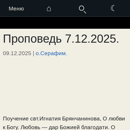
⌂
☾
Меню
Перейти
к
Проповедь 7.12.2025.
содержимому
09.12.2025
|
о.Серафим.
Поучение свт.Игнатия Брянчанинова, О любви
к Богу. Любовь — дар Божией благодати. О