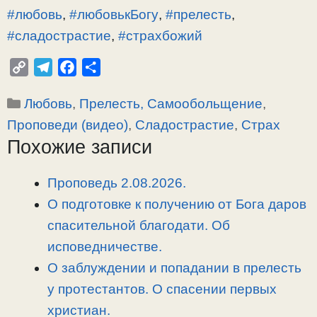
#любовь
,
#любовькБогу
,
#прелесть
,
#сладострастие
,
#страхбожий
C
T
F
О
o
e
a
т
Рубрики
Любовь
,
Прелесть, Самообольщение
,
p
l
c
п
y
e
e
р
Проповеди (видео)
,
Сладострастие
,
Страх
L
g
b
а
Похожие записи
i
r
o
в
n
a
o
и
Проповедь 2.08.2026.
k
m
k
т
О подготовке к получению от Бога даров
ь
спасительной благодати. Об
исповедничестве.
О заблуждении и попадании в прелесть
у протестантов. О спасении первых
христиан.