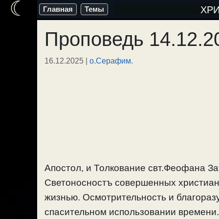
☾
Перейти
ХР
Главная
Темы
к
Проповедь 14.12.2
содержимому
16.12.2025
|
о.Серафим.
Апостол, и Толкование свт.Феофана За
Светоносностъ совершенных христиан 
жизнью. Осмотрительность и благораз
спасительном использовании времени.