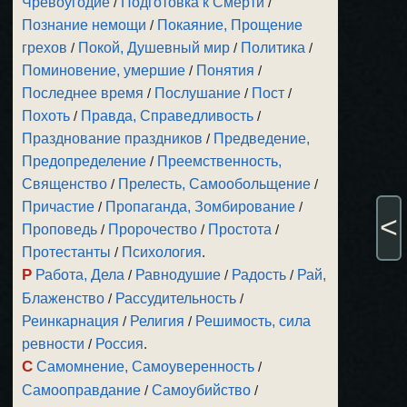
Чревоугодие
/
Подготовка к Смерти
/
Познание немощи
/
Покаяние, Прощение
грехов
/
Покой, Душевный мир
/
Политика
/
Поминовение, умершие
/
Понятия
/
Последнее время
/
Послушание
/
Пост
/
Похоть
/
Правда, Справедливость
/
Празднование праздников
/
Предведение,
Предопределение
/
Преемственность,
Священство
/
Прелесть, Самообольщение
/
Причастие
/
Пропаганда, Зомбирование
/
<
Проповедь
/
Пророчество
/
Простота
/
Протестанты
/
Психология
.
Р
Работа, Дела
/
Равнодушие
/
Радость
/
Рай,
Блаженство
/
Рассудительность
/
Реинкарнация
/
Религия
/
Решимость, сила
ревности
/
Россия
.
С
Самомнение, Самоуверенность
/
Самооправдание
/
Самоубийство
/