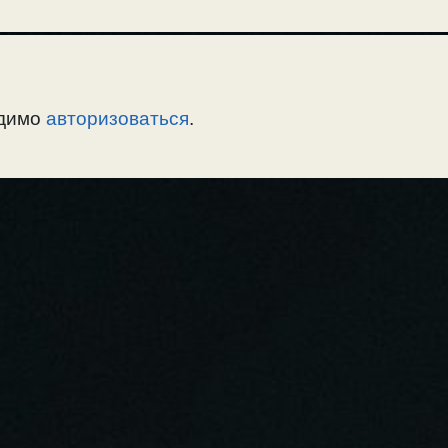
одимо
авторизоваться
.