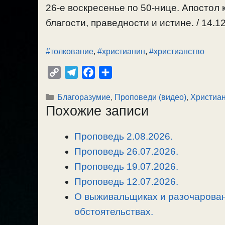
26-е воскресенье по 50-нице. Апостол 
благости, праведности и истине. / 14.1
#толкование
,
#христианин
,
#христианство
C
T
F
О
o
e
a
т
Рубрики
Благоразумие
,
Проповеди (видео)
,
Христиа
p
l
c
п
Похожие записи
y
e
e
р
L
g
b
а
Проповедь 2.08.2026.
i
r
o
в
n
Проповедь 26.07.2026.
a
o
и
k
m
k
т
Проповедь 19.07.2026.
ь
Проповедь 12.07.2026.
О выживальщиках и разочарован
обстоятельствах.