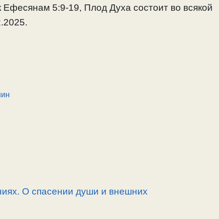
к Ефесянам 5:9-19, Плод Духа состоит во всякой
2.2025.
нин
иях. О спасении души и внешних