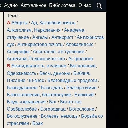
о
Аудио
Актуальное
Библиотека
О нас
Темы:
А
Аборты
/
Ад, Загробная жизнь
/
Алкоголизм, Наркомания
/
Анафема,
отлучение
/
Ангелы
/
Антихрист
/
Антихристов
дух
/
Антихристова печать
/
Апокалипсис
/
Апокрифы
/
Апостасия, отступление
/
Аскетизм, Подвижничество
/
Астрология
.
Б
Безнадежность, отчаяние
/
Беснование,
Одержимость
/
Бесы, демоны
/
Библия,
Писание
/
Бизнес
/
Благовидные предлоги
/
Благодарение
/
Благодать
/
Благоразумие
/
Благословение, благополучие
/
Ближний
/
Блуд, извращения
/
Бог
/
Богатство,
Сребролюбие
/
Богородица
/
Богословие
/
Богослужение
/
Болезнь, немощь
/
Борьба со
страстями
/
Брак
.