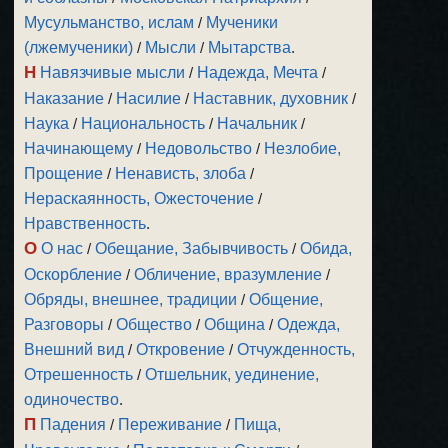
Мусульманство, ислам
/
Мученики
(лжемученики)
/
Мысли
/
Мытарства
.
Н
Навязчивые мысли
/
Надежда, Мечта
/
Наказание
/
Насилие
/
Наставник, духовник
/
Наука
/
Национальность
/
Начальник
/
Начинающему
/
Недовольство
/
Незлобие,
Прощение
/
Ненависть, злоба
/
Нераскаянность, Ожесточение
/
Нравственность
.
О
О нас
/
Обещание, Забывчивость
/
Обида,
Оскорбление
/
Обличение, вразумление
/
Обряды, внешнее, традиции
/
Общение,
Разговоры
/
Общество
/
Община
/
Одежда,
Внешний вид
/
Откровение
/
Отчужденность,
Отрешенность
/
Отшельник, уединение,
одиночество
.
П
Падения
/
Переживание
/
Пища,