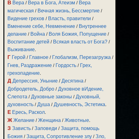
В
Вера
/
Вера в Бога, Атеизм
/
Вера
магическая
/
Вечная жизнь, Бессмертие
/
Видение грехов
/
Власть, правители
/
Вменение себе, Невменение
/
Внутреннее
делание
/
Война
/
Воля Божия, Попущение
/
Воспитание детей
/
Всякая власть от Бога?
/
Выживание
.
Г
Герой
/
Главное
/
Глобализм, Перезагрузка
/
Гнев, Раздражение
/
Гордость
/
Грех,
грехопадение
.
Д
Депрессия, Уныние
/
Десятина
/
Добродетель, Добро
/
Духовное вИдение,
Слепота
/
Духовные законы
/
Духовный,
духовность
/
Душа
/
Душевность, Эстетика
.
Е
Ересь, Раскол
.
Ж
Желание
/
Женщина
/
Животные
.
З
Зависть
/
Заповеди
/
Защита, помощь
Божия
/
Защита, Сопротивление злу
/
Зло,