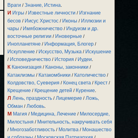
Враги
/
Знание, Истина
.
И
Игры
/
Известные личности
/
Изгнание
бесов
/
Иисус Христос
/
Иконы
/
Иллюзии и
чары
/
Имябожничество
/
Индуизм и др.
восточные религии
/
Иноверные
/
Инопланетяне
/
Информация, Блогер
/
Искупление
/
Искусство, Музыка
/
Искушение
/
Исповедничество
/
История
/
Иудеи
.
К
Канонизация
/
Каноны, законники
/
Катаклизмы
/
Катакомбники
/
Католичество
/
Колдовство, Суеверия
/
Конец света
/
Крест
/
Крещение
/
Крещение детей
/
Курение
.
Л
Лень, праздность
/
Лицемерие
/
Ложь,
Обман
/
Любовь
.
М
Магия
/
Медицина, Лечение
/
Милосердие,
Милостыня
/
Мнительность, накручивать себя
/
Многозаботливость
/
Молитва
/
Монашество
и соблазны
/
Московская Патриархия
/