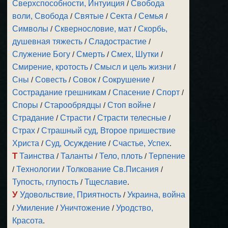
Сверхспособности, Интуиция
/
Свобода
воли, Свобода
/
Святые
/
Секта
/
Семья
/
Символы
/
Сквернословие, мат
/
Скорбь,
душевная тяжесть
/
Сладострастие
/
Служение Богу
/
Смерть
/
Смех, Шутки
/
Смирение, кротость
/
Смысл и цель жизни
/
Сны
/
Совесть
/
Совок
/
Сокрушение
/
Сострадание грешникам
/
Спасение
/
Спорт
/
Споры
/
Старообрядцы
/
Стоп войне
/
Страдание
/
Страсти
/
Страсти телесные
/
Страх
/
Страшный суд, Второе пришествие
Христа
/
Суд, Осуждение
/
Счастье, Успех
.
Т
Таинства
/
Таланты
/
Тело, плоть
/
Терпение
/
Технологии
/
Толкование Св.Писания
/
Тупость, глупость
/
Тщеславие
.
У
Удовольствие, Приятность
/
Украина, война
/
Умиление
/
Уничтожение
/
Уродство,
Красота
.