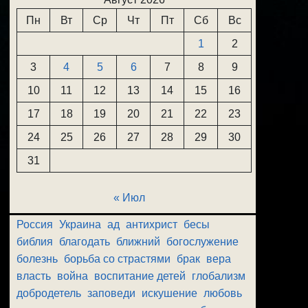
Пн
Вт
Ср
Чт
Пт
Сб
Вс
1
2
3
4
5
6
7
8
9
10
11
12
13
14
15
16
17
18
19
20
21
22
23
24
25
26
27
28
29
30
31
« Июл
Россия
Украина
ад
антихрист
бесы
библия
благодать
ближний
богослужение
болезнь
борьба со страстями
брак
вера
власть
война
воспитание детей
глобализм
добродетель
заповеди
искушение
любовь