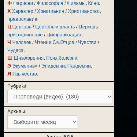
Ф
Фарисеи
/
Философия
/
Фильмы, Кино
.
Х
Характер
/
Христианин
/
Христианство,
православие
.
Ц
Церковь
/
Церковь и власть
/
Церковь-
присоединение
/
Цифровизация
.
Ч
Человек
/
Чтение Св.Отцов
/
Чувства
/
Чудеса
.
Ш
Шизофрения, Псих.болезни
.
Э
Экуменизм
/
Эпидемии, Пандемии
.
Я
Язычество
.
Рубрики
Архивы
Август 2026