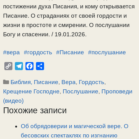
постижении духа Писания, и кому открывается
Писание. О страданиях от своей гордости и
жизни в простоте и смирении. О послушании
Богу и спасении. / 19.01.2026.
#вера
#гордость
#Писание
#послушание
C
T
F
О
o
e
a
т
Рубрики
Библия, Писание
,
Вера
,
Гордость
,
p
l
c
п
y
e
e
р
Крещение Господне
,
Послушание
,
Проповеди
L
g
b
а
(видео)
i
r
o
в
Похожие записи
n
a
o
и
k
m
k
т
Об обрядоверии и магической вере. О
ь
бесовских спектаклях по изгнанию