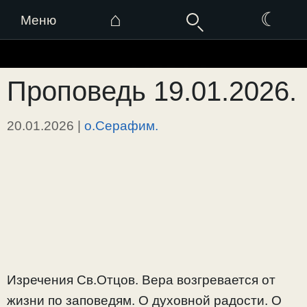
⌂
☾
Меню
Перейти
к
Проповедь 19.01.2026.
содержимому
20.01.2026
|
о.Серафим.
Изречения Св.Отцов. Вера возгревается от
жизни по заповедям. О духовной радости. О