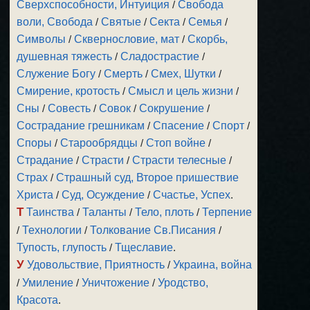
Сверхспособности, Интуиция
/
Свобода
воли, Свобода
/
Святые
/
Секта
/
Семья
/
Символы
/
Сквернословие, мат
/
Скорбь,
душевная тяжесть
/
Сладострастие
/
Служение Богу
/
Смерть
/
Смех, Шутки
/
Смирение, кротость
/
Смысл и цель жизни
/
Сны
/
Совесть
/
Совок
/
Сокрушение
/
Сострадание грешникам
/
Спасение
/
Спорт
/
Споры
/
Старообрядцы
/
Стоп войне
/
Страдание
/
Страсти
/
Страсти телесные
/
Страх
/
Страшный суд, Второе пришествие
Христа
/
Суд, Осуждение
/
Счастье, Успех
.
Т
Таинства
/
Таланты
/
Тело, плоть
/
Терпение
/
Технологии
/
Толкование Св.Писания
/
Тупость, глупость
/
Тщеславие
.
У
Удовольствие, Приятность
/
Украина, война
/
Умиление
/
Уничтожение
/
Уродство,
Красота
.