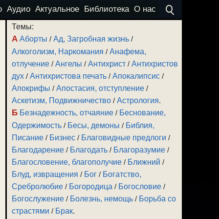
о
Аудио
Актуальное
Библиотека
О нас
Темы:
А
Аборты
/
Ад, Загробная жизнь
/
Алкоголизм, Наркомания
/
Анафема,
отлучение
/
Ангелы
/
Антихрист
/
Антихристов
дух
/
Антихристова печать
/
Апокалипсис
/
Апокрифы
/
Апостасия, отступление
/
Аскетизм, Подвижничество
/
Астрология
.
Б
Безнадежность, отчаяние
/
Беснование,
Одержимость
/
Бесы, демоны
/
Библия,
Писание
/
Бизнес
/
Благовидные предлоги
/
Благодарение
/
Благодать
/
Благоразумие
/
Благословение, благополучие
/
Ближний
/
Блуд, извращения
/
Бог
/
Богатство,
Сребролюбие
/
Богородица
/
Богословие
/
Богослужение
/
Болезнь, немощь
/
Борьба со
страстями
/
Брак
.