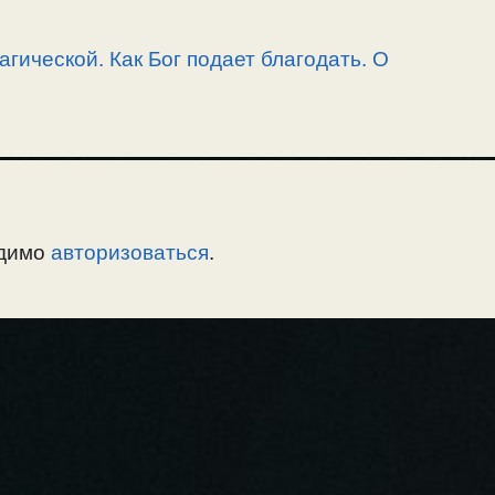
агической. Как Бог подает благодать. О
одимо
авторизоваться
.