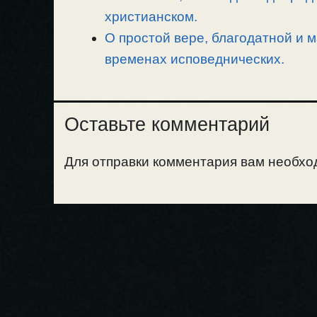
христианском.
О простой вере, благодатной и м
временах исповеднических.
Оставьте комментарий
Для отправки комментария вам необх