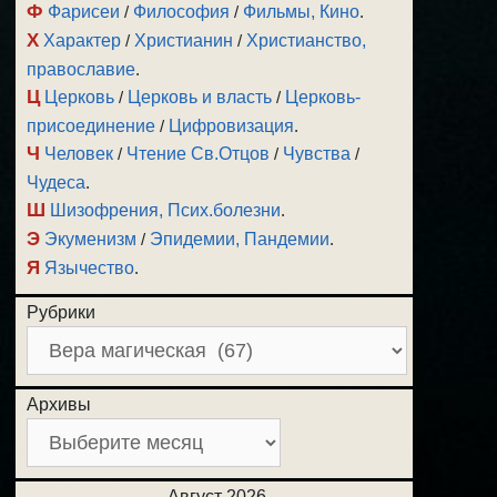
Ф
Фарисеи
/
Философия
/
Фильмы, Кино
.
Х
Характер
/
Христианин
/
Христианство,
православие
.
Ц
Церковь
/
Церковь и власть
/
Церковь-
присоединение
/
Цифровизация
.
Ч
Человек
/
Чтение Св.Отцов
/
Чувства
/
Чудеса
.
Ш
Шизофрения, Псих.болезни
.
Э
Экуменизм
/
Эпидемии, Пандемии
.
Я
Язычество
.
Рубрики
Архивы
Август 2026