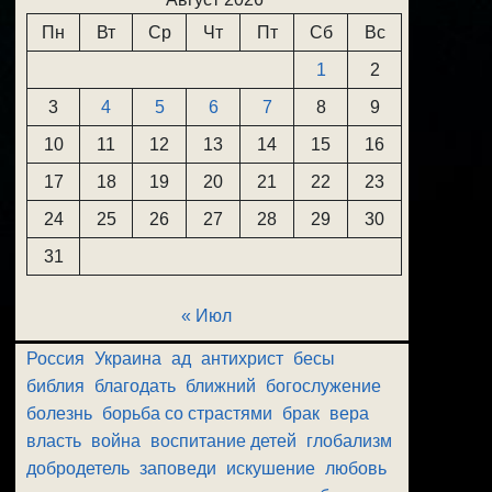
Пн
Вт
Ср
Чт
Пт
Сб
Вс
1
2
3
4
5
6
7
8
9
10
11
12
13
14
15
16
17
18
19
20
21
22
23
24
25
26
27
28
29
30
31
« Июл
Россия
Украина
ад
антихрист
бесы
библия
благодать
ближний
богослужение
болезнь
борьба со страстями
брак
вера
власть
война
воспитание детей
глобализм
добродетель
заповеди
искушение
любовь