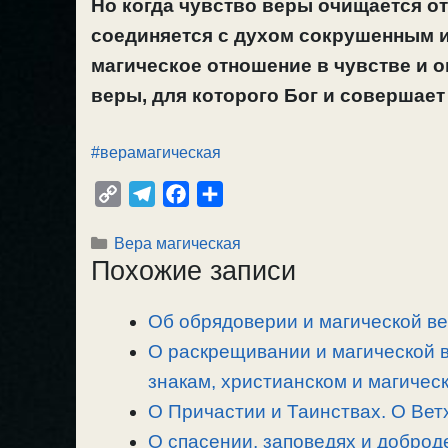
Но когда чувство веры очищается от
соединяется с духом сокрушенным и
магическое отношение в чувстве и 
веры, для которого Бог и совершает
#верамагическая
C
T
F
О
o
e
a
т
Рубрики
Вера магическая
p
l
c
п
Похожие записи
y
e
e
р
L
g
b
а
Об обрядоверии и магической ве
i
r
o
в
n
О раскрещивании и магической в
a
o
и
k
m
k
т
знакам, христианском и магичес
ь
О Причастии и Таинствах. О Вет
О спасении, заповедях и доброд