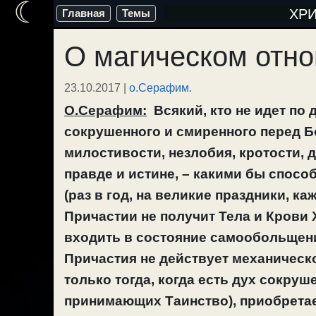
☾
Перейти
ХР
Главная
Темы
к
О магическом отно
содержимому
23.10.2017
|
о.Серафим.
О.Серафим:
Всякий, кто не идет по 
сокрушенного и смиренного перед Бо
милостивости, незлобия, кротости,
правде и истине, – какими бы спосо
(раз в год, на великие праздники, к
Причастии не получит Тела и Крови 
входить в состояние самообольщени
Причастия не действует механическо
только тогда, когда есть дух сокру
принимающих Таинство), приобрета