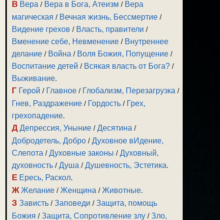
В
Вера
/
Вера в Бога, Атеизм
/
Вера
магическая
/
Вечная жизнь, Бессмертие
/
Видение грехов
/
Власть, правители
/
Вменение себе, Невменение
/
Внутреннее
делание
/
Война
/
Воля Божия, Попущение
/
Воспитание детей
/
Всякая власть от Бога?
/
Выживание
.
Г
Герой
/
Главное
/
Глобализм, Перезагрузка
/
Гнев, Раздражение
/
Гордость
/
Грех,
грехопадение
.
Д
Депрессия, Уныние
/
Десятина
/
Добродетель, Добро
/
Духовное вИдение,
Слепота
/
Духовные законы
/
Духовный,
духовность
/
Душа
/
Душевность, Эстетика
.
Е
Ересь, Раскол
.
Ж
Желание
/
Женщина
/
Животные
.
З
Зависть
/
Заповеди
/
Защита, помощь
Божия
/
Защита, Сопротивление злу
/
Зло,