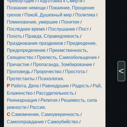
Чревоугодие
/
Подготовка к Смерти
/
Познание немощи
/
Покаяние, Прощение
грехов
/
Покой, Душевный мир
/
Политика
/
Поминовение, умершие
/
Понятия
/
Последнее время
/
Послушание
/
Пост
/
Похоть
/
Правда, Справедливость
/
Празднование праздников
/
Предведение,
Предопределение
/
Преемственность,
Священство
/
Прелесть, Самообольщение
/
Причастие
/
Пропаганда, Зомбирование
/
<
Проповедь
/
Пророчество
/
Простота
/
Протестанты
/
Психология
.
Р
Работа, Дела
/
Равнодушие
/
Радость
/
Рай,
Блаженство
/
Рассудительность
/
Реинкарнация
/
Религия
/
Решимость, сила
ревности
/
Россия
.
С
Самомнение, Самоуверенность
/
Самооправдание
/
Самоубийство
/