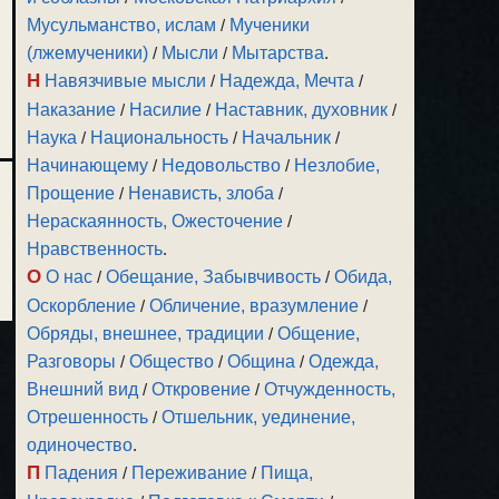
Мусульманство, ислам
/
Мученики
(лжемученики)
/
Мысли
/
Мытарства
.
Н
Навязчивые мысли
/
Надежда, Мечта
/
Наказание
/
Насилие
/
Наставник, духовник
/
Наука
/
Национальность
/
Начальник
/
Начинающему
/
Недовольство
/
Незлобие,
Прощение
/
Ненависть, злоба
/
Нераскаянность, Ожесточение
/
Нравственность
.
О
О нас
/
Обещание, Забывчивость
/
Обида,
Оскорбление
/
Обличение, вразумление
/
Обряды, внешнее, традиции
/
Общение,
Разговоры
/
Общество
/
Община
/
Одежда,
Внешний вид
/
Откровение
/
Отчужденность,
Отрешенность
/
Отшельник, уединение,
одиночество
.
П
Падения
/
Переживание
/
Пища,