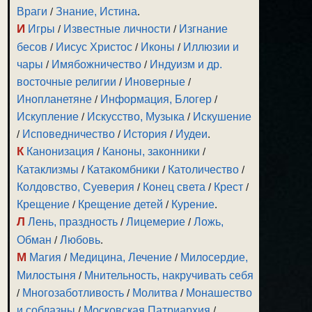
Враги
/
Знание, Истина
.
И
Игры
/
Известные личности
/
Изгнание
бесов
/
Иисус Христос
/
Иконы
/
Иллюзии и
чары
/
Имябожничество
/
Индуизм и др.
восточные религии
/
Иноверные
/
Инопланетяне
/
Информация, Блогер
/
Искупление
/
Искусство, Музыка
/
Искушение
/
Исповедничество
/
История
/
Иудеи
.
К
Канонизация
/
Каноны, законники
/
Катаклизмы
/
Катакомбники
/
Католичество
/
Колдовство, Суеверия
/
Конец света
/
Крест
/
Крещение
/
Крещение детей
/
Курение
.
Л
Лень, праздность
/
Лицемерие
/
Ложь,
Обман
/
Любовь
.
М
Магия
/
Медицина, Лечение
/
Милосердие,
Милостыня
/
Мнительность, накручивать себя
/
Многозаботливость
/
Молитва
/
Монашество
и соблазны
/
Московская Патриархия
/