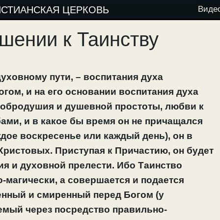
ИСТИАНСКАЯ ЦЕРКОВЬ
Виде
шении к Таинству
духовному пути, – воспитания духа
гом, и на его основании воспитания духа
 добродушия и душевной простоты, любви к
бами, и в какое бы время он не причащался
аждое воскресенье или каждый день), он в
Христовых. Приступая к Причастию, он будет
я и духовной прелести. Ибо Таинство
-магически, а совершается и подается
шенный и смиренный перед Богом (у
емый через посредство правильно-