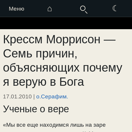
⌂
☾
Меню
Перейти
к
Крессм Моррисон —
содержимому
Семь причин,
объясняющих почему
я верую в Бога
17.01.2010
|
о.Серафим.
Ученые о вере
«Мы все еще находимся лишь на заре