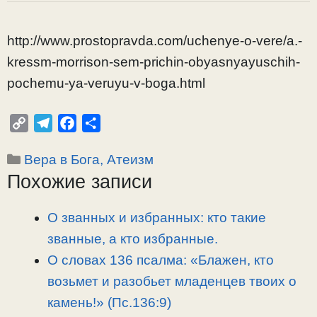
http://www.prostopravda.com/uchenye-o-vere/a.-
kressm-morrison-sem-prichin-obyasnyayuschih-
pochemu-ya-veruyu-v-boga.html
C
T
F
О
o
e
a
т
Рубрики
Вера в Бога, Атеизм
p
l
c
п
Похожие записи
y
e
e
р
L
g
b
а
i
r
o
в
О званных и избранных: кто такие
n
a
o
и
званные, а кто избранные.
k
m
k
т
О словах 136 псалма: «Блажен, кто
ь
возьмет и разобьет младенцев твоих о
камень!» (Пс.136:9)