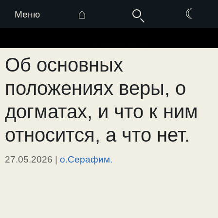
⌂
☾
Меню
Перейти
к
Об основных
содержимому
положениях веры, о
догматах, и что к ним
относится, а что нет.
27.05.2026
|
о.Серафим.