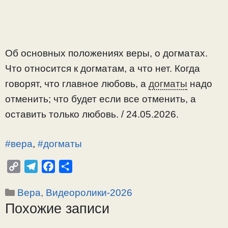
Об основных положениях веры, о догматах.
Что относится к догматам, а что нет. Когда
говорят, что главное любовь, а
догматы
надо
отменить; что будет если все отменить, а
оставить только любовь. / 24.05.2026.
#вера
,
#догматы
C
T
F
О
o
e
a
т
Рубрики
Вера
,
Видеоролики-2026
p
l
c
п
Похожие записи
y
e
e
р
L
g
b
а