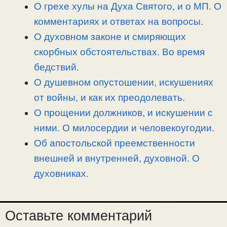
i
r
o
в
О грехе хулы на Духа Святого, и о МП. О
n
a
o
и
комментариях и ответах на вопросы.
k
m
k
т
О духовном законе и смиряющих
ь
скорбных обстоятельствах. Во время
бедствий.
О душевном опустошении, искушениях
от войны, и как их преодолевать.
О прощении должников, и искушении с
ними. О милосердии и человекоугодии.
Об апостольской преемственности
внешней и внутренней, духовной. О
духовниках.
Оставьте комментарий