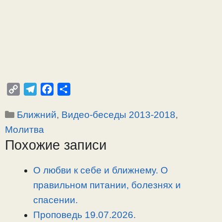
C
T
F
О
o
e
a
т
Рубрики
Ближний
,
Видео-беседы 2013-2018
,
p
l
c
п
y
e
e
р
Молитва
L
g
b
а
Похожие записи
i
r
o
в
n
a
o
и
О любви к себе и ближнему. О
k
m
k
т
правильном питании, болезнях и
ь
спасении.
Проповедь 19.07.2026.