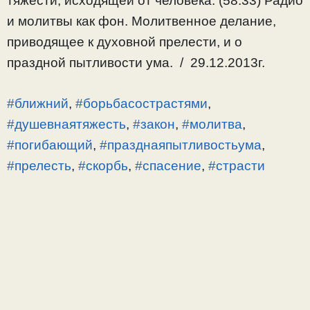
тяжести, исходящей от человека. (58:33) Радио
и молитвы как фон. Молитвенное делание,
приводящее к духовной прелести, и о
праздной пытливости ума. / 29.12.2013г.
#ближний
,
#борьбасострастями
,
#душевнаятяжесть
,
#закон
,
#молитва
,
#погибающий
,
#празднаяпытливостьума
,
#прелесть
,
#скорбь
,
#спасение
,
#страсти