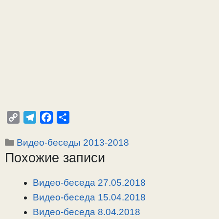
C
T
F
О
o
e
a
т
Рубрики
Видео-беседы 2013-2018
p
l
c
п
Похожие записи
y
e
e
р
L
g
b
а
i
r
o
в
Видео-беседа 27.05.2018
n
a
o
и
Видео-беседа 15.04.2018
k
m
k
т
Видео-беседа 8.04.2018
ь