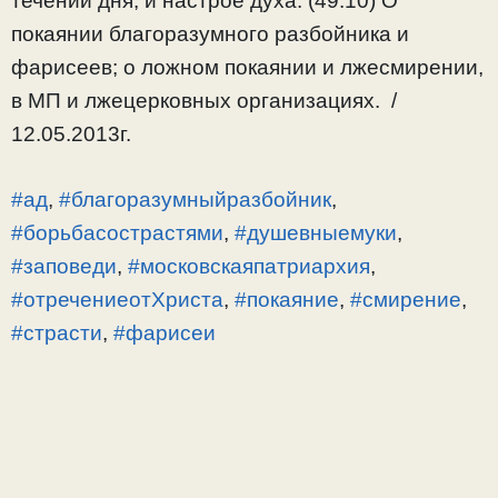
течении дня, и настрое духа. (49:10) О
покаянии благоразумного разбойника и
фарисеев; о ложном покаянии и лжесмирении,
в МП и лжецерковных организациях. /
12.05.2013г.
#ад
,
#благоразумныйразбойник
,
#борьбасострастями
,
#душевныемуки
,
#заповеди
,
#московскаяпатриархия
,
#отречениеотХриста
,
#покаяние
,
#смирение
,
#страсти
,
#фарисеи