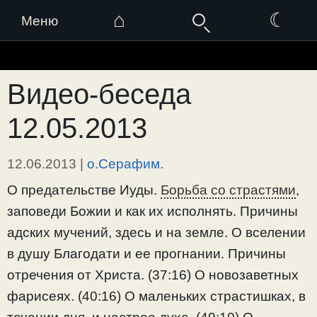
⌂
☾
Меню
Перейти
к
Видео-беседа
содержимому
12.05.2013
12.06.2013
|
о.Серафим.
О предательстве Иуды.
Борьба со страстями
,
заповеди Божии и как их исполнять. Причины
адских мучений, здесь и на земле. О вселении
в душу Благодати и ее прогнании. Причины
отречения от Христа. (37:16) О новозаветных
фарисеях. (40:16) О маленьких страстишках, в