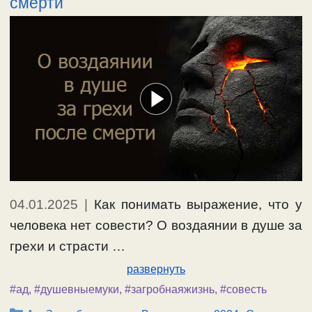
смерти
04.01.2025
|
Как понимать выражение, что у
человека нет совести? О воздаянии в душе за
грехи и страсти …
развернуть
#ад
,
#душевныемуки
,
#загробнаяжизнь
,
#совесть