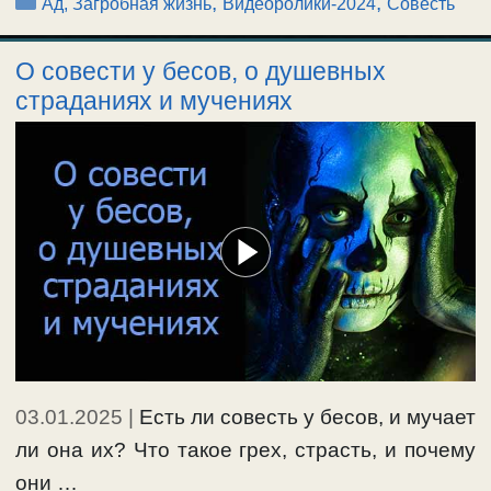
Рубрики
,
,
Ад, Загробная жизнь
Видеоролики-2024
Совесть
О совести у бесов, о душевных
страданиях и мучениях
03.01.2025
|
Есть ли совесть у бесов, и мучает
ли она их? Что такое грех, страсть, и почему
они …