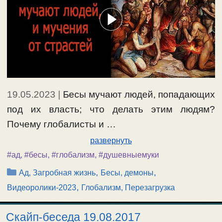
19.05.2023
|
Бесы мучают людей, попадающих
под их власть; что делать этим людям?
Почему глобалисты и …
развернуть
#ад
,
#бесы
,
#глобализм
,
#душевныемуки
Рубрики
,
,
Ад, Загробная жизнь
Бесы, демоны
,
Видеоролики-2023
Глобализм, Перезагрузка
Скайп-беседа 19.08.2017