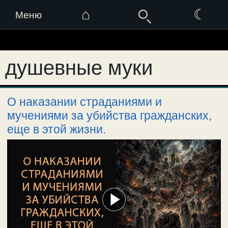
⌂
☾
Меню
Перейти
к
душевные муки
содержимому
О наказании страданиями и
мучениями за убийства гражданских,
еще в этой жизни.