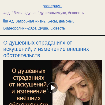
развернуть
#ад
,
#бесы
,
#душа
,
#душевныемуки
,
#совесть
Рубрики
,
,
Ад, Загробная жизнь
Бесы, демоны
,
,
Видеоролики-2024
Душа
Совесть
О душевных страданиях от
искушений, и изменение внешних
обстоятельств