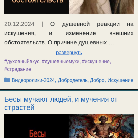
20.12.2024
|
О душевной реакции на
искушения, и изменение внешних
обстоятельств. О причине душевных …
развернуть
#духовныйвкус
,
#душевныемуки
,
#искушение
,
#страдание
Рубрики
,
,
Видеоролики-2024
Добродетель, Добро
Искушение
Бесы мучают людей, и мучения от
страстей