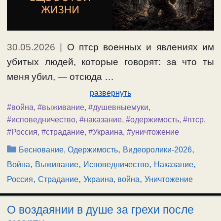
30.05.2026
|
О птср военных и явлениях им
убитых людей, которые говорят: за что ты
меня убил, — отсюда …
развернуть
#война
,
#выживание
,
#душевныемуки
,
#исповедничество
,
#наказание
,
#одержимость
,
#птср
,
#Россия
,
#страдание
,
#Украина
,
#уничтожение
Рубрики
,
,
Беснование, Одержимость
Видеоролики-2026
,
,
,
,
Война
Выживание
Исповедничество
Наказание
,
,
,
Россия
Страдание
Украина, война
Уничтожение
О воздаянии в душе за грехи после