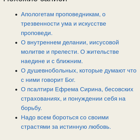
i
r
o
в
n
a
o
и
Апологетам проповедникам, о
k
m
k
т
трезвенности ума и искусстве
ь
проповеди.
О внутреннем делании, иисусовой
молитве и прелести. О жительстве
наедине и с ближним.
О душевнобольных, которые думают что
с ними говорит Бог.
О псалтири Ефрема Сирина, бесовских
страхованиях, и понуждении себя на
борьбу.
Надо всем бороться со своими
страстями за истинную любовь.