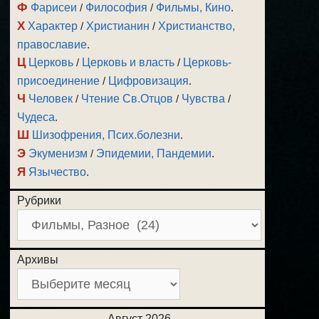
Ф
Фарисеи
/
Философия
/
Фильмы, Кино
.
Х
Характер
/
Христианин
/
Христианство,
православие
.
Ц
Церковь
/
Церковь и власть
/
Церковь-
присоединение
/
Цифровизация
.
Ч
Человек
/
Чтение Св.Отцов
/
Чувства
/
Чудеса
.
Ш
Шизофрения, Псих.болезни
.
Э
Экуменизм
/
Эпидемии, Пандемии
.
Я
Язычество
.
Рубрики
Архивы
Август 2026