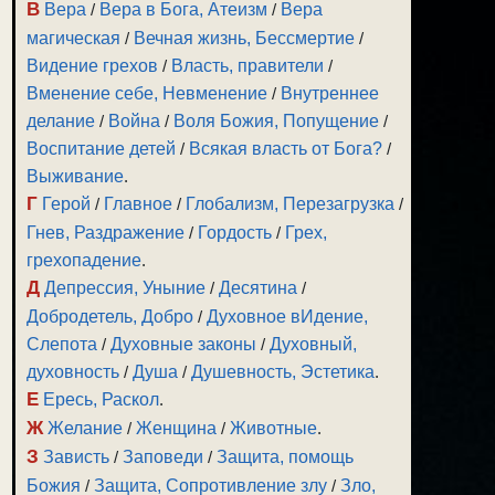
В
Вера
/
Вера в Бога, Атеизм
/
Вера
магическая
/
Вечная жизнь, Бессмертие
/
Видение грехов
/
Власть, правители
/
Вменение себе, Невменение
/
Внутреннее
делание
/
Война
/
Воля Божия, Попущение
/
Воспитание детей
/
Всякая власть от Бога?
/
Выживание
.
Г
Герой
/
Главное
/
Глобализм, Перезагрузка
/
Гнев, Раздражение
/
Гордость
/
Грех,
грехопадение
.
Д
Депрессия, Уныние
/
Десятина
/
Добродетель, Добро
/
Духовное вИдение,
Слепота
/
Духовные законы
/
Духовный,
духовность
/
Душа
/
Душевность, Эстетика
.
Е
Ересь, Раскол
.
Ж
Желание
/
Женщина
/
Животные
.
З
Зависть
/
Заповеди
/
Защита, помощь
Божия
/
Защита, Сопротивление злу
/
Зло,