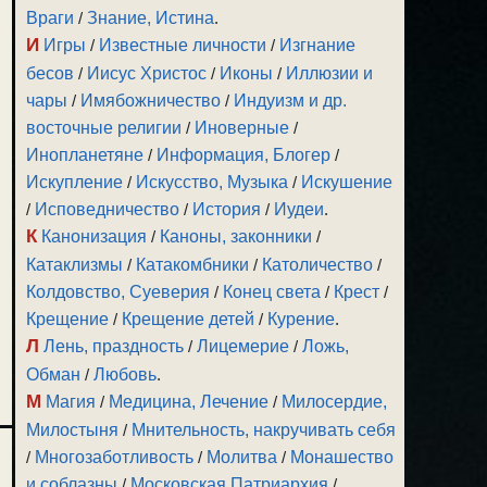
Враги
/
Знание, Истина
.
И
Игры
/
Известные личности
/
Изгнание
бесов
/
Иисус Христос
/
Иконы
/
Иллюзии и
чары
/
Имябожничество
/
Индуизм и др.
восточные религии
/
Иноверные
/
Инопланетяне
/
Информация, Блогер
/
Искупление
/
Искусство, Музыка
/
Искушение
/
Исповедничество
/
История
/
Иудеи
.
К
Канонизация
/
Каноны, законники
/
Катаклизмы
/
Катакомбники
/
Католичество
/
Колдовство, Суеверия
/
Конец света
/
Крест
/
Крещение
/
Крещение детей
/
Курение
.
Л
Лень, праздность
/
Лицемерие
/
Ложь,
Обман
/
Любовь
.
М
Магия
/
Медицина, Лечение
/
Милосердие,
Милостыня
/
Мнительность, накручивать себя
/
Многозаботливость
/
Молитва
/
Монашество
и соблазны
/
Московская Патриархия
/