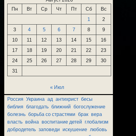
Пн
Вт
Ср
Чт
Пт
Сб
Вс
1
2
3
4
5
6
7
8
9
10
11
12
13
14
15
16
17
18
19
20
21
22
23
24
25
26
27
28
29
30
31
« Июл
Россия
Украина
ад
антихрист
бесы
библия
благодать
ближний
богослужение
болезнь
борьба со страстями
брак
вера
власть
война
воспитание детей
глобализм
добродетель
заповеди
искушение
любовь