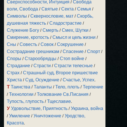
Сверхспособности, Интуиция
/
Свобода
воли, Свобода
/
Святые
/
Секта
/
Семья
/
Символы
/
Сквернословие, мат
/
Скорбь,
душевная тяжесть
/
Сладострастие
/
Служение Богу
/
Смерть
/
Смех, Шутки
/
Смирение, кротость
/
Смысл и цель жизни
/
Сны
/
Совесть
/
Совок
/
Сокрушение
/
Сострадание грешникам
/
Спасение
/
Спорт
/
Споры
/
Старообрядцы
/
Стоп войне
/
Страдание
/
Страсти
/
Страсти телесные
/
Страх
/
Страшный суд, Второе пришествие
Христа
/
Суд, Осуждение
/
Счастье, Успех
.
Т
Таинства
/
Таланты
/
Тело, плоть
/
Терпение
/
Технологии
/
Толкование Св.Писания
/
Тупость, глупость
/
Тщеславие
.
У
Удовольствие, Приятность
/
Украина, война
/
Умиление
/
Уничтожение
/
Уродство,
Красота
.