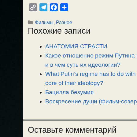
C
T
F
О
o
e
a
т
Рубрики
Фильмы, Разное
p
l
c
п
Похожие записи
y
e
e
р
L
g
b
а
АНАТОМИЯ СТРАСТИ
i
r
o
в
n
Какое отношение режим Путина 
a
o
и
k
m
k
т
и в чем суть их идеологии?
ь
What Putin’s regime has to do with 
core of their ideology?
Бацилла безумия
Воскресение души (фильм-созер
Оставьте комментарий