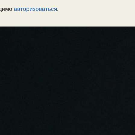
одимо
авторизоваться
.