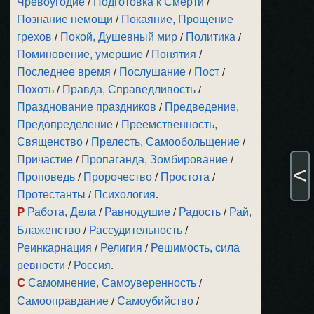
Чревоугодие
/
Подготовка к Смерти
/
Познание немощи
/
Покаяние, Прощение
грехов
/
Покой, Душевный мир
/
Политика
/
Поминовение, умершие
/
Понятия
/
Последнее время
/
Послушание
/
Пост
/
Похоть
/
Правда, Справедливость
/
Празднование праздников
/
Предведение,
Предопределение
/
Преемственность,
Священство
/
Прелесть, Самообольщение
/
Причастие
/
Пропаганда, Зомбирование
/
<
Проповедь
/
Пророчество
/
Простота
/
Протестанты
/
Психология
.
Р
Работа, Дела
/
Равнодушие
/
Радость
/
Рай,
Блаженство
/
Рассудительность
/
Реинкарнация
/
Религия
/
Решимость, сила
ревности
/
Россия
.
С
Самомнение, Самоуверенность
/
Самооправдание
/
Самоубийство
/