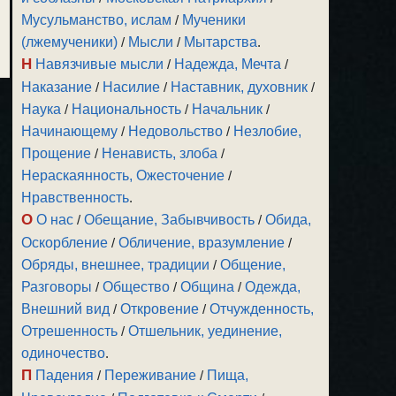
Мусульманство, ислам
/
Мученики
(лжемученики)
/
Мысли
/
Мытарства
.
Н
Навязчивые мысли
/
Надежда, Мечта
/
Наказание
/
Насилие
/
Наставник, духовник
/
Наука
/
Национальность
/
Начальник
/
Начинающему
/
Недовольство
/
Незлобие,
Прощение
/
Ненависть, злоба
/
Нераскаянность, Ожесточение
/
Нравственность
.
О
О нас
/
Обещание, Забывчивость
/
Обида,
Оскорбление
/
Обличение, вразумление
/
Обряды, внешнее, традиции
/
Общение,
Разговоры
/
Общество
/
Община
/
Одежда,
Внешний вид
/
Откровение
/
Отчужденность,
Отрешенность
/
Отшельник, уединение,
одиночество
.
П
Падения
/
Переживание
/
Пища,