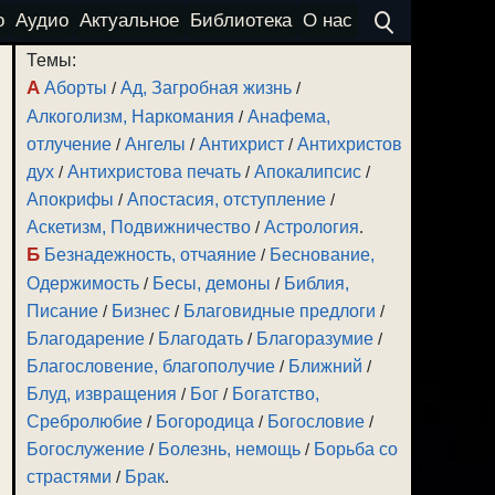
о
Аудио
Актуальное
Библиотека
О нас
Темы:
А
Аборты
/
Ад, Загробная жизнь
/
Алкоголизм, Наркомания
/
Анафема,
отлучение
/
Ангелы
/
Антихрист
/
Антихристов
дух
/
Антихристова печать
/
Апокалипсис
/
Апокрифы
/
Апостасия, отступление
/
Аскетизм, Подвижничество
/
Астрология
.
Б
Безнадежность, отчаяние
/
Беснование,
Одержимость
/
Бесы, демоны
/
Библия,
Писание
/
Бизнес
/
Благовидные предлоги
/
Благодарение
/
Благодать
/
Благоразумие
/
Благословение, благополучие
/
Ближний
/
Блуд, извращения
/
Бог
/
Богатство,
Сребролюбие
/
Богородица
/
Богословие
/
Богослужение
/
Болезнь, немощь
/
Борьба со
страстями
/
Брак
.