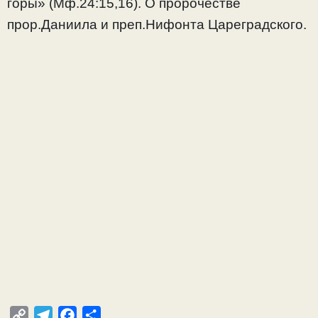
горы» (Мф.24:15,16). О пророчестве
прор.Даниила и преп.Нифонта Цареградского.
C
T
F
О