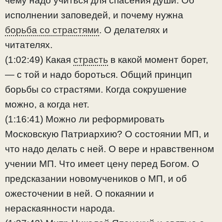
чему надо учиться для спасения души. Об
исполнении заповедей, и почему нужна
борьба со страстями
. О делателях и
читателях.
(1:02:49) Какая
страсть
в какой момент борет,
— с той и надо бороться. Общий принцип
борьбы со страстями. Когда сокрушение
можно, а когда нет.
(1:16:41) Можно ли реформировать
Московскую Патриархию? О состоянии МП, и
что надо делать с ней. О вере и нравственном
учении МП. Что имеет цену перед Богом. О
предсказании новомучеников о МП, и об
ожесточении в ней. О покаянии и
нераскаянности народа.