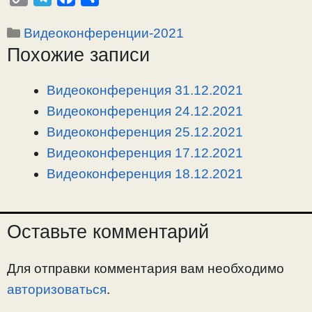
o
e
a
т
Рубрики
Видеоконференции-2021
p
l
c
п
Похожие записи
y
e
e
р
L
g
b
а
i
r
o
в
Видеоконференция 31.12.2021
n
a
o
и
Видеоконференция 24.12.2021
k
m
k
т
Видеоконференция 25.12.2021
ь
Видеоконференция 17.12.2021
Видеоконференция 18.12.2021
Оставьте комментарий
Для отправки комментария вам необходимо
авторизоваться
.