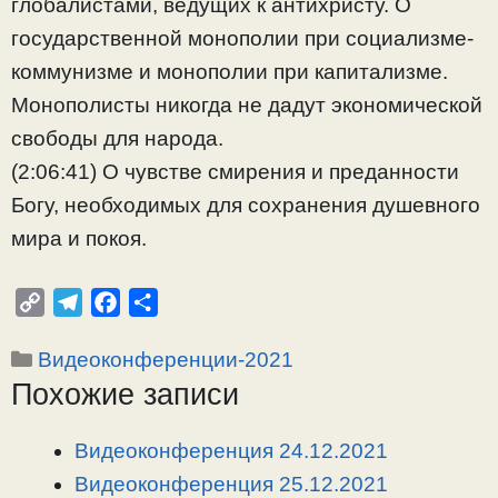
глобалистами, ведущих к антихристу. О
государственной монополии при социализме-
коммунизме и монополии при капитализме.
Монополисты никогда не дадут экономической
свободы для народа.
(2:06:41) О чувстве смирения и преданности
Богу, необходимых для сохранения душевного
мира и покоя.
C
T
F
О
o
e
a
т
Рубрики
Видеоконференции-2021
p
l
c
п
Похожие записи
y
e
e
р
L
g
b
а
i
r
o
в
Видеоконференция 24.12.2021
n
a
o
и
Видеоконференция 25.12.2021