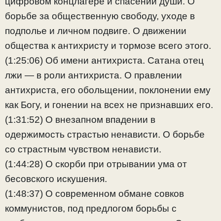
цифровом концлагере и спасении души. О
борьбе за общественную свободу, уходе в
подполье и личном подвиге. О движении
общества к антихристу и тормозе всего этого.
(1:25:06) Об имени антихриста. Сатана отец
лжи — в роли антихриста. О правлении
антихриста, его обольщении, поклонении ему
как Богу, и гонении на всех не признавших его.
(1:31:52) О внезапном впадении в
одержимость страстью ненависти. О борьбе
со страстным чувством ненависти.
(1:44:28) О скорби при отрывании ума от
бесовского искушения.
(1:48:37) О современном обмане совков
коммунистов, под предлогом борьбы с