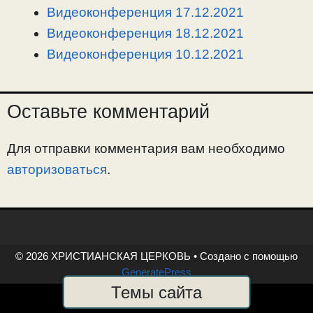
k
m
k
т
Видеоконференция 17.12.2021
ь
Видеоконференция 18.12.2021
Видеоконференция 10.12.2021
Оставьте комментарий
Для отправки комментария вам необходимо
авторизоваться
.
© 2026 ХРИСТИАНСКАЯ ЦЕРКОВЬ
• Создано с помощью
GeneratePress
Темы сайта