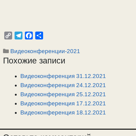
C
T
F
О
o
e
a
т
Рубрики
Видеоконференции-2021
p
l
c
п
Похожие записи
y
e
e
р
L
g
b
а
i
r
o
в
Видеоконференция 31.12.2021
n
a
o
и
Видеоконференция 24.12.2021
k
m
k
т
Видеоконференция 25.12.2021
ь
Видеоконференция 17.12.2021
Видеоконференция 18.12.2021