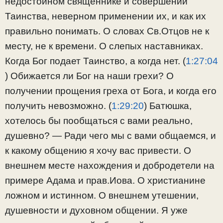
недостойном священнике и совершении
Таинства, неверном применении их, и как их
правильно понимать. О словах Св.Отцов не к
месту, не к времени. О слепых наставниках.
Когда Бог подает Таинство, а когда нет. (
1:27:04
) Обижается ли Бог на наши грехи? О
получении прощения греха от Бога, и когда его
получить невозможно. (
1:29:20
​) Батюшка,
хотелось бы пообщаться с вами реально,
душевно? — Ради чего мы с вами общаемся, и
к какому общению я хочу вас привести. О
внешнем месте нахождения и добродетели на
примере Адама и прав.Иова. О христианине
ложном и истинном. О внешнем утешении,
душевности и духовном общении. Я уже