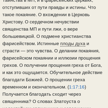
Таинства в МП, и в фарисейских церквях,
отступивших от пути правды и истины. Что
такое покаяние. О вхождении в Церковь
Христову. О сердечном нечувствии
священства МП и пути лжи, о вере
большевицкой. О подмене христианства
фарисейством. Истинные
плоды духа
и
страсти — это чувства. О делании покаяния,
фарисейском покаянии и иллюзии прощения
грехов. О получении прощения греха от Бога,
и как это ощущается. Обучительное действие
благодати Божией. О прощении греха
временном и окончательном. (
1:17:16
​)
Получается благодать сходит через
священника? О словах Златоуста о