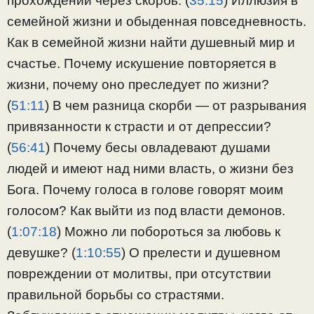
прохождении через скорбь. (
35:15
​) Иллюзия в
семейной жизни и обыденная повседневность.
Как в семейной жизни найти душевный мир и
счастье. Почему искушение повторяется в
жизни, почему оно преследует по жизни?
(
51:11
​) В чем разница скорби — от разрывания
привязанности к страсти и от депрессии?
(
56:41
​) Почему бесы овладевают душами
людей и имеют над ними власть, о жизни без
Бога. Почему голоса в голове говорят моим
голосом? Как выйти из под власти демонов.
(
1:07:18
​) Можно ли побороться за любовь к
девушке? (
1:10:55
​) О прелести и душевном
повреждении от молитвы, при отсутствии
правильной борьбы со страстями.