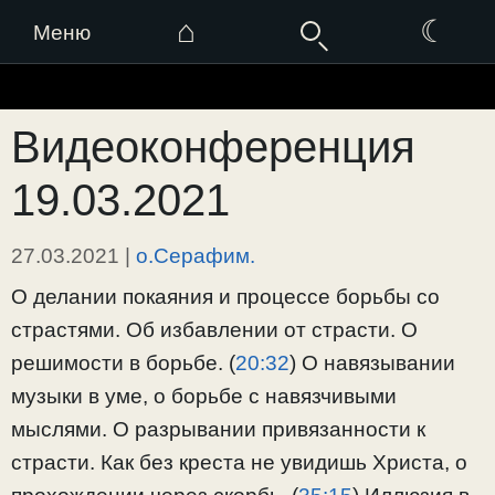
⌂
☾
Меню
Перейти
к
Видеоконференция
содержимому
19.03.2021
27.03.2021
|
о.Серафим.
О делании покаяния и процессе борьбы со
страстями. Об избавлении от страсти. О
решимости в борьбе. (
20:32
​) О навязывании
музыки в уме, о борьбе с навязчивыми
мыслями. О разрывании привязанности к
страсти. Как без креста не увидишь Христа, о