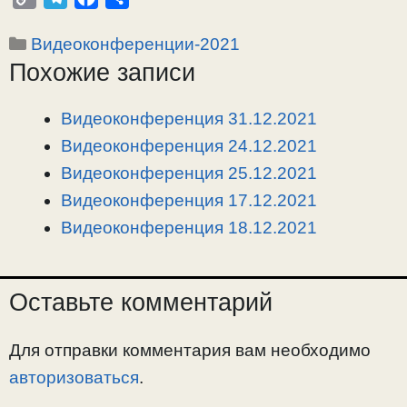
o
e
a
т
Рубрики
Видеоконференции-2021
p
l
c
п
Похожие записи
y
e
e
р
L
g
b
а
i
r
o
в
Видеоконференция 31.12.2021
n
a
o
и
Видеоконференция 24.12.2021
k
m
k
т
Видеоконференция 25.12.2021
ь
Видеоконференция 17.12.2021
Видеоконференция 18.12.2021
Оставьте комментарий
Для отправки комментария вам необходимо
авторизоваться
.