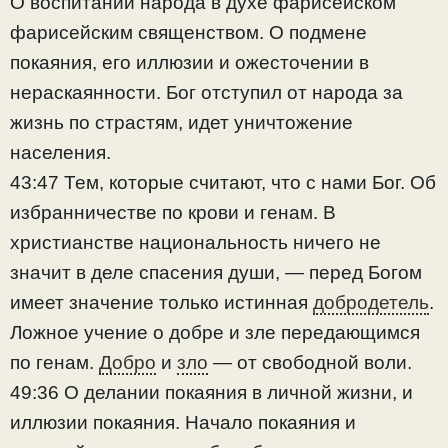
О воспитании народа в духе фарисейском
фарисейским священством. О подмене
покаяния, его иллюзии и ожесточении в
нераскаянности. Бог отступил от народа за
жизнь по страстям, идет уничтожение
населения.
43:47 Тем, которые считают, что с нами Бог. Об
избранничестве по крови и генам. В
христианстве национальность ничего не
значит в деле спасения души, — перед Богом
имеет значение только истинная
добродетель
.
Ложное учение о добре и зле передающимся
по генам.
Добро
и
зло
— от свободной воли.
49:36 О делании покаяния в личной жизни, и
иллюзии покаяния. Начало покаяния и