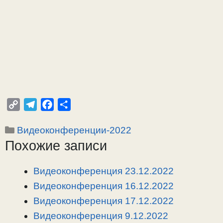
C
T
F
О
o
e
a
т
Рубрики
Видеоконференции-2022
p
l
c
п
Похожие записи
y
e
e
р
L
g
b
а
i
r
o
в
Видеоконференция 23.12.2022
n
a
o
и
Видеоконференция 16.12.2022
k
m
k
т
Видеоконференция 17.12.2022
ь
Видеоконференция 9.12.2022