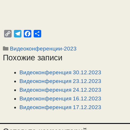
C
T
F
О
o
e
a
т
Рубрики
Видеоконференции-2023
p
l
c
п
Похожие записи
y
e
e
р
L
g
b
а
i
r
o
в
Видеоконференция 30.12.2023
n
a
o
и
Видеоконференция 23.12.2023
k
m
k
т
Видеоконференция 24.12.2023
ь
Видеоконференция 16.12.2023
Видеоконференция 17.12.2023