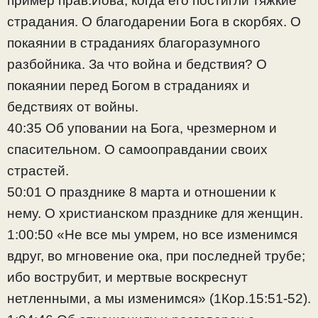
пример прав.Иова, когда его постигли тяжкие
страдания. О благодарении Бога в скорбях. О
покаянии в страданиях благоразумного
разбойника. За что война и бедствия? О
покаянии перед Богом в страданиях и
бедствиях от войны.
40:35 Об уповании на Бога, чрезмерном и
спасительном. О самооправдании своих
страстей.
50:01 О празднике 8 марта и отношении к
нему. О христианском празднике для женщин.
1:00:50 «Не все мы умрем, но все изменимся
вдруг, во мгновение ока, при последней трубе;
ибо вострубит, и мертвые воскреснут
нетленными, а мы изменимся» (1Кор.15:51-52).