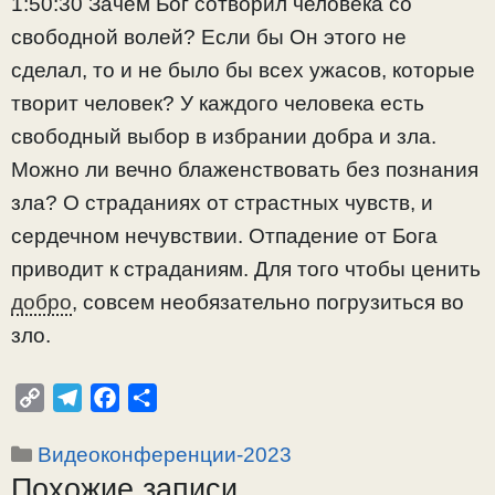
1:50:30 Зачем Бог сотворил человека со
свободной волей? Если бы Он этого не
сделал, то и не было бы всех ужасов, которые
творит человек? У каждого человека есть
свободный выбор в избрании добра и зла.
Можно ли вечно блаженствовать без познания
зла? О страданиях от страстных чувств, и
сердечном нечувствии. Отпадение от Бога
приводит к страданиям. Для того чтобы ценить
добро
, совсем необязательно погрузиться во
зло.
C
T
F
О
o
e
a
т
Рубрики
Видеоконференции-2023
p
l
c
п
Похожие записи
y
e
e
р