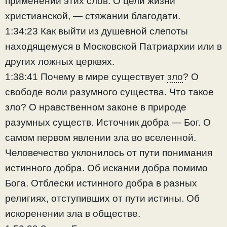
применении этих слов. О цели жизни
христианской, — стяжании благодати.
1:34:23 Как выйти из душевной слепоты
находящемуся в Московской Патриархии или в
других ложных церквях.
1:38:41 Почему в мире существует
зло
? О
свободе воли разумного существа. Что такое
зло? О нравственном законе в природе
разумных существ. Источник добра — Бог. О
самом первом явлении зла во вселенной.
Человечество уклонилось от пути понимания
истинного добра. Об искании добра помимо
Бога. Отблески истинного добра в разных
религиях, отступивших от пути истины. Об
искоренении зла в обществе.