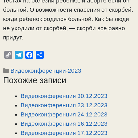
тестах на болезни ребенка, и аборте если он
больной. О возможности спасения от скорбей,
когда ребенок родился больной. Как бы люди
не уходили от скорбей, — скорби все равно
придут.
C
T
F
О
o
e
a
т
Рубрики
Видеоконференции-2023
p
l
c
п
Похожие записи
y
e
e
р
L
g
b
а
i
r
o
в
Видеоконференция 30.12.2023
n
a
o
и
Видеоконференция 23.12.2023
k
m
k
т
Видеоконференция 24.12.2023
ь
Видеоконференция 16.12.2023
Видеоконференция 17.12.2023