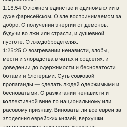
1:18:54 О ложном единстве и единомыслии в
духе фарисейском. О зле воспринимаемом за
добро
. О получении энергии от демонов,
будучи во лжи или страсти, и душевной
пустоте. О лжедобродетелях.
1:25:25 О возгревании ненависти, злобы,
мести и злорадства в чатах и соцсетях, и
доведении до одержимости и бесноватости
ботами и блогерами. Суть совковой
пропаганды — сделать людей одержимыми и
бесноватыми. О разжигании ненависти и
коллективной вине по национальному или
расовому признаку. Виноваты ли все евреи за
злодеяния еврейских князей, верхушки
талмудических иудаистов, и как они