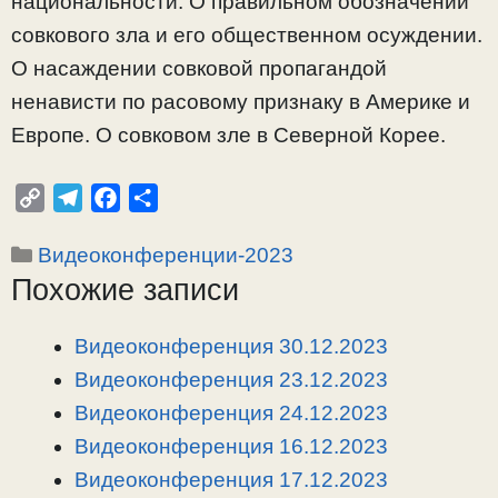
национальности. О правильном обозначении
совкового зла и его общественном осуждении.
О насаждении совковой пропагандой
ненависти по расовому признаку в Америке и
Европе. О совковом зле в Северной Корее.
C
T
F
О
o
e
a
т
Рубрики
Видеоконференции-2023
p
l
c
п
Похожие записи
y
e
e
р
L
g
b
а
i
r
o
в
Видеоконференция 30.12.2023
n
a
o
и
Видеоконференция 23.12.2023
k
m
k
т
Видеоконференция 24.12.2023
ь
Видеоконференция 16.12.2023
Видеоконференция 17.12.2023