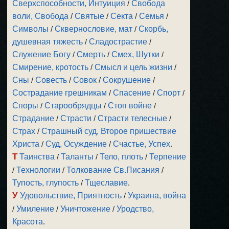
Сверхспособности, Интуиция
/
Свобода
воли, Свобода
/
Святые
/
Секта
/
Семья
/
Символы
/
Сквернословие, мат
/
Скорбь,
душевная тяжесть
/
Сладострастие
/
Служение Богу
/
Смерть
/
Смех, Шутки
/
Смирение, кротость
/
Смысл и цель жизни
/
Сны
/
Совесть
/
Совок
/
Сокрушение
/
Сострадание грешникам
/
Спасение
/
Спорт
/
Споры
/
Старообрядцы
/
Стоп войне
/
Страдание
/
Страсти
/
Страсти телесные
/
Страх
/
Страшный суд, Второе пришествие
Христа
/
Суд, Осуждение
/
Счастье, Успех
.
Т
Таинства
/
Таланты
/
Тело, плоть
/
Терпение
/
Технологии
/
Толкование Св.Писания
/
Тупость, глупость
/
Тщеславие
.
У
Удовольствие, Приятность
/
Украина, война
/
Умиление
/
Уничтожение
/
Уродство,
Красота
.