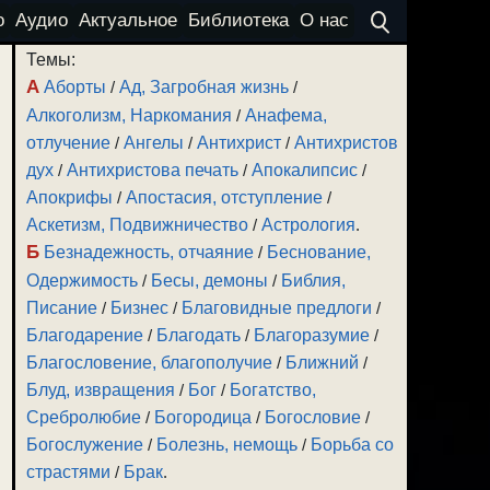
о
Аудио
Актуальное
Библиотека
О нас
Темы:
А
Аборты
/
Ад, Загробная жизнь
/
Алкоголизм, Наркомания
/
Анафема,
отлучение
/
Ангелы
/
Антихрист
/
Антихристов
дух
/
Антихристова печать
/
Апокалипсис
/
Апокрифы
/
Апостасия, отступление
/
Аскетизм, Подвижничество
/
Астрология
.
Б
Безнадежность, отчаяние
/
Беснование,
Одержимость
/
Бесы, демоны
/
Библия,
Писание
/
Бизнес
/
Благовидные предлоги
/
Благодарение
/
Благодать
/
Благоразумие
/
Благословение, благополучие
/
Ближний
/
Блуд, извращения
/
Бог
/
Богатство,
Сребролюбие
/
Богородица
/
Богословие
/
Богослужение
/
Болезнь, немощь
/
Борьба со
страстями
/
Брак
.