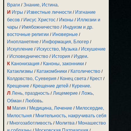
Враги
/
Знание, Истина
.
И
Игры
/
Известные личности
/
Изгнание
бесов
/
Иисус Христос
/
Иконы
/
Иллюзии и
чары
/
Имябожничество
/
Индуизм и др.
восточные религии
/
Иноверные
/
Инопланетяне
/
Информация, Блогер
/
Искупление
/
Искусство, Музыка
/
Искушение
/
Исповедничество
/
История
/
Иудеи
.
К
Канонизация
/
Каноны, законники
/
Катаклизмы
/
Катакомбники
/
Католичество
/
Колдовство, Суеверия
/
Конец света
/
Крест
/
Крещение
/
Крещение детей
/
Курение
.
Л
Лень, праздность
/
Лицемерие
/
Ложь,
Обман
/
Любовь
.
М
Магия
/
Медицина, Лечение
/
Милосердие,
Милостыня
/
Мнительность, накручивать себя
/
Многозаботливость
/
Молитва
/
Монашество
и соблазны
/
Московская Патриархия
/