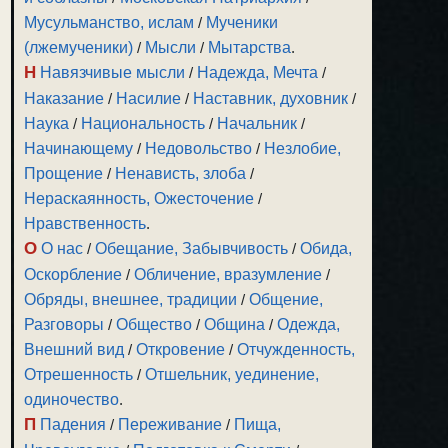
Мусульманство, ислам
/
Мученики
(лжемученики)
/
Мысли
/
Мытарства
.
Н
Навязчивые мысли
/
Надежда, Мечта
/
Наказание
/
Насилие
/
Наставник, духовник
/
Наука
/
Национальность
/
Начальник
/
Начинающему
/
Недовольство
/
Незлобие,
Прощение
/
Ненависть, злоба
/
Нераскаянность, Ожесточение
/
Нравственность
.
О
О нас
/
Обещание, Забывчивость
/
Обида,
Оскорбление
/
Обличение, вразумление
/
Обряды, внешнее, традиции
/
Общение,
Разговоры
/
Общество
/
Община
/
Одежда,
Внешний вид
/
Откровение
/
Отчужденность,
Отрешенность
/
Отшельник, уединение,
одиночество
.
П
Падения
/
Переживание
/
Пища,