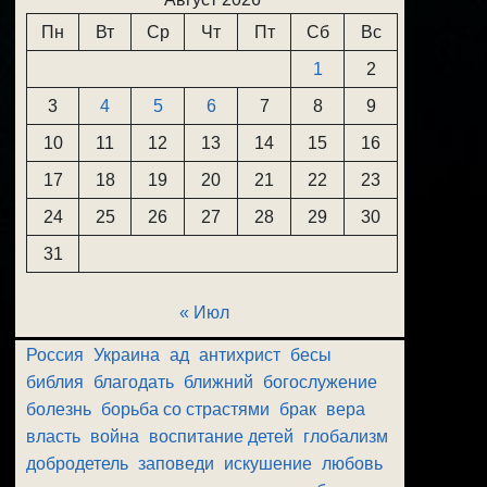
Пн
Вт
Ср
Чт
Пт
Сб
Вс
1
2
3
4
5
6
7
8
9
10
11
12
13
14
15
16
17
18
19
20
21
22
23
24
25
26
27
28
29
30
31
« Июл
Россия
Украина
ад
антихрист
бесы
библия
благодать
ближний
богослужение
болезнь
борьба со страстями
брак
вера
власть
война
воспитание детей
глобализм
добродетель
заповеди
искушение
любовь