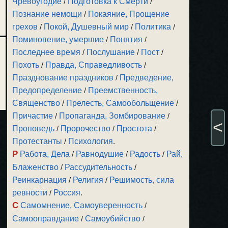
Чревоугодие
/
Подготовка к Смерти
/
Познание немощи
/
Покаяние, Прощение
грехов
/
Покой, Душевный мир
/
Политика
/
Поминовение, умершие
/
Понятия
/
Последнее время
/
Послушание
/
Пост
/
Похоть
/
Правда, Справедливость
/
Празднование праздников
/
Предведение,
Предопределение
/
Преемственность,
Священство
/
Прелесть, Самообольщение
/
Причастие
/
Пропаганда, Зомбирование
/
<
Проповедь
/
Пророчество
/
Простота
/
Протестанты
/
Психология
.
Р
Работа, Дела
/
Равнодушие
/
Радость
/
Рай,
Блаженство
/
Рассудительность
/
Реинкарнация
/
Религия
/
Решимость, сила
ревности
/
Россия
.
С
Самомнение, Самоуверенность
/
Самооправдание
/
Самоубийство
/