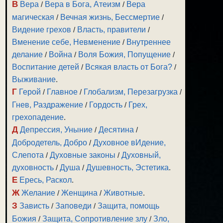
В
Вера
/
Вера в Бога, Атеизм
/
Вера
магическая
/
Вечная жизнь, Бессмертие
/
Видение грехов
/
Власть, правители
/
Вменение себе, Невменение
/
Внутреннее
делание
/
Война
/
Воля Божия, Попущение
/
Воспитание детей
/
Всякая власть от Бога?
/
Выживание
.
Г
Герой
/
Главное
/
Глобализм, Перезагрузка
/
Гнев, Раздражение
/
Гордость
/
Грех,
грехопадение
.
Д
Депрессия, Уныние
/
Десятина
/
Добродетель, Добро
/
Духовное вИдение,
Слепота
/
Духовные законы
/
Духовный,
духовность
/
Душа
/
Душевность, Эстетика
.
Е
Ересь, Раскол
.
Ж
Желание
/
Женщина
/
Животные
.
З
Зависть
/
Заповеди
/
Защита, помощь
Божия
/
Защита, Сопротивление злу
/
Зло,