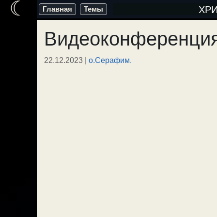
☾
Перейти
ХР
Главная
Темы
к
Видеоконференция
содержимому
22.12.2023
|
о.Серафим.