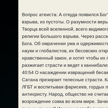
Вопрос атеиста: А откуда появился Бог
взрыва, из пустоты. О разумности веры 
Творца всей вселенной, всего видимог
религии Большого взрыва. Через расс
Бога. Об омрачении ума и одержимос
науки и глобалистов, их бесовских отк
нравственный закон, и хотят чтобы их 
разжигает страсти и ведет к каннибали
40:54 О насаждении извращений бесам
Сатана презирает телесные страсти. К
ЛГБТ и воспитывая фарисеев, гордых п
антихристу. Народ, общество не счита
возрождение совка во всем мире. Заче