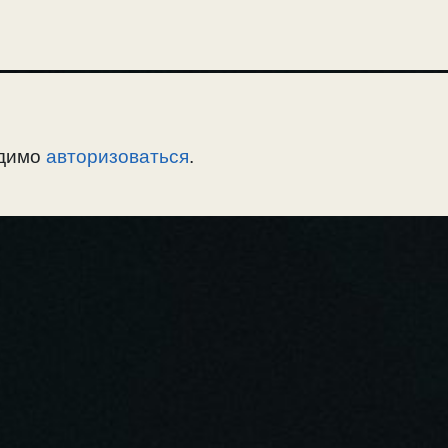
одимо
авторизоваться
.