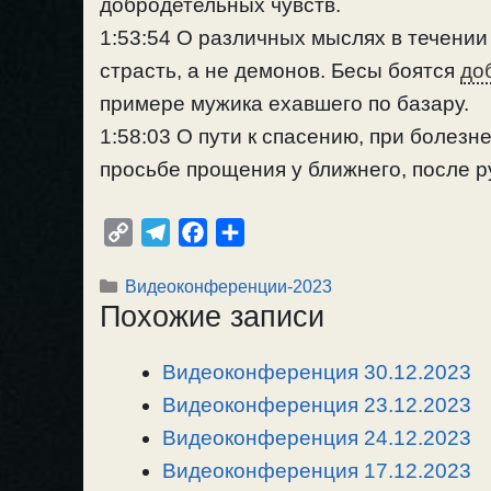
добродетельных чувств.
1:53:54 О различных мыслях в течении 
страсть, а не демонов. Бесы боятся
до
примере мужика ехавшего по базару.
1:58:03 О пути к спасению, при болезн
просьбе прощения у ближнего, после р
C
T
F
О
o
e
a
т
Рубрики
Видеоконференции-2023
p
l
c
п
Похожие записи
y
e
e
р
L
g
b
а
Видеоконференция 30.12.2023
i
r
o
в
n
Видеоконференция 23.12.2023
a
o
и
k
m
k
т
Видеоконференция 24.12.2023
ь
Видеоконференция 17.12.2023