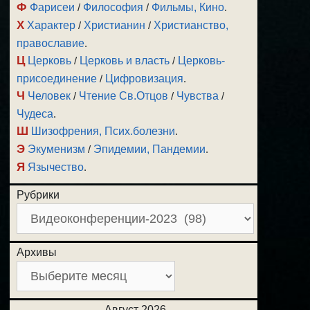
Ф
Фарисеи
/
Философия
/
Фильмы, Кино
.
Х
Характер
/
Христианин
/
Христианство,
православие
.
Ц
Церковь
/
Церковь и власть
/
Церковь-
присоединение
/
Цифровизация
.
Ч
Человек
/
Чтение Св.Отцов
/
Чувства
/
Чудеса
.
Ш
Шизофрения, Псих.болезни
.
Э
Экуменизм
/
Эпидемии, Пандемии
.
Я
Язычество
.
Рубрики
Архивы
Август 2026