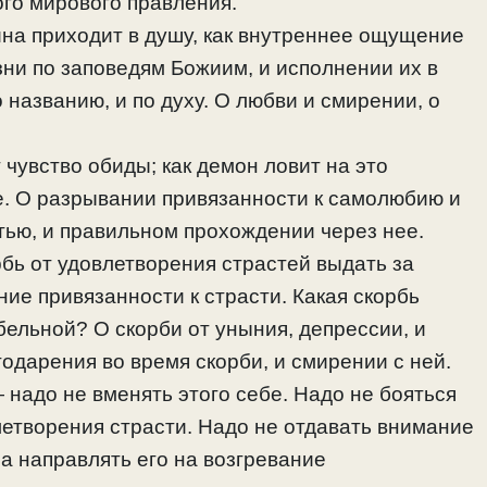
ого мирового правления.
тина приходит в душу, как внутреннее ощущение
зни по заповедям Божиим, и исполнении их в
 названию, и по духу. О любви и смирении, о
 чувство обиды; как демон ловит на это
ше. О разрывании привязанности к самолюбию и
стью, и правильном прохождении через нее.
орбь от удовлетворения страстей выдать за
ие привязанности к страсти. Какая скорбь
бельной? О скорби от уныния, депрессии, и
годарения во время скорби, и смирении с ней.
— надо не вменять этого себе. Надо не бояться
влетворения страсти. Надо не отдавать внимание
 а направлять его на возгревание