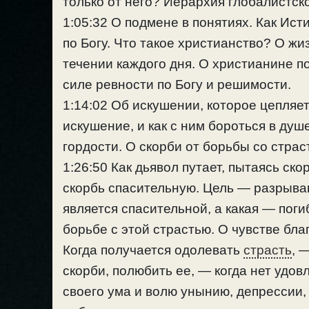
только от него? Иерархия глобалистск
1:05:32 О подмене в понятиях. Как Ис
по Богу. Что такое христианство? О жи
течении каждого дня. О христианине по
силе ревности по Богу и решимости.
1:14:02 Об искушении, которое цепляет
искушение, и как с ним бороться в ду
гордости. О скорби от борьбы со стра
1:26:50 Как дьявол путает, пытаясь ск
скорбь спасительную. Цель — разрыван
является спасительной, а какая — поги
борьбе с этой страстью. О чувстве бла
Когда получается одолевать
страсть
, 
скорби, полюбить ее, — когда нет удо
своего ума и волю унынию, депрессии,