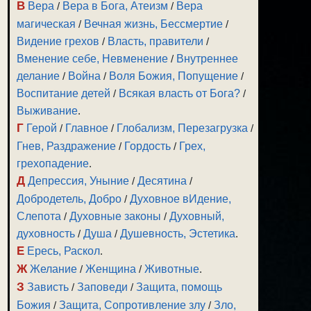
В
Вера
/
Вера в Бога, Атеизм
/
Вера
магическая
/
Вечная жизнь, Бессмертие
/
Видение грехов
/
Власть, правители
/
Вменение себе, Невменение
/
Внутреннее
делание
/
Война
/
Воля Божия, Попущение
/
Воспитание детей
/
Всякая власть от Бога?
/
Выживание
.
Г
Герой
/
Главное
/
Глобализм, Перезагрузка
/
Гнев, Раздражение
/
Гордость
/
Грех,
грехопадение
.
Д
Депрессия, Уныние
/
Десятина
/
Добродетель, Добро
/
Духовное вИдение,
Слепота
/
Духовные законы
/
Духовный,
духовность
/
Душа
/
Душевность, Эстетика
.
Е
Ересь, Раскол
.
Ж
Желание
/
Женщина
/
Животные
.
З
Зависть
/
Заповеди
/
Защита, помощь
Божия
/
Защита, Сопротивление злу
/
Зло,