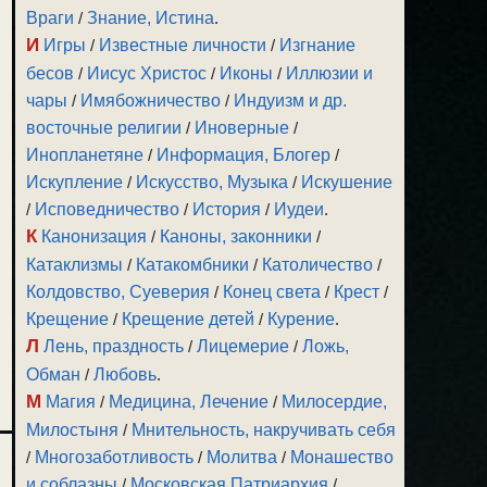
Враги
/
Знание, Истина
.
И
Игры
/
Известные личности
/
Изгнание
бесов
/
Иисус Христос
/
Иконы
/
Иллюзии и
чары
/
Имябожничество
/
Индуизм и др.
восточные религии
/
Иноверные
/
Инопланетяне
/
Информация, Блогер
/
Искупление
/
Искусство, Музыка
/
Искушение
/
Исповедничество
/
История
/
Иудеи
.
К
Канонизация
/
Каноны, законники
/
Катаклизмы
/
Катакомбники
/
Католичество
/
Колдовство, Суеверия
/
Конец света
/
Крест
/
Крещение
/
Крещение детей
/
Курение
.
Л
Лень, праздность
/
Лицемерие
/
Ложь,
Обман
/
Любовь
.
М
Магия
/
Медицина, Лечение
/
Милосердие,
Милостыня
/
Мнительность, накручивать себя
/
Многозаботливость
/
Молитва
/
Монашество
и соблазны
/
Московская Патриархия
/