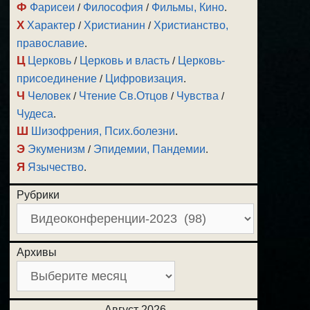
Ф
Фарисеи
/
Философия
/
Фильмы, Кино
.
Х
Характер
/
Христианин
/
Христианство,
православие
.
Ц
Церковь
/
Церковь и власть
/
Церковь-
присоединение
/
Цифровизация
.
Ч
Человек
/
Чтение Св.Отцов
/
Чувства
/
Чудеса
.
Ш
Шизофрения, Псих.болезни
.
Э
Экуменизм
/
Эпидемии, Пандемии
.
Я
Язычество
.
Рубрики
Архивы
Август 2026