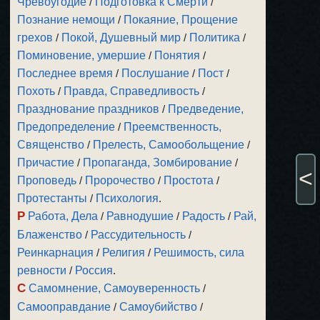
Чревоугодие
/
Подготовка к Смерти
/
Познание немощи
/
Покаяние, Прощение
грехов
/
Покой, Душевный мир
/
Политика
/
Поминовение, умершие
/
Понятия
/
Последнее время
/
Послушание
/
Пост
/
Похоть
/
Правда, Справедливость
/
Празднование праздников
/
Предведение,
Предопределение
/
Преемственность,
Священство
/
Прелесть, Самообольщение
/
Причастие
/
Пропаганда, Зомбирование
/
<
Проповедь
/
Пророчество
/
Простота
/
Протестанты
/
Психология
.
Р
Работа, Дела
/
Равнодушие
/
Радость
/
Рай,
Блаженство
/
Рассудительность
/
Реинкарнация
/
Религия
/
Решимость, сила
ревности
/
Россия
.
С
Самомнение, Самоуверенность
/
Самооправдание
/
Самоубийство
/