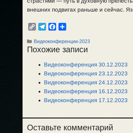
страстями — путь в духовную прелесть
внешних подвигах раньше и сейчас. Яз
C
T
F
О
o
e
a
т
Рубрики
Видеоконференции-2023
p
l
c
п
Похожие записи
y
e
e
р
L
g
b
а
Видеоконференция 30.12.2023
i
r
o
в
n
Видеоконференция 23.12.2023
a
o
и
k
m
k
т
Видеоконференция 24.12.2023
ь
Видеоконференция 16.12.2023
Видеоконференция 17.12.2023
Оставьте комментарий