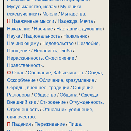
Мусульманство, ислам
/
Мученики
(лжемученики)
/
Мысли
/
Мытарства
.
Н
Навязчивые мысли
/
Надежда, Мечта
/
Наказание
/
Насилие
/
Наставник, духовник
/
Наука
/
Национальность
/
Начальник
/
Начинающему
/
Недовольство
/
Незлобие,
Прощение
/
Ненависть, злоба
/
Нераскаянность, Ожесточение
/
Нравственность
.
О
О нас
/
Обещание, Забывчивость
/
Обида,
Оскорбление
/
Обличение, вразумление
/
Обряды, внешнее, традиции
/
Общение,
Разговоры
/
Общество
/
Община
/
Одежда,
Внешний вид
/
Откровение
/
Отчужденность,
Отрешенность
/
Отшельник, уединение,
одиночество
.
П
Падения
/
Переживание
/
Пища,