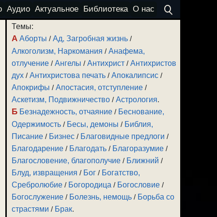
о
Аудио
Актуальное
Библиотека
О нас
Темы:
А
Аборты
/
Ад, Загробная жизнь
/
Алкоголизм, Наркомания
/
Анафема,
отлучение
/
Ангелы
/
Антихрист
/
Антихристов
дух
/
Антихристова печать
/
Апокалипсис
/
Апокрифы
/
Апостасия, отступление
/
Аскетизм, Подвижничество
/
Астрология
.
Б
Безнадежность, отчаяние
/
Беснование,
Одержимость
/
Бесы, демоны
/
Библия,
Писание
/
Бизнес
/
Благовидные предлоги
/
Благодарение
/
Благодать
/
Благоразумие
/
Благословение, благополучие
/
Ближний
/
Блуд, извращения
/
Бог
/
Богатство,
Сребролюбие
/
Богородица
/
Богословие
/
Богослужение
/
Болезнь, немощь
/
Борьба со
страстями
/
Брак
.