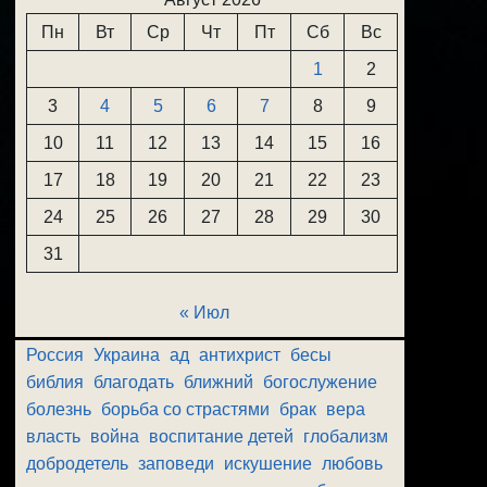
Пн
Вт
Ср
Чт
Пт
Сб
Вс
1
2
3
4
5
6
7
8
9
10
11
12
13
14
15
16
17
18
19
20
21
22
23
24
25
26
27
28
29
30
31
« Июл
Россия
Украина
ад
антихрист
бесы
библия
благодать
ближний
богослужение
болезнь
борьба со страстями
брак
вера
власть
война
воспитание детей
глобализм
добродетель
заповеди
искушение
любовь