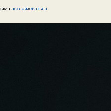
одимо
авторизоваться
.