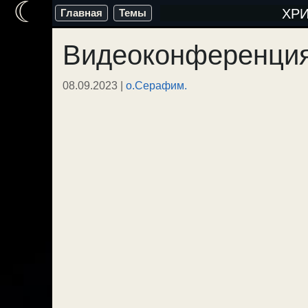
☾
Перейти
ХР
Главная
Темы
к
Видеоконференция
содержимому
08.09.2023
|
о.Серафим.