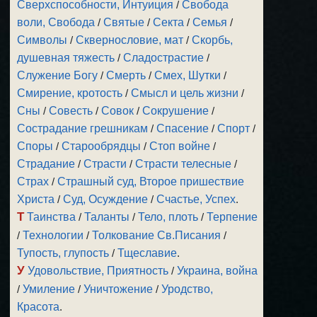
Сверхспособности, Интуиция
/
Свобода
воли, Свобода
/
Святые
/
Секта
/
Семья
/
Символы
/
Сквернословие, мат
/
Скорбь,
душевная тяжесть
/
Сладострастие
/
Служение Богу
/
Смерть
/
Смех, Шутки
/
Смирение, кротость
/
Смысл и цель жизни
/
Сны
/
Совесть
/
Совок
/
Сокрушение
/
Сострадание грешникам
/
Спасение
/
Спорт
/
Споры
/
Старообрядцы
/
Стоп войне
/
Страдание
/
Страсти
/
Страсти телесные
/
Страх
/
Страшный суд, Второе пришествие
Христа
/
Суд, Осуждение
/
Счастье, Успех
.
Т
Таинства
/
Таланты
/
Тело, плоть
/
Терпение
/
Технологии
/
Толкование Св.Писания
/
Тупость, глупость
/
Тщеславие
.
У
Удовольствие, Приятность
/
Украина, война
/
Умиление
/
Уничтожение
/
Уродство,
Красота
.