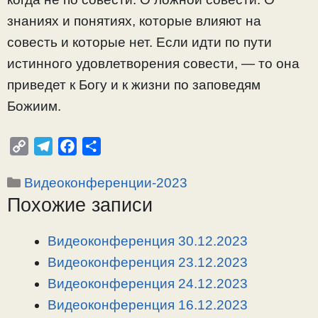
знаниях и понятиях, которые влияют на
совесть и которые нет. Если идти по пути
истинного удовлетворения совести, — то она
приведет к Богу и к жизни по заповедям
Божиим.
C
T
F
О
o
e
a
т
Рубрики
Видеоконференции-2023
p
l
c
п
Похожие записи
y
e
e
р
L
g
b
а
i
r
o
в
Видеоконференция 30.12.2023
n
a
o
и
Видеоконференция 23.12.2023
k
m
k
т
Видеоконференция 24.12.2023
ь
Видеоконференция 16.12.2023