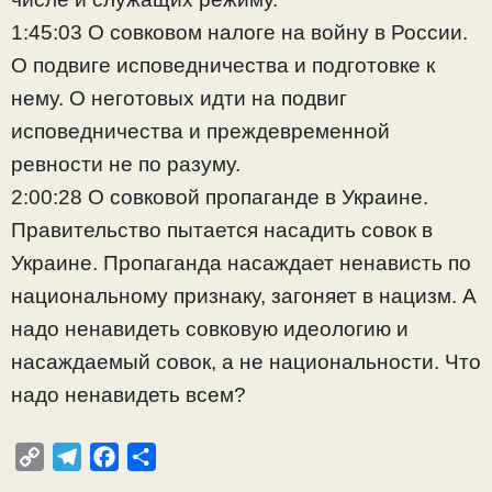
1:45:03 О совковом налоге на войну в России.
О подвиге исповедничества и подготовке к
нему. О неготовых идти на подвиг
исповедничества и преждевременной
ревности не по разуму.
2:00:28 О совковой пропаганде в Украине.
Правительство пытается насадить совок в
Украине. Пропаганда насаждает ненависть по
национальному признаку, загоняет в нацизм. А
надо ненавидеть совковую идеологию и
насаждаемый совок, а не национальности. Что
надо ненавидеть всем?
C
T
F
О
o
e
a
т