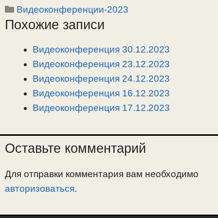
Рубрики
Видеоконференции-2023
p
l
c
п
Похожие записи
y
e
e
р
L
g
b
а
i
r
o
в
Видеоконференция 30.12.2023
n
a
o
и
Видеоконференция 23.12.2023
k
m
k
т
Видеоконференция 24.12.2023
ь
Видеоконференция 16.12.2023
Видеоконференция 17.12.2023
Оставьте комментарий
Для отправки комментария вам необходимо
авторизоваться
.