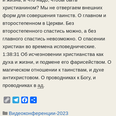
христианином? Мы не отвергаем внешних
форм для совершения таинств. О главном и
второстепенном в Церкви. Без
второстепенного спастись можно, а без
главного спастись невозможно. О спасении
христиан во времена исповеднические.
1:38:31 Об исчезновении христианства как
духа и жизни, и подмене его фарисейством. О
магическом отношении к таинствам, и духе
антихристовом. О проводниках к Богу, и
проводниках в
ад
.
C
T
F
О
o
e
a
т
Рубрики
Видеоконференции-2023
p
l
c
п