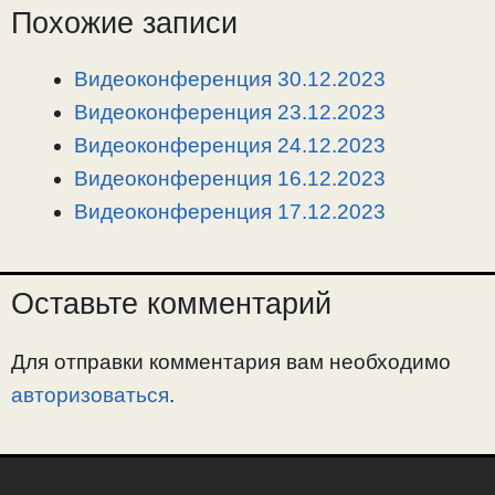
Похожие записи
y
e
e
р
L
g
b
а
i
r
o
в
Видеоконференция 30.12.2023
n
a
o
и
Видеоконференция 23.12.2023
k
m
k
т
Видеоконференция 24.12.2023
ь
Видеоконференция 16.12.2023
Видеоконференция 17.12.2023
Оставьте комментарий
Для отправки комментария вам необходимо
авторизоваться
.