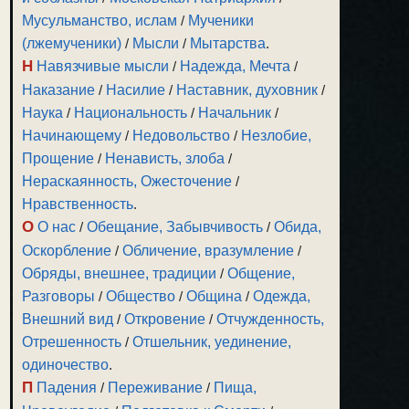
Мусульманство, ислам
/
Мученики
(лжемученики)
/
Мысли
/
Мытарства
.
Н
Навязчивые мысли
/
Надежда, Мечта
/
Наказание
/
Насилие
/
Наставник, духовник
/
Наука
/
Национальность
/
Начальник
/
Начинающему
/
Недовольство
/
Незлобие,
Прощение
/
Ненависть, злоба
/
Нераскаянность, Ожесточение
/
Нравственность
.
О
О нас
/
Обещание, Забывчивость
/
Обида,
Оскорбление
/
Обличение, вразумление
/
Обряды, внешнее, традиции
/
Общение,
Разговоры
/
Общество
/
Община
/
Одежда,
Внешний вид
/
Откровение
/
Отчужденность,
Отрешенность
/
Отшельник, уединение,
одиночество
.
П
Падения
/
Переживание
/
Пища,