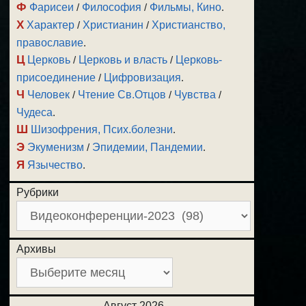
Ф
Фарисеи
/
Философия
/
Фильмы, Кино
.
Х
Характер
/
Христианин
/
Христианство,
православие
.
Ц
Церковь
/
Церковь и власть
/
Церковь-
присоединение
/
Цифровизация
.
Ч
Человек
/
Чтение Св.Отцов
/
Чувства
/
Чудеса
.
Ш
Шизофрения, Псих.болезни
.
Э
Экуменизм
/
Эпидемии, Пандемии
.
Я
Язычество
.
Рубрики
Архивы
Август 2026