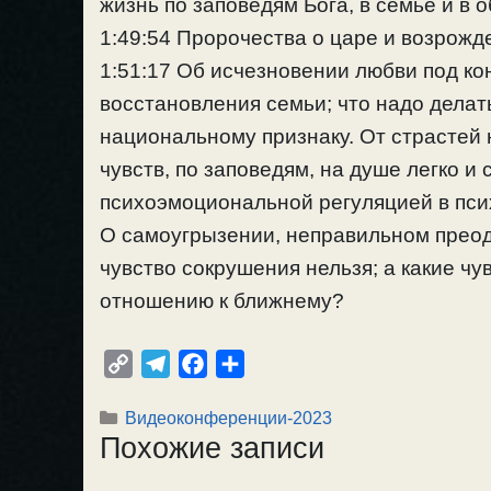
жизнь по заповедям Бога, в семье и в 
1:49:54 Пророчества о царе и возрожд
1:51:17 Об исчезновении любви под к
восстановления семьи; что надо делат
национальному признаку. От страстей 
чувств, по заповедям, на душе легко и
психоэмоциональной регуляцией в псих
О самоугрызении, неправильном преод
чувство сокрушения нельзя; а какие чу
отношению к ближнему?
C
T
F
О
o
e
a
т
Рубрики
Видеоконференции-2023
p
l
c
п
Похожие записи
y
e
e
р
L
g
b
а