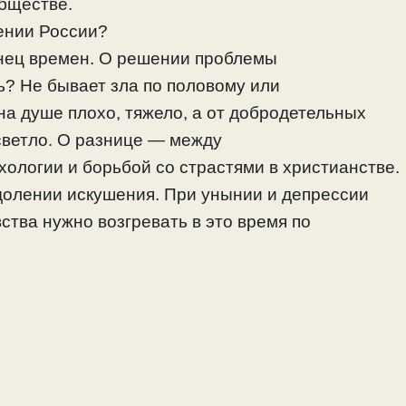
обществе.
ении России?
онец времен. О решении проблемы
ь? Не бывает зла по половому или
на душе плохо, тяжело, а от добродетельных
 светло. О разнице — между
ологии и борьбой со страстями в христианстве.
олении искушения. При унынии и депрессии
вства нужно возгревать в это время по