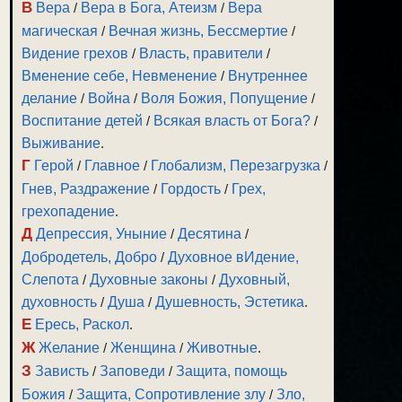
В
Вера
/
Вера в Бога, Атеизм
/
Вера
магическая
/
Вечная жизнь, Бессмертие
/
Видение грехов
/
Власть, правители
/
Вменение себе, Невменение
/
Внутреннее
делание
/
Война
/
Воля Божия, Попущение
/
Воспитание детей
/
Всякая власть от Бога?
/
Выживание
.
Г
Герой
/
Главное
/
Глобализм, Перезагрузка
/
Гнев, Раздражение
/
Гордость
/
Грех,
грехопадение
.
Д
Депрессия, Уныние
/
Десятина
/
Добродетель, Добро
/
Духовное вИдение,
Слепота
/
Духовные законы
/
Духовный,
духовность
/
Душа
/
Душевность, Эстетика
.
Е
Ересь, Раскол
.
Ж
Желание
/
Женщина
/
Животные
.
З
Зависть
/
Заповеди
/
Защита, помощь
Божия
/
Защита, Сопротивление злу
/
Зло,