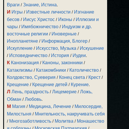
Враги
/
Знание, Истина
.
И
Игры
/
Известные личности
/
Изгнание
бесов
/
Иисус Христос
/
Иконы
/
Иллюзии и
чары
/
Имябожничество
/
Индуизм и др.
восточные религии
/
Иноверные
/
Инопланетяне
/
Информация, Блогер
/
Искупление
/
Искусство, Музыка
/
Искушение
/
Исповедничество
/
История
/
Иудеи
.
К
Канонизация
/
Каноны, законники
/
Катаклизмы
/
Катакомбники
/
Католичество
/
Колдовство, Суеверия
/
Конец света
/
Крест
/
Крещение
/
Крещение детей
/
Курение
.
Л
Лень, праздность
/
Лицемерие
/
Ложь,
Обман
/
Любовь
.
М
Магия
/
Медицина, Лечение
/
Милосердие,
Милостыня
/
Мнительность, накручивать себя
/
Многозаботливость
/
Молитва
/
Монашество
и соблазны
/
Московская Патриархия
/