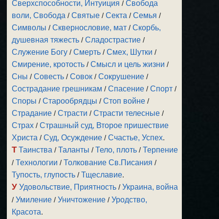
Сверхспособности, Интуиция
/
Свобода
воли, Свобода
/
Святые
/
Секта
/
Семья
/
Символы
/
Сквернословие, мат
/
Скорбь,
душевная тяжесть
/
Сладострастие
/
Служение Богу
/
Смерть
/
Смех, Шутки
/
Смирение, кротость
/
Смысл и цель жизни
/
Сны
/
Совесть
/
Совок
/
Сокрушение
/
Сострадание грешникам
/
Спасение
/
Спорт
/
Споры
/
Старообрядцы
/
Стоп войне
/
Страдание
/
Страсти
/
Страсти телесные
/
Страх
/
Страшный суд, Второе пришествие
Христа
/
Суд, Осуждение
/
Счастье, Успех
.
Т
Таинства
/
Таланты
/
Тело, плоть
/
Терпение
/
Технологии
/
Толкование Св.Писания
/
Тупость, глупость
/
Тщеславие
.
У
Удовольствие, Приятность
/
Украина, война
/
Умиление
/
Уничтожение
/
Уродство,
Красота
.