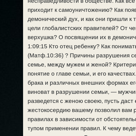
несправедливости в обществе. Как все
приходит к самоуничтожению? Как по
демонический дух, и как они пришли к
цели глобалистских правителей? От че
верхушка? О посвящении их в демони
1:09:15 Кто отец ребенку? Как понима
(Матф.10:36) ? Причины разрушения се
семье, между мужем и женой? Критер
понятие о главе семьи, и его качества
брака и различных внешних формах его
виноват в разрушении семьи, — мужчи
разведется с женою своею, пусть даст
жестокосердию вашему позволил вам р
правилах в зависимости от обстоятель
тупом применении правил. К чему веде