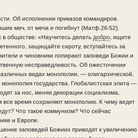
сти. Об исполнении приказов командиров.
шие меч, от меча и погибнут (Матф.26:52).
х в обществе: «Научитесь делать
добро
, ищите
нетенного, защищайте сироту, вступайтесь за
авители и чиновники попирают заповеди Божии и
ственную несправедливость. Об ожесточении
различных видах монополии, — олигархической,
 монополия государства. Глобалистская элита —
одят за нос, меняя декорации социализма,
м все время сохраняют монополию. К чему ведет
едут? Что такое коммунизм? Что сейчас
ике и Европе.
ушение заповедей Божиих приводят к увеличению