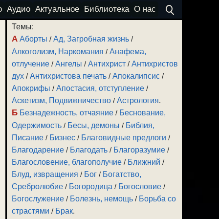
о
Аудио
Актуальное
Библиотека
О нас
Темы:
А
Аборты
/
Ад, Загробная жизнь
/
Алкоголизм, Наркомания
/
Анафема,
отлучение
/
Ангелы
/
Антихрист
/
Антихристов
дух
/
Антихристова печать
/
Апокалипсис
/
Апокрифы
/
Апостасия, отступление
/
Аскетизм, Подвижничество
/
Астрология
.
Б
Безнадежность, отчаяние
/
Беснование,
Одержимость
/
Бесы, демоны
/
Библия,
Писание
/
Бизнес
/
Благовидные предлоги
/
Благодарение
/
Благодать
/
Благоразумие
/
Благословение, благополучие
/
Ближний
/
Блуд, извращения
/
Бог
/
Богатство,
Сребролюбие
/
Богородица
/
Богословие
/
Богослужение
/
Болезнь, немощь
/
Борьба со
страстями
/
Брак
.