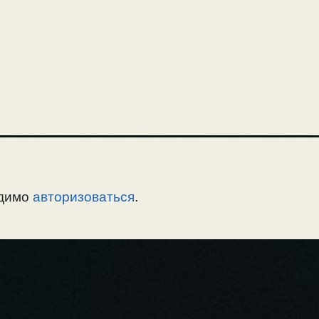
одимо
авторизоваться
.