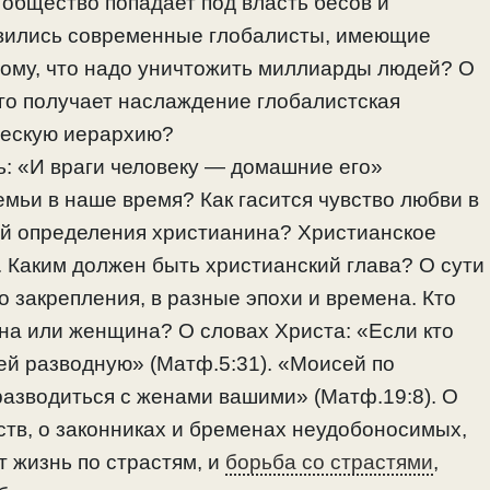
 общество попадает под власть бесов и
явились современные глобалисты, имеющие
 тому, что надо уничтожить миллиарды людей? О
го получает наслаждение глобалистская
ческую иерархию?
ть: «И враги человеку — домашние его»
мьи в наше время? Как гасится чувство любви в
ий определения христианина? Христианское
х. Каким должен быть христианский глава? О сути
 закрепления, в разные эпохи и времена. Кто
на или женщина? О словах Христа: «Если кто
 ей разводную» (Матф.5:31). «Моисей по
азводиться с женами вашими» (Матф.19:8). О
ств, о законниках и бременах неудобоносимых,
т жизнь по страстям, и
борьба со страстями
,