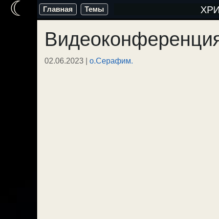
☾
Перейти
ХР
Главная
Темы
к
Видеоконференция
содержимому
02.06.2023
|
о.Серафим.