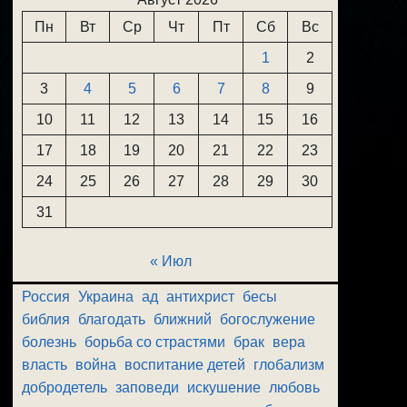
Пн
Вт
Ср
Чт
Пт
Сб
Вс
1
2
3
4
5
6
7
8
9
10
11
12
13
14
15
16
17
18
19
20
21
22
23
24
25
26
27
28
29
30
31
« Июл
Россия
Украина
ад
антихрист
бесы
библия
благодать
ближний
богослужение
болезнь
борьба со страстями
брак
вера
власть
война
воспитание детей
глобализм
добродетель
заповеди
искушение
любовь