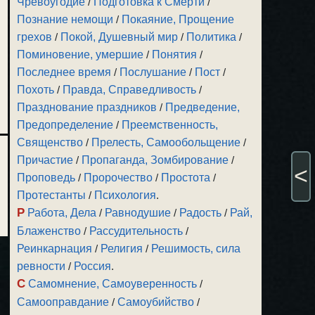
Чревоугодие
/
Подготовка к Смерти
/
Познание немощи
/
Покаяние, Прощение
грехов
/
Покой, Душевный мир
/
Политика
/
Поминовение, умершие
/
Понятия
/
Последнее время
/
Послушание
/
Пост
/
Похоть
/
Правда, Справедливость
/
Празднование праздников
/
Предведение,
Предопределение
/
Преемственность,
Священство
/
Прелесть, Самообольщение
/
Причастие
/
Пропаганда, Зомбирование
/
<
Проповедь
/
Пророчество
/
Простота
/
Протестанты
/
Психология
.
Р
Работа, Дела
/
Равнодушие
/
Радость
/
Рай,
Блаженство
/
Рассудительность
/
Реинкарнация
/
Религия
/
Решимость, сила
ревности
/
Россия
.
С
Самомнение, Самоуверенность
/
Самооправдание
/
Самоубийство
/