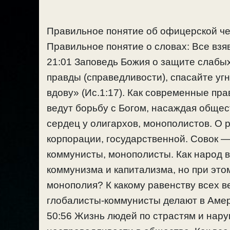
Правильное понятие об офицерской че
Правильное понятие о словах: Все взяв
21:01 Заповедь Божия о защите слабы
правды (справедливости), спасайте уг
вдову» (Ис.1:17). Как современные пр
ведут борьбу с Богом, насаждая обще
сердец у олигархов, монополистов. О 
корпорации, государственной. Совок —
коммунисты, монополисты. Как народ в
коммунизма и капитализма, но при это
монополия? К какому равенству всех в
глобалисты-коммунисты делают в Амер
50:56 Жизнь людей по страстям и нар