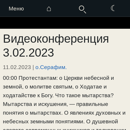
⌂
☾
Меню
Перейти
к
Видеоконференция
содержимому
3.02.2023
11.02.2023
|
о.Серафим.
00:00 Протестантам: о Церкви небесной и
земной, о молитве святым, о Ходатае и
ходатайстве к Богу. Что такое мытарства?
Мытарства и искушения, — правильные
понятия о мытарствах. О явлениях духовных и
небесных земными понятиями. О душевной