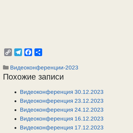
C
T
F
О
o
e
a
т
Рубрики
Видеоконференции-2023
p
l
c
п
Похожие записи
y
e
e
р
L
g
b
а
i
r
o
в
Видеоконференция 30.12.2023
n
a
o
и
Видеоконференция 23.12.2023
k
m
k
т
Видеоконференция 24.12.2023
ь
Видеоконференция 16.12.2023
Видеоконференция 17.12.2023