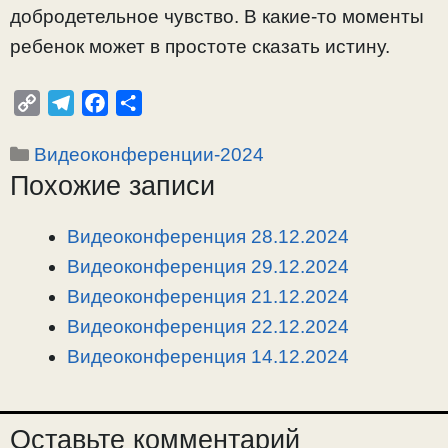
добродетельное чувство. В какие-то моменты
ребенок может в простоте сказать истину.
C
T
F
О
o
e
a
т
Рубрики
Видеоконференции-2024
p
l
c
п
Похожие записи
y
e
e
р
L
g
b
а
i
r
o
в
Видеоконференция 28.12.2024
n
a
o
и
Видеоконференция 29.12.2024
k
m
k
т
Видеоконференция 21.12.2024
ь
Видеоконференция 22.12.2024
Видеоконференция 14.12.2024
Оставьте комментарий