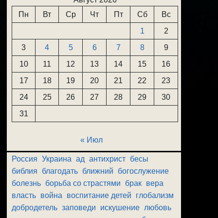
Пн
Вт
Ср
Чт
Пт
Сб
Вс
1
2
3
4
5
6
7
8
9
10
11
12
13
14
15
16
17
18
19
20
21
22
23
24
25
26
27
28
29
30
31
« Июл
Россия
Украина
ад
антихрист
бесы
библия
благодать
ближний
богослужение
болезнь
борьба со страстями
брак
вера
власть
война
воспитание детей
глобализм
добродетель
заповеди
искушение
любовь