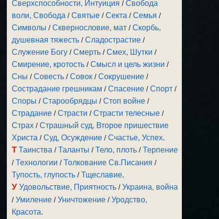
Сверхспособности, Интуиция
/
Свобода
воли, Свобода
/
Святые
/
Секта
/
Семья
/
Символы
/
Сквернословие, мат
/
Скорбь,
душевная тяжесть
/
Сладострастие
/
Служение Богу
/
Смерть
/
Смех, Шутки
/
Смирение, кротость
/
Смысл и цель жизни
/
Сны
/
Совесть
/
Совок
/
Сокрушение
/
Сострадание грешникам
/
Спасение
/
Спорт
/
Споры
/
Старообрядцы
/
Стоп войне
/
Страдание
/
Страсти
/
Страсти телесные
/
Страх
/
Страшный суд, Второе пришествие
Христа
/
Суд, Осуждение
/
Счастье, Успех
.
Т
Таинства
/
Таланты
/
Тело, плоть
/
Терпение
/
Технологии
/
Толкование Св.Писания
/
Тупость, глупость
/
Тщеславие
.
У
Удовольствие, Приятность
/
Украина, война
/
Умиление
/
Уничтожение
/
Уродство,
Красота
.