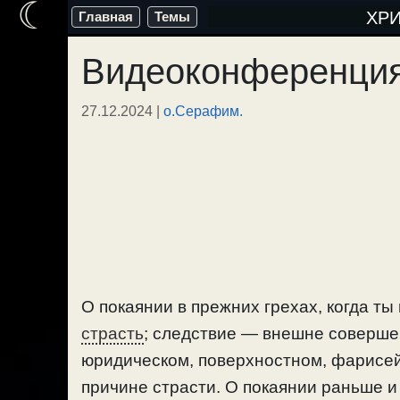
☾
Перейти
ХР
Главная
Темы
к
Видеоконференция
содержимому
27.12.2024
|
о.Серафим.
О покаянии в прежних грехах, когда ты
страсть
; следствие — внешне соверше
юридическом, поверхностном, фарисейс
причине страсти. О покаянии раньше и