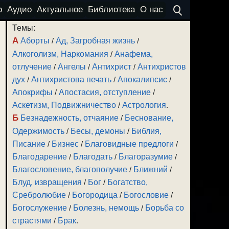
о
Аудио
Актуальное
Библиотека
О нас
Темы:
А
Аборты
/
Ад, Загробная жизнь
/
Алкоголизм, Наркомания
/
Анафема,
отлучение
/
Ангелы
/
Антихрист
/
Антихристов
дух
/
Антихристова печать
/
Апокалипсис
/
Апокрифы
/
Апостасия, отступление
/
Аскетизм, Подвижничество
/
Астрология
.
Б
Безнадежность, отчаяние
/
Беснование,
Одержимость
/
Бесы, демоны
/
Библия,
Писание
/
Бизнес
/
Благовидные предлоги
/
Благодарение
/
Благодать
/
Благоразумие
/
Благословение, благополучие
/
Ближний
/
Блуд, извращения
/
Бог
/
Богатство,
Сребролюбие
/
Богородица
/
Богословие
/
Богослужение
/
Болезнь, немощь
/
Борьба со
страстями
/
Брак
.