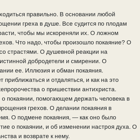
ходиться правильно. В основании любой
рощении греха в душе. Все судится по плодам
расти, чтобы мы искореняли их. О ложном
рехов. Что надо, чтобы произошло покаяние? О
со страстями. О душевной реакции на
 истинной добродетели и смирении. О
ании ее. Иллюзия и обман покаяния.
 приближаться и отдаляться, и как на это
епророчества о пришествии антихриста.
 о покаянии, помогающем держать человека в
рощения грехов. О делании покаяния в
емя. О подмене покаяния, — как оно было
тие о покаянии, и об изменении настроя духа. О
нства и возврате к нему.