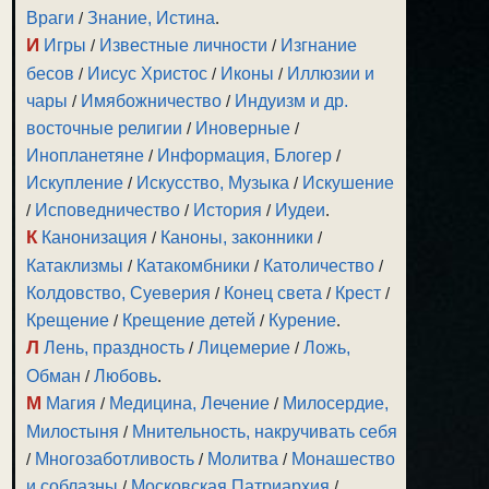
Враги
/
Знание, Истина
.
И
Игры
/
Известные личности
/
Изгнание
бесов
/
Иисус Христос
/
Иконы
/
Иллюзии и
чары
/
Имябожничество
/
Индуизм и др.
восточные религии
/
Иноверные
/
Инопланетяне
/
Информация, Блогер
/
Искупление
/
Искусство, Музыка
/
Искушение
/
Исповедничество
/
История
/
Иудеи
.
К
Канонизация
/
Каноны, законники
/
Катаклизмы
/
Катакомбники
/
Католичество
/
Колдовство, Суеверия
/
Конец света
/
Крест
/
Крещение
/
Крещение детей
/
Курение
.
Л
Лень, праздность
/
Лицемерие
/
Ложь,
Обман
/
Любовь
.
М
Магия
/
Медицина, Лечение
/
Милосердие,
Милостыня
/
Мнительность, накручивать себя
/
Многозаботливость
/
Молитва
/
Монашество
и соблазны
/
Московская Патриархия
/