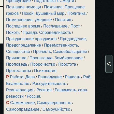
Чревоугодие
/
Подготовка к Смерти
/
Познание немощи
/
Покаяние, Прощение
грехов
/
Покой, Душевный мир
/
Политика
/
Поминовение, умершие
/
Понятия
/
Последнее время
/
Послушание
/
Пост
/
Похоть
/
Правда, Справедливость
/
Празднование праздников
/
Предведение,
Предопределение
/
Преемственность,
Священство
/
Прелесть, Самообольщение
/
Причастие
/
Пропаганда, Зомбирование
/
<
Проповедь
/
Пророчество
/
Простота
/
Протестанты
/
Психология
.
Р
Работа, Дела
/
Равнодушие
/
Радость
/
Рай,
Блаженство
/
Рассудительность
/
Реинкарнация
/
Религия
/
Решимость, сила
ревности
/
Россия
.
С
Самомнение, Самоуверенность
/
Самооправдание
/
Самоубийство
/