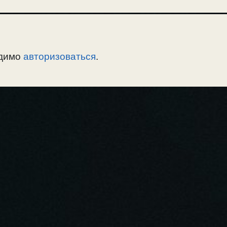
одимо
авторизоваться
.