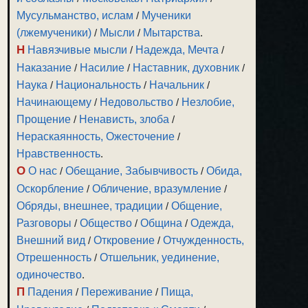
Мусульманство, ислам
/
Мученики
(лжемученики)
/
Мысли
/
Мытарства
.
Н
Навязчивые мысли
/
Надежда, Мечта
/
Наказание
/
Насилие
/
Наставник, духовник
/
Наука
/
Национальность
/
Начальник
/
Начинающему
/
Недовольство
/
Незлобие,
Прощение
/
Ненависть, злоба
/
Нераскаянность, Ожесточение
/
Нравственность
.
О
О нас
/
Обещание, Забывчивость
/
Обида,
Оскорбление
/
Обличение, вразумление
/
Обряды, внешнее, традиции
/
Общение,
Разговоры
/
Общество
/
Община
/
Одежда,
Внешний вид
/
Откровение
/
Отчужденность,
Отрешенность
/
Отшельник, уединение,
одиночество
.
П
Падения
/
Переживание
/
Пища,