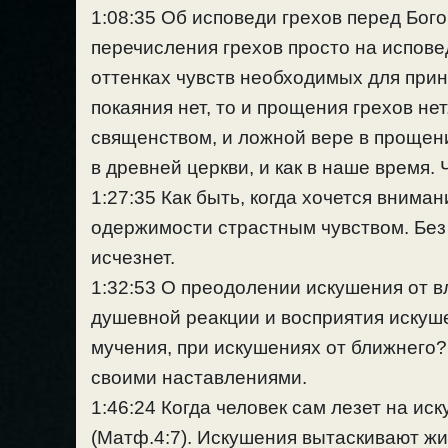
1:08:35 Об исповеди грехов перед Бого
перечисления грехов просто на испове
оттенках чувств необходимых для прин
покаяния нет, то и прощения грехов н
священством, и ложной вере в прощени
в древней церкви, и как в наше время.
1:27:35 Как быть, когда хочется внима
одержимости страстным чувством. Без 
исчезнет.
1:32:53 О преодолении искушения от 
душевной реакции и восприятия искуш
мучения, при искушениях от ближнего? 
своими наставлениями.
1:46:24 Когда человек сам лезет на ис
(Матф.4:7). Искушения вытаскивают жи