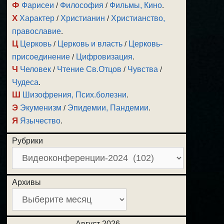
Ф
Фарисеи
/
Философия
/
Фильмы, Кино
.
Х
Характер
/
Христианин
/
Христианство,
православие
.
Ц
Церковь
/
Церковь и власть
/
Церковь-
присоединение
/
Цифровизация
.
Ч
Человек
/
Чтение Св.Отцов
/
Чувства
/
Чудеса
.
Ш
Шизофрения, Псих.болезни
.
Э
Экуменизм
/
Эпидемии, Пандемии
.
Я
Язычество
.
Рубрики
Архивы
Август 2026