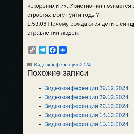
искоренили их. Христианин познается 
страстях могут уйти годы?
1:53:08 Почему рождаются дети с синд
отравлении людей.
C
T
F
О
o
e
a
т
Рубрики
Видеоконференции-2024
p
l
c
п
Похожие записи
y
e
e
р
L
g
b
а
Видеоконференция 28.12.2024
i
r
o
в
n
Видеоконференция 29.12.2024
a
o
и
k
m
k
т
Видеоконференция 22.12.2024
ь
Видеоконференция 14.12.2024
Видеоконференция 15.12.2024