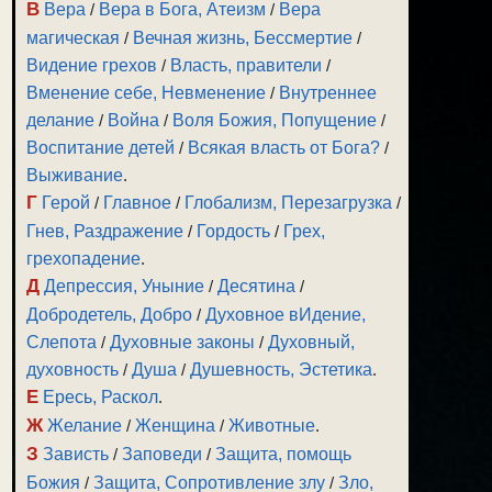
В
Вера
/
Вера в Бога, Атеизм
/
Вера
магическая
/
Вечная жизнь, Бессмертие
/
Видение грехов
/
Власть, правители
/
Вменение себе, Невменение
/
Внутреннее
делание
/
Война
/
Воля Божия, Попущение
/
Воспитание детей
/
Всякая власть от Бога?
/
Выживание
.
Г
Герой
/
Главное
/
Глобализм, Перезагрузка
/
Гнев, Раздражение
/
Гордость
/
Грех,
грехопадение
.
Д
Депрессия, Уныние
/
Десятина
/
Добродетель, Добро
/
Духовное вИдение,
Слепота
/
Духовные законы
/
Духовный,
духовность
/
Душа
/
Душевность, Эстетика
.
Е
Ересь, Раскол
.
Ж
Желание
/
Женщина
/
Животные
.
З
Зависть
/
Заповеди
/
Защита, помощь
Божия
/
Защита, Сопротивление злу
/
Зло,