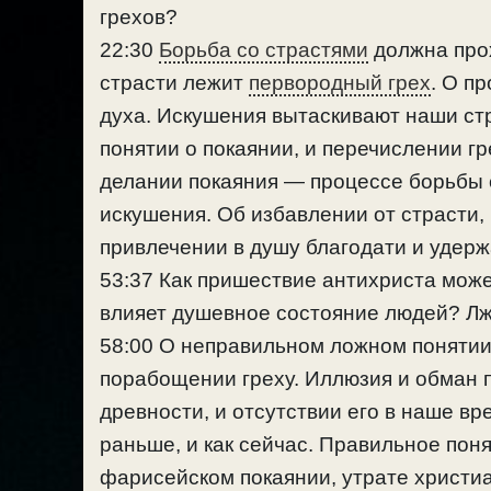
грехов?
22:30
Борьба со страстями
должна про
страсти лежит
первородный грех
. О п
духа. Искушения вытаскивают наши ст
понятии о покаянии, и перечислении г
делании покаяния — процессе борьбы 
искушения. Об избавлении от страсти,
привлечении в душу благодати и удерж
53:37 Как пришествие антихриста может
влияет душевное состояние людей? Лж
58:00 О неправильном ложном понятии
порабощении греху. Иллюзия и обман п
древности, и отсутствии его в наше вр
раньше, и как сейчас. Правильное поня
фарисейском покаянии, утрате христиа