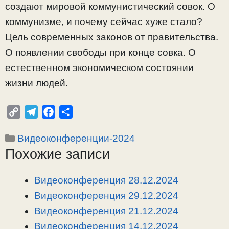
создают мировой коммунистический совок. О
коммунизме, и почему сейчас хуже стало?
Цель современных законов от правительства.
О появлении свободы при конце совка. О
естественном экономическом состоянии
жизни людей.
C
T
F
О
o
e
a
т
Рубрики
Видеоконференции-2024
p
l
c
п
Похожие записи
y
e
e
р
L
g
b
а
i
r
o
в
Видеоконференция 28.12.2024
n
a
o
и
Видеоконференция 29.12.2024
k
m
k
т
Видеоконференция 21.12.2024
ь
Видеоконференция 14.12.2024