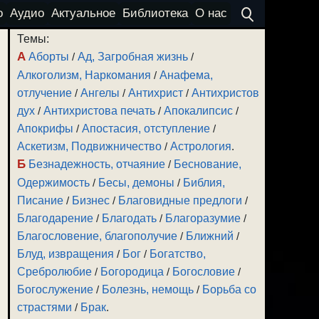
о
Аудио
Актуальное
Библиотека
О нас
Темы:
А
Аборты
/
Ад, Загробная жизнь
/
Алкоголизм, Наркомания
/
Анафема,
отлучение
/
Ангелы
/
Антихрист
/
Антихристов
дух
/
Антихристова печать
/
Апокалипсис
/
Апокрифы
/
Апостасия, отступление
/
Аскетизм, Подвижничество
/
Астрология
.
Б
Безнадежность, отчаяние
/
Беснование,
Одержимость
/
Бесы, демоны
/
Библия,
Писание
/
Бизнес
/
Благовидные предлоги
/
Благодарение
/
Благодать
/
Благоразумие
/
Благословение, благополучие
/
Ближний
/
Блуд, извращения
/
Бог
/
Богатство,
Сребролюбие
/
Богородица
/
Богословие
/
Богослужение
/
Болезнь, немощь
/
Борьба со
страстями
/
Брак
.