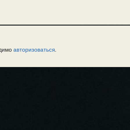
одимо
авторизоваться
.