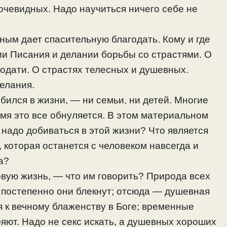
 очевидных. Надо научиться ничего себе не
нным дает спасительную благодать. Кому и где
ии Писания и делании борьбы со страстями. О
одати. О страстях телесных и душевных.
елания.
обился в жизни, — ни семьи, ни детей. Многие
емя это все обнуляется. В этом материальном
 надо добиваться в этой жизни? Что является
, которая останется с человеком навсегда и
а?
овую жизнь, — что им говорить? Природа всех
 постепенно они блекнут; отсюда — душевная
я к вечному блаженству в Боге; временные
яют. Надо не секс искать, а душевных хороших