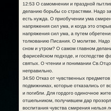
12:53 О самомнении и праздной пытли
деланию борьбы со страстями. Надо з
есть нужда. О приобучении ума смире
напряжения сил ума, и когда это откры
напряжения сил ума, а путем обретения
толкованию Писания. О молитве. Надо 
сном и утром? О самом главном делани
фарисейском подходе, и господстве фа
святых. О чтении и понимании Св.Отцо
неправильно.
34:50 Отказ от чувственных предметов 
подвижниках, которые отказались от вс
и погибли. Для гордого одиночное жит
отшельником, получившем дар прозорл
воспитания чувства смирения нельзя ле