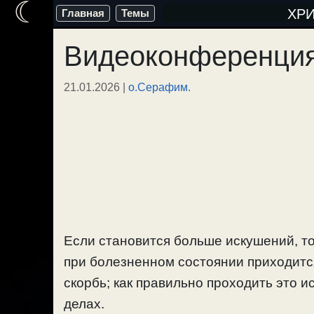
☾
Перейти
ХР
Главная
Темы
к
Видеоконференция 
содержимому
21.01.2026
|
о.Серафим.
Если становится больше искушений, то
при болезненном состоянии приходится
скорбь; как правильно проходить это и
делах.