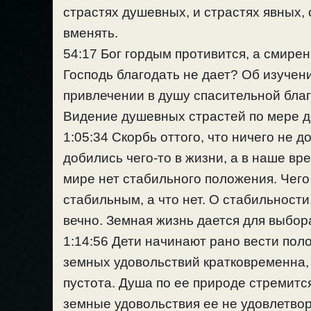
страстях душевных, и страстях явных,
вменять.
54:17 Бог гордым противится, а смире
Господь благодать не дает? Об изучен
привлечении в душу спасительной благ
Видение душевных страстей по мере д
1:05:34 Скорбь оттого, что ничего не д
добились чего-то в жизни, а в наше вр
мире нет стабильного положения. Чего
стабильным, а что нет. О стабильности
вечно. Земная жизнь дается для выбор
1:14:56 Дети начинают рано вести пол
земных удовольствий кратковременна,
пустота. Душа по ее природе стремитс
земные удовольствия ее не удовлетвор