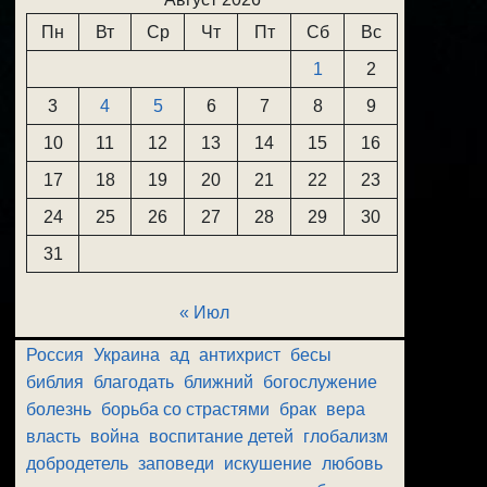
Пн
Вт
Ср
Чт
Пт
Сб
Вс
1
2
3
4
5
6
7
8
9
10
11
12
13
14
15
16
17
18
19
20
21
22
23
24
25
26
27
28
29
30
31
« Июл
Россия
Украина
ад
антихрист
бесы
библия
благодать
ближний
богослужение
болезнь
борьба со страстями
брак
вера
власть
война
воспитание детей
глобализм
добродетель
заповеди
искушение
любовь