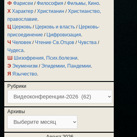
Ф
Фарисеи
/
Философия
/
Фильмы, Кино
.
Х
Характер
/
Христианин
/
Христианство,
православие
.
Ц
Церковь
/
Церковь и власть
/
Церковь-
присоединение
/
Цифровизация
.
Ч
Человек
/
Чтение Св.Отцов
/
Чувства
/
Чудеса
.
Ш
Шизофрения, Псих.болезни
.
Э
Экуменизм
/
Эпидемии, Пандемии
.
Я
Язычество
.
Рубрики
Архивы
Август 2026