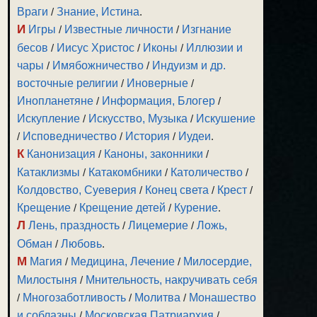
Враги
/
Знание, Истина
.
И
Игры
/
Известные личности
/
Изгнание
бесов
/
Иисус Христос
/
Иконы
/
Иллюзии и
чары
/
Имябожничество
/
Индуизм и др.
восточные религии
/
Иноверные
/
Инопланетяне
/
Информация, Блогер
/
Искупление
/
Искусство, Музыка
/
Искушение
/
Исповедничество
/
История
/
Иудеи
.
К
Канонизация
/
Каноны, законники
/
Катаклизмы
/
Катакомбники
/
Католичество
/
Колдовство, Суеверия
/
Конец света
/
Крест
/
Крещение
/
Крещение детей
/
Курение
.
Л
Лень, праздность
/
Лицемерие
/
Ложь,
Обман
/
Любовь
.
М
Магия
/
Медицина, Лечение
/
Милосердие,
Милостыня
/
Мнительность, накручивать себя
/
Многозаботливость
/
Молитва
/
Монашество
и соблазны
/
Московская Патриархия
/