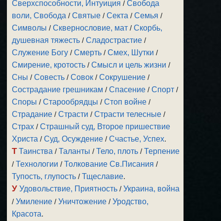
Сверхспособности, Интуиция
/
Свобода
воли, Свобода
/
Святые
/
Секта
/
Семья
/
Символы
/
Сквернословие, мат
/
Скорбь,
душевная тяжесть
/
Сладострастие
/
Служение Богу
/
Смерть
/
Смех, Шутки
/
Смирение, кротость
/
Смысл и цель жизни
/
Сны
/
Совесть
/
Совок
/
Сокрушение
/
Сострадание грешникам
/
Спасение
/
Спорт
/
Споры
/
Старообрядцы
/
Стоп войне
/
Страдание
/
Страсти
/
Страсти телесные
/
Страх
/
Страшный суд, Второе пришествие
Христа
/
Суд, Осуждение
/
Счастье, Успех
.
Т
Таинства
/
Таланты
/
Тело, плоть
/
Терпение
/
Технологии
/
Толкование Св.Писания
/
Тупость, глупость
/
Тщеславие
.
У
Удовольствие, Приятность
/
Украина, война
/
Умиление
/
Уничтожение
/
Уродство,
Красота
.