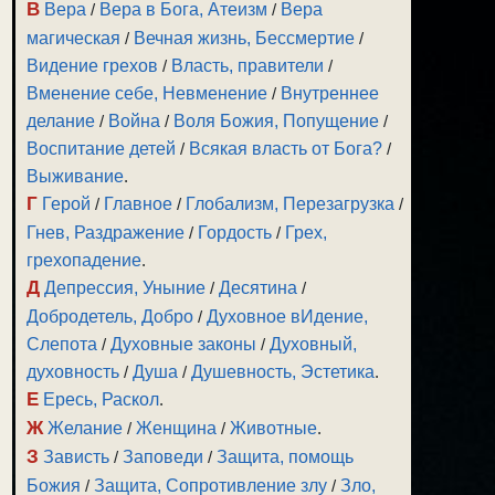
В
Вера
/
Вера в Бога, Атеизм
/
Вера
магическая
/
Вечная жизнь, Бессмертие
/
Видение грехов
/
Власть, правители
/
Вменение себе, Невменение
/
Внутреннее
делание
/
Война
/
Воля Божия, Попущение
/
Воспитание детей
/
Всякая власть от Бога?
/
Выживание
.
Г
Герой
/
Главное
/
Глобализм, Перезагрузка
/
Гнев, Раздражение
/
Гордость
/
Грех,
грехопадение
.
Д
Депрессия, Уныние
/
Десятина
/
Добродетель, Добро
/
Духовное вИдение,
Слепота
/
Духовные законы
/
Духовный,
духовность
/
Душа
/
Душевность, Эстетика
.
Е
Ересь, Раскол
.
Ж
Желание
/
Женщина
/
Животные
.
З
Зависть
/
Заповеди
/
Защита, помощь
Божия
/
Защита, Сопротивление злу
/
Зло,