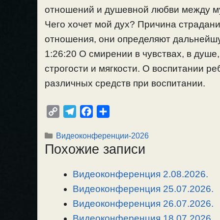
отношений и душевной любви между му
Чего хочет мой дух? Причина страдани
отношения, они определяют дальнейшу
1:26:20 О смирении в чувствах, в душе
строгости и мягкости. О воспитании ре
различных средств при воспитании.
C
T
F
О
o
e
a
т
Рубрики
Видеоконференции-2026
p
l
c
п
Похожие записи
y
e
e
р
L
g
b
а
Видеоконференция 2.08.2026.
i
r
o
в
n
Видеоконференция 25.07.2026.
a
o
и
k
m
k
т
Видеоконференция 26.07.2026.
ь
Видеоконференция 18.07.2026.