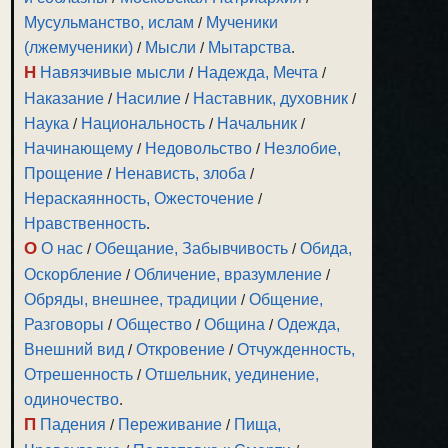
Мусульманство, ислам
/
Мученики
(лжемученики)
/
Мысли
/
Мытарства
.
Н
Навязчивые мысли
/
Надежда, Мечта
/
Наказание
/
Насилие
/
Наставник, духовник
/
Наука
/
Национальность
/
Начальник
/
Начинающему
/
Недовольство
/
Незлобие,
Прощение
/
Ненависть, злоба
/
Нераскаянность, Ожесточение
/
Нравственность
.
О
О нас
/
Обещание, Забывчивость
/
Обида,
Оскорбление
/
Обличение, вразумление
/
Обряды, внешнее, традиции
/
Общение,
Разговоры
/
Общество
/
Община
/
Одежда,
Внешний вид
/
Откровение
/
Отчужденность,
Отрешенность
/
Отшельник, уединение,
одиночество
.
П
Падения
/
Переживание
/
Пища,