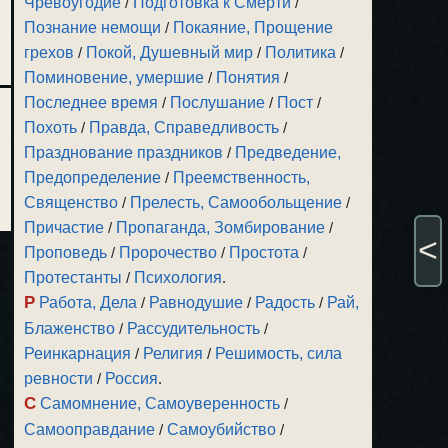
Чревоугодие
/
Подготовка к Смерти
/
Познание немощи
/
Покаяние, Прощение
грехов
/
Покой, Душевный мир
/
Политика
/
Поминовение, умершие
/
Понятия
/
Последнее время
/
Послушание
/
Пост
/
Похоть
/
Правда, Справедливость
/
Празднование праздников
/
Предведение,
Предопределение
/
Преемственность,
Священство
/
Прелесть, Самообольщение
/
Причастие
/
Пропаганда, Зомбирование
/
<
Проповедь
/
Пророчество
/
Простота
/
Протестанты
/
Психология
.
Р
Работа, Дела
/
Равнодушие
/
Радость
/
Рай,
Блаженство
/
Рассудительность
/
Реинкарнация
/
Религия
/
Решимость, сила
ревности
/
Россия
.
С
Самомнение, Самоуверенность
/
Самооправдание
/
Самоубийство
/