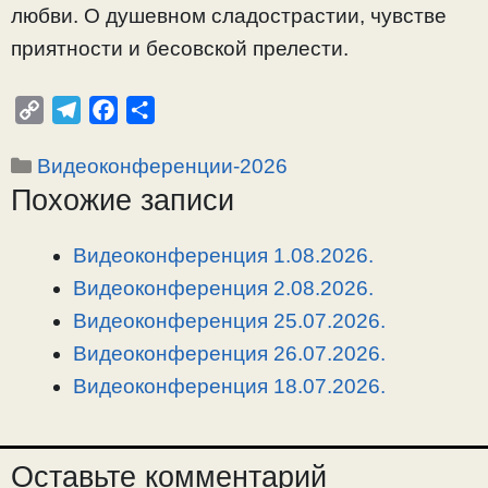
любви. О душевном сладострастии, чувстве
приятности и бесовской прелести.
C
T
F
О
o
e
a
т
Рубрики
Видеоконференции-2026
p
l
c
п
Похожие записи
y
e
e
р
L
g
b
а
i
r
o
в
Видеоконференция 1.08.2026.
n
a
o
и
Видеоконференция 2.08.2026.
k
m
k
т
Видеоконференция 25.07.2026.
ь
Видеоконференция 26.07.2026.
Видеоконференция 18.07.2026.
Оставьте комментарий