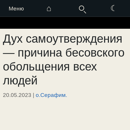
⌂
☾
Меню
Перейти
к
Дух самоутверждения
содержимому
— причина бесовского
обольщения всех
людей
20.05.2023
|
о.Серафим.