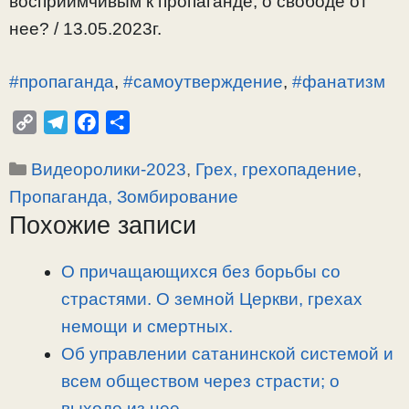
восприимчивым к пропаганде, о свободе от
нее? / 13.05.2023г.
#пропаганда
,
#самоутверждение
,
#фанатизм
C
T
F
О
o
e
a
т
Рубрики
Видеоролики-2023
,
Грех, грехопадение
,
p
l
c
п
y
e
e
р
Пропаганда, Зомбирование
L
g
b
а
Похожие записи
i
r
o
в
n
a
o
и
О причащающихся без борьбы со
k
m
k
т
страстями. О земной Церкви, грехах
ь
немощи и смертных.
Об управлении сатанинской системой и
всем обществом через страсти; о
выходе из нее.