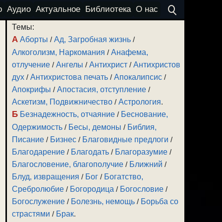
о
Аудио
Актуальное
Библиотека
О нас
Темы:
А
Аборты
/
Ад, Загробная жизнь
/
Алкоголизм, Наркомания
/
Анафема,
отлучение
/
Ангелы
/
Антихрист
/
Антихристов
дух
/
Антихристова печать
/
Апокалипсис
/
Апокрифы
/
Апостасия, отступление
/
Аскетизм, Подвижничество
/
Астрология
.
Б
Безнадежность, отчаяние
/
Беснование,
Одержимость
/
Бесы, демоны
/
Библия,
Писание
/
Бизнес
/
Благовидные предлоги
/
Благодарение
/
Благодать
/
Благоразумие
/
Благословение, благополучие
/
Ближний
/
Блуд, извращения
/
Бог
/
Богатство,
Сребролюбие
/
Богородица
/
Богословие
/
Богослужение
/
Болезнь, немощь
/
Борьба со
страстями
/
Брак
.