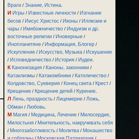
Враги
/
Знание, Истина
.
И
Игры
/
Известные личности
/
Изгнание
бесов
/
Иисус Христос
/
Иконы
/
Иллюзии и
чары
/
Имябожничество
/
Индуизм и др.
восточные религии
/
Иноверные
/
Инопланетяне
/
Информация, Блогер
/
Искупление
/
Искусство, Музыка
/
Искушение
/
Исповедничество
/
История
/
Иудеи
.
К
Канонизация
/
Каноны, законники
/
Катаклизмы
/
Катакомбники
/
Католичество
/
Колдовство, Суеверия
/
Конец света
/
Крест
/
Крещение
/
Крещение детей
/
Курение
.
Л
Лень, праздность
/
Лицемерие
/
Ложь,
Обман
/
Любовь
.
М
Магия
/
Медицина, Лечение
/
Милосердие,
Милостыня
/
Мнительность, накручивать себя
/
Многозаботливость
/
Молитва
/
Монашество
и соблазны
/
Московская Патриархия
/