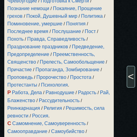
Чревоугодие
/
Подготовка к Смерти
/
Познание немощи
/
Покаяние, Прощение
грехов
/
Покой, Душевный мир
/
Политика
/
Поминовение, умершие
/
Понятия
/
Последнее время
/
Послушание
/
Пост
/
Похоть
/
Правда, Справедливость
/
Празднование праздников
/
Предведение,
Предопределение
/
Преемственность,
Священство
/
Прелесть, Самообольщение
/
Причастие
/
Пропаганда, Зомбирование
/
<
Проповедь
/
Пророчество
/
Простота
/
Протестанты
/
Психология
.
Р
Работа, Дела
/
Равнодушие
/
Радость
/
Рай,
Блаженство
/
Рассудительность
/
Реинкарнация
/
Религия
/
Решимость, сила
ревности
/
Россия
.
С
Самомнение, Самоуверенность
/
Самооправдание
/
Самоубийство
/