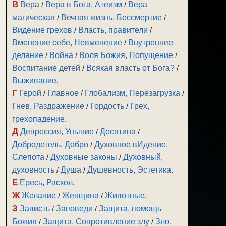
В
Вера
/
Вера в Бога, Атеизм
/
Вера
магическая
/
Вечная жизнь, Бессмертие
/
Видение грехов
/
Власть, правители
/
Вменение себе, Невменение
/
Внутреннее
делание
/
Война
/
Воля Божия, Попущение
/
Воспитание детей
/
Всякая власть от Бога?
/
Выживание
.
Г
Герой
/
Главное
/
Глобализм, Перезагрузка
/
Гнев, Раздражение
/
Гордость
/
Грех,
грехопадение
.
Д
Депрессия, Уныние
/
Десятина
/
Добродетель, Добро
/
Духовное вИдение,
Слепота
/
Духовные законы
/
Духовный,
духовность
/
Душа
/
Душевность, Эстетика
.
Е
Ересь, Раскол
.
Ж
Желание
/
Женщина
/
Животные
.
З
Зависть
/
Заповеди
/
Защита, помощь
Божия
/
Защита, Сопротивление злу
/
Зло,