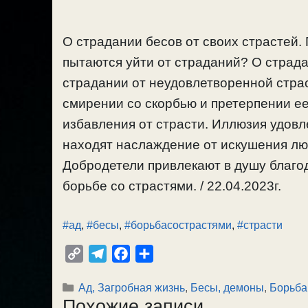
О страдании бесов от своих страстей.
пытаются уйти от страданий? О страда
страдании от неудовлетворенной страс
смирении со скорбью и претерпении ее
избавления от страсти. Иллюзия удовл
находят наслаждение от искушения люд
Добродетели привлекают в душу благод
борьбе со страстями. / 22.04.2023г.
#ад
,
#бесы
,
#борьбасострастями
,
#страсти
C
T
F
О
o
e
a
т
Рубрики
Ад, Загробная жизнь
,
Бесы, демоны
,
Борьба
p
l
c
п
Похожие записи
y
e
e
р