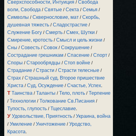
Сверхспособности, Интуиция
/
Свобода
воли, Свобода
/
Святые
/
Секта
/
Семья
/
Символы
/
Сквернословие, мат
/
Скорбь,
душевная тяжесть
/
Сладострастие
/
Служение Богу
/
Смерть
/
Смех, Шутки
/
Смирение, кротость
/
Смысл и цель жизни
/
Сны
/
Совесть
/
Совок
/
Сокрушение
/
Сострадание грешникам
/
Спасение
/
Спорт
/
Споры
/
Старообрядцы
/
Стоп войне
/
Страдание
/
Страсти
/
Страсти телесные
/
Страх
/
Страшный суд, Второе пришествие
Христа
/
Суд, Осуждение
/
Счастье, Успех
.
Т
Таинства
/
Таланты
/
Тело, плоть
/
Терпение
/
Технологии
/
Толкование Св.Писания
/
Тупость, глупость
/
Тщеславие
.
У
Удовольствие, Приятность
/
Украина, война
/
Умиление
/
Уничтожение
/
Уродство,
Красота
.