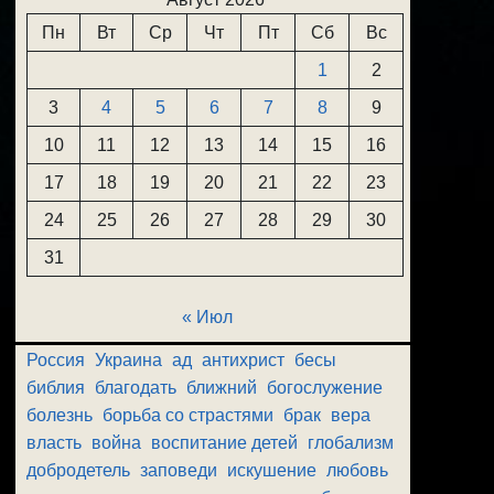
Пн
Вт
Ср
Чт
Пт
Сб
Вс
1
2
3
4
5
6
7
8
9
10
11
12
13
14
15
16
17
18
19
20
21
22
23
24
25
26
27
28
29
30
31
« Июл
Россия
Украина
ад
антихрист
бесы
библия
благодать
ближний
богослужение
болезнь
борьба со страстями
брак
вера
власть
война
воспитание детей
глобализм
добродетель
заповеди
искушение
любовь