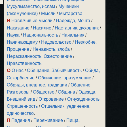
Мусульманство, ислам
/
Мученики
(лжемученики)
/
Мысли
/
Мытарства
.
Н
Навязчивые мысли
/
Надежда, Мечта
/
Наказание
/
Насилие
/
Наставник, духовник
/
Наука
/
Национальность
/
Начальник
/
Начинающему
/
Недовольство
/
Незлобие,
Прощение
/
Ненависть, злоба
/
Нераскаянность, Ожесточение
/
Нравственность
.
О
О нас
/
Обещание, Забывчивость
/
Обида,
Оскорбление
/
Обличение, вразумление
/
Обряды, внешнее, традиции
/
Общение,
Разговоры
/
Общество
/
Община
/
Одежда,
Внешний вид
/
Откровение
/
Отчужденность,
Отрешенность
/
Отшельник, уединение,
одиночество
.
П
Падения
/
Переживание
/
Пища,