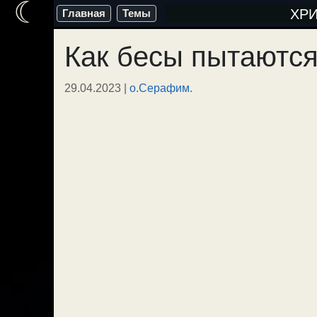
☾
Перейти
ХР
Главная
Темы
к
Как бесы пытаются
содержимому
29.04.2023
|
о.Серафим.