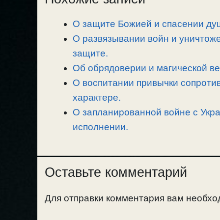
L
g
b
а
О защите Божией и спасении душ
i
r
o
в
n
О развязывании войн и уничтоже
a
o
и
k
m
k
т
защите.
ь
Об обрядоверии и магической ве
О воспитании привычки сопротив
характере.
О запланированной войне с Укра
исполнении.
Оставьте комментарий
Для отправки комментария вам необх