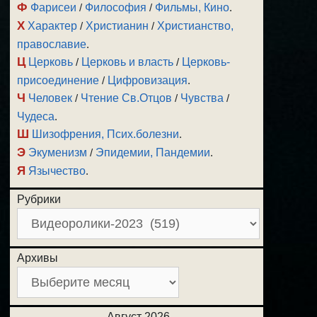
Ф
Фарисеи
/
Философия
/
Фильмы, Кино
.
Х
Характер
/
Христианин
/
Христианство,
православие
.
Ц
Церковь
/
Церковь и власть
/
Церковь-
присоединение
/
Цифровизация
.
Ч
Человек
/
Чтение Св.Отцов
/
Чувства
/
Чудеса
.
Ш
Шизофрения, Псих.болезни
.
Э
Экуменизм
/
Эпидемии, Пандемии
.
Я
Язычество
.
Рубрики
Архивы
Август 2026