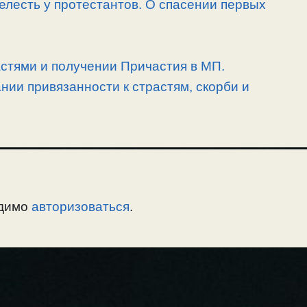
елесть у протестантов. О спасении первых
астями и получении Причастия в МП.
ии привязанности к страстям, скорби и
одимо
авторизоваться
.