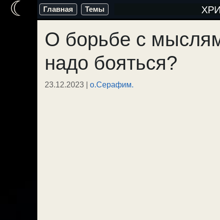
☾
Перейти
ХР
Главная
Темы
к
О борьбе с мыслям
содержимому
надо бояться?
23.12.2023
|
о.Серафим.