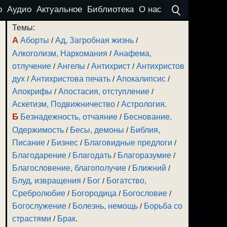
о
Аудио
Актуальное
Библиотека
О нас
Темы:
А
Аборты
/
Ад, Загробная жизнь
/
Алкоголизм, Наркомания
/
Анафема,
отлучение
/
Ангелы
/
Антихрист
/
Антихристов
дух
/
Антихристова печать
/
Апокалипсис
/
Апокрифы
/
Апостасия, отступление
/
Аскетизм, Подвижничество
/
Астрология
.
Б
Безнадежность, отчаяние
/
Беснование,
Одержимость
/
Бесы, демоны
/
Библия,
Писание
/
Бизнес
/
Благовидные предлоги
/
Благодарение
/
Благодать
/
Благоразумие
/
Благословение, благополучие
/
Ближний
/
Блуд, извращения
/
Бог
/
Богатство,
Сребролюбие
/
Богородица
/
Богословие
/
Богослужение
/
Болезнь, немощь
/
Борьба со
страстями
/
Брак
.