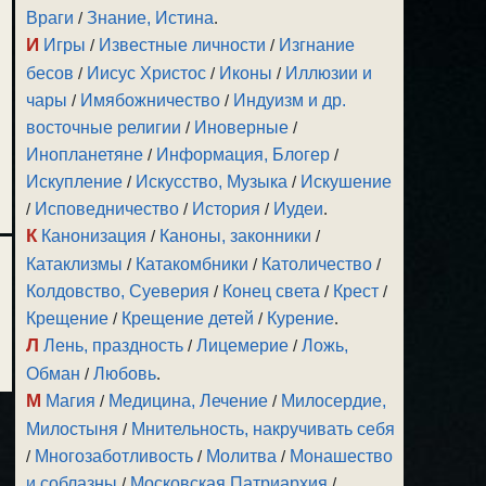
Враги
/
Знание, Истина
.
И
Игры
/
Известные личности
/
Изгнание
бесов
/
Иисус Христос
/
Иконы
/
Иллюзии и
чары
/
Имябожничество
/
Индуизм и др.
восточные религии
/
Иноверные
/
Инопланетяне
/
Информация, Блогер
/
Искупление
/
Искусство, Музыка
/
Искушение
/
Исповедничество
/
История
/
Иудеи
.
К
Канонизация
/
Каноны, законники
/
Катаклизмы
/
Катакомбники
/
Католичество
/
Колдовство, Суеверия
/
Конец света
/
Крест
/
Крещение
/
Крещение детей
/
Курение
.
Л
Лень, праздность
/
Лицемерие
/
Ложь,
Обман
/
Любовь
.
М
Магия
/
Медицина, Лечение
/
Милосердие,
Милостыня
/
Мнительность, накручивать себя
/
Многозаботливость
/
Молитва
/
Монашество
и соблазны
/
Московская Патриархия
/