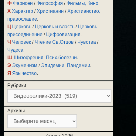
Ф
Фарисеи
/
Философия
/
Фильмы, Кино
.
Х
Характер
/
Христианин
/
Христианство,
православие
.
Ц
Церковь
/
Церковь и власть
/
Церковь-
присоединение
/
Цифровизация
.
Ч
Человек
/
Чтение Св.Отцов
/
Чувства
/
Чудеса
.
Ш
Шизофрения, Псих.болезни
.
Э
Экуменизм
/
Эпидемии, Пандемии
.
Я
Язычество
.
Рубрики
Архивы
Август 2026