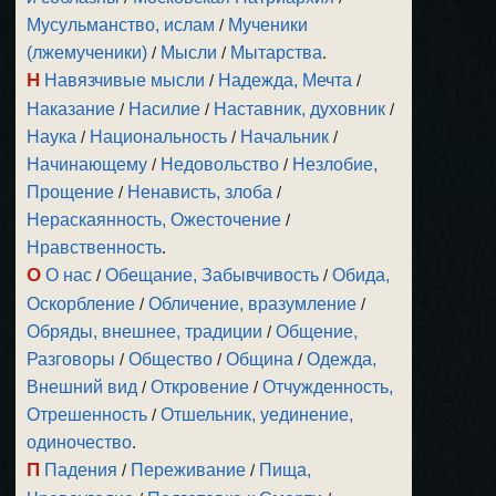
Мусульманство, ислам
/
Мученики
(лжемученики)
/
Мысли
/
Мытарства
.
Н
Навязчивые мысли
/
Надежда, Мечта
/
Наказание
/
Насилие
/
Наставник, духовник
/
Наука
/
Национальность
/
Начальник
/
Начинающему
/
Недовольство
/
Незлобие,
Прощение
/
Ненависть, злоба
/
Нераскаянность, Ожесточение
/
Нравственность
.
О
О нас
/
Обещание, Забывчивость
/
Обида,
Оскорбление
/
Обличение, вразумление
/
Обряды, внешнее, традиции
/
Общение,
Разговоры
/
Общество
/
Община
/
Одежда,
Внешний вид
/
Откровение
/
Отчужденность,
Отрешенность
/
Отшельник, уединение,
одиночество
.
П
Падения
/
Переживание
/
Пища,