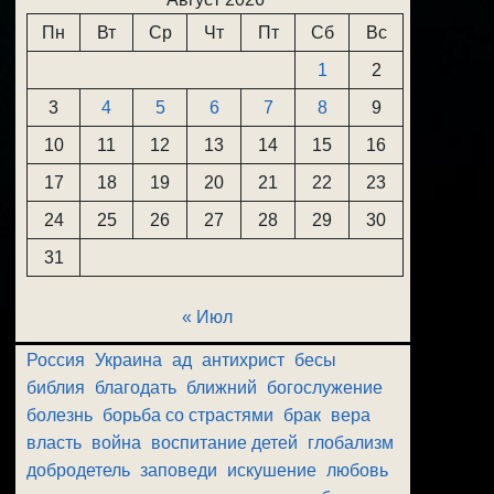
Пн
Вт
Ср
Чт
Пт
Сб
Вс
1
2
3
4
5
6
7
8
9
10
11
12
13
14
15
16
17
18
19
20
21
22
23
24
25
26
27
28
29
30
31
« Июл
Россия
Украина
ад
антихрист
бесы
библия
благодать
ближний
богослужение
болезнь
борьба со страстями
брак
вера
власть
война
воспитание детей
глобализм
добродетель
заповеди
искушение
любовь