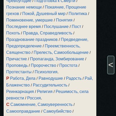
Чревоугодие
/
Подготовка к Смерти
/
Познание немощи
/
Покаяние, Прощение
грехов
/
Покой, Душевный мир
/
Политика
/
Поминовение, умершие
/
Понятия
/
Последнее время
/
Послушание
/
Пост
/
Похоть
/
Правда, Справедливость
/
Празднование праздников
/
Предведение,
Предопределение
/
Преемственность,
Священство
/
Прелесть, Самообольщение
/
Причастие
/
Пропаганда, Зомбирование
/
<
Проповедь
/
Пророчество
/
Простота
/
Протестанты
/
Психология
.
Р
Работа, Дела
/
Равнодушие
/
Радость
/
Рай,
Блаженство
/
Рассудительность
/
Реинкарнация
/
Религия
/
Решимость, сила
ревности
/
Россия
.
С
Самомнение, Самоуверенность
/
Самооправдание
/
Самоубийство
/