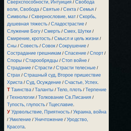
Сверхспособности, Интуиция
/
Свобода
воли, Свобода
/
Святые
/
Секта
/
Семья
/
Символы
/
Сквернословие, мат
/
Скорбь,
душевная тяжесть
/
Сладострастие
/
Служение Богу
/
Смерть
/
Смех, Шутки
/
Смирение, кротость
/
Смысл и цель жизни
/
Сны
/
Совесть
/
Совок
/
Сокрушение
/
Сострадание грешникам
/
Спасение
/
Спорт
/
Споры
/
Старообрядцы
/
Стоп войне
/
Страдание
/
Страсти
/
Страсти телесные
/
Страх
/
Страшный суд, Второе пришествие
Христа
/
Суд, Осуждение
/
Счастье, Успех
.
Т
Таинства
/
Таланты
/
Тело, плоть
/
Терпение
/
Технологии
/
Толкование Св.Писания
/
Тупость, глупость
/
Тщеславие
.
У
Удовольствие, Приятность
/
Украина, война
/
Умиление
/
Уничтожение
/
Уродство,
Красота
.