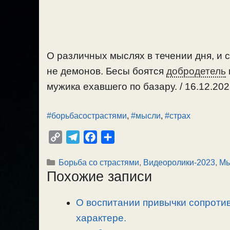
О различных мыслях в течении дня, и 
не демонов. Бесы боятся
добродетель
мужика ехавшего по базару. / 16.12.202
#борьбасострастями
,
#мысли
,
#страх
C
T
F
О
o
e
a
т
Рубрики
Борьба со страстями
,
Видеоролики-2023
,
Мы
p
l
c
п
Похожие записи
y
e
e
р
L
g
b
а
О воспитании привычки сопротив
i
r
o
в
n
характере.
a
o
и