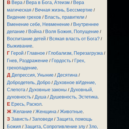
В
Вера
/
Вера в Бога, Атеизм
/
Вера
магическая
/
Вечная жизнь, Бессмертие
/
Видение грехов
/
Власть, правители
/
Вменение себе, Невменение
/
Внутреннее
делание
/
Война
/
Воля Божия, Попущение
/
Воспитание детей
/
Всякая власть от Бога?
/
Выживание
.
Г
Герой
/
Главное
/
Глобализм, Перезагрузка
/
Гнев, Раздражение
/
Гордость
/
Грех,
грехопадение
.
Д
Депрессия, Уныние
/
Десятина
/
Добродетель, Добро
/
Духовное вИдение,
Слепота
/
Духовные законы
/
Духовный,
духовность
/
Душа
/
Душевность, Эстетика
.
Е
Ересь, Раскол
.
Ж
Желание
/
Женщина
/
Животные
.
З
Зависть
/
Заповеди
/
Защита, помощь
Божия
/
Защита, Сопротивление злу
/
Зло,