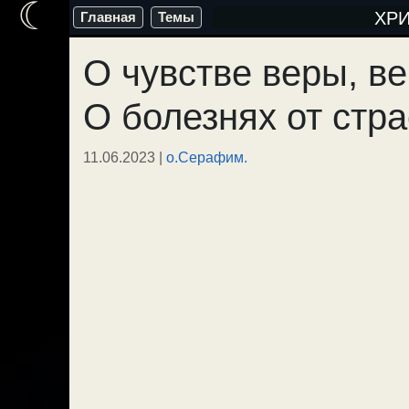
☾
Перейти
ХР
Главная
Темы
к
О чувстве веры, ве
содержимому
О болезнях от стр
11.06.2023
|
о.Серафим.