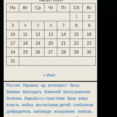
Пн
Вт
Ср
Чт
Пт
Сб
Вс
1
2
3
4
5
6
7
8
9
10
11
12
13
14
15
16
17
18
19
20
21
22
23
24
25
26
27
28
29
30
31
« Июл
Россия
Украина
ад
антихрист
бесы
библия
благодать
ближний
богослужение
болезнь
борьба со страстями
брак
вера
власть
война
воспитание детей
глобализм
добродетель
заповеди
искушение
любовь