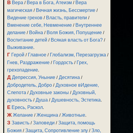
В
Вера
/
Вера в Бога, Атеизм
/
Вера
магическая
/
Вечная жизнь, Бессмертие
/
Видение грехов
/
Власть, правители
/
Вменение себе, Невменение
/
Внутреннее
делание
/
Война
/
Воля Божия, Попущение
/
Воспитание детей
/
Всякая власть от Бога?
/
Выживание
.
Г
Герой
/
Главное
/
Глобализм, Перезагрузка
/
Гнев, Раздражение
/
Гордость
/
Грех,
грехопадение
.
Д
Депрессия, Уныние
/
Десятина
/
Добродетель, Добро
/
Духовное вИдение,
Слепота
/
Духовные законы
/
Духовный,
духовность
/
Душа
/
Душевность, Эстетика
.
Е
Ересь, Раскол
.
Ж
Желание
/
Женщина
/
Животные
.
З
Зависть
/
Заповеди
/
Защита, помощь
Божия
/
Защита, Сопротивление злу
/
Зло,