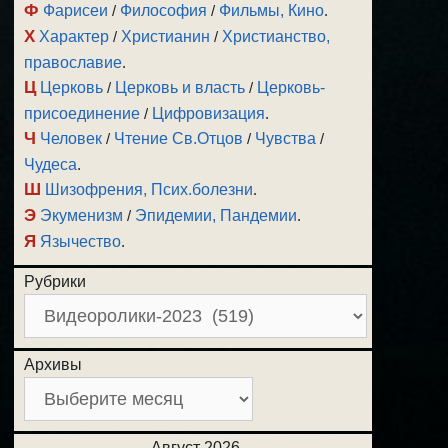
Ф
Фарисеи
/
Философия
/
Фильмы, Кино
.
Х
Характер
/
Христианин
/
Христианство,
православие
.
Ц
Церковь
/
Церковь и власть
/
Церковь-
присоединение
/
Цифровизация
.
Ч
Человек
/
Чтение Св.Отцов
/
Чувства
/
Чудеса
.
Ш
Шизофрения, Псих.болезни
.
Э
Экуменизм
/
Эпидемии, Пандемии
.
Я
Язычество
.
Рубрики
Архивы
Август 2026