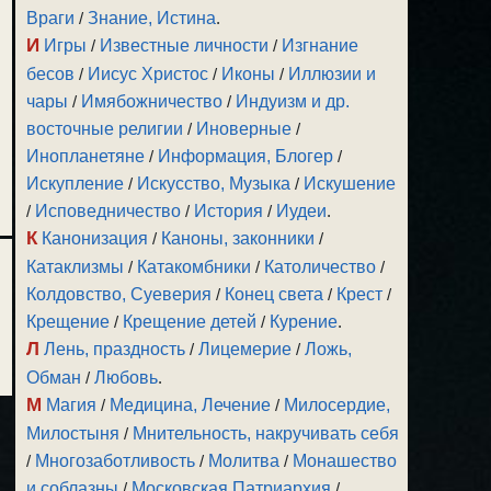
Враги
/
Знание, Истина
.
И
Игры
/
Известные личности
/
Изгнание
бесов
/
Иисус Христос
/
Иконы
/
Иллюзии и
чары
/
Имябожничество
/
Индуизм и др.
восточные религии
/
Иноверные
/
Инопланетяне
/
Информация, Блогер
/
Искупление
/
Искусство, Музыка
/
Искушение
/
Исповедничество
/
История
/
Иудеи
.
К
Канонизация
/
Каноны, законники
/
Катаклизмы
/
Катакомбники
/
Католичество
/
Колдовство, Суеверия
/
Конец света
/
Крест
/
Крещение
/
Крещение детей
/
Курение
.
Л
Лень, праздность
/
Лицемерие
/
Ложь,
Обман
/
Любовь
.
М
Магия
/
Медицина, Лечение
/
Милосердие,
Милостыня
/
Мнительность, накручивать себя
/
Многозаботливость
/
Молитва
/
Монашество
и соблазны
/
Московская Патриархия
/