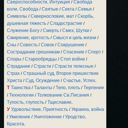
Сверхспособности, Интуиция
/
Свобода
воли, Свобода
/
Святые
/
Секта
/
Семья
/
Символы
/
Сквернословие, мат
/
Скорбь,
душевная тяжесть
/
Сладострастие
/
Служение Богу
/
Смерть
/
Смех, Шутки
/
Смирение, кротость
/
Смысл и цель жизни
/
Сны
/
Совесть
/
Совок
/
Сокрушение
/
Сострадание грешникам
/
Спасение
/
Спорт
/
Споры
/
Старообрядцы
/
Стоп войне
/
Страдание
/
Страсти
/
Страсти телесные
/
Страх
/
Страшный суд, Второе пришествие
Христа
/
Суд, Осуждение
/
Счастье, Успех
.
Т
Таинства
/
Таланты
/
Тело, плоть
/
Терпение
/
Технологии
/
Толкование Св.Писания
/
Тупость, глупость
/
Тщеславие
.
У
Удовольствие, Приятность
/
Украина, война
/
Умиление
/
Уничтожение
/
Уродство,
Красота
.