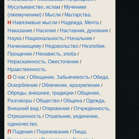
Мусульманство, ислам
/
Мученики
(лжемученики)
/
Мысли
/
Мытарства
.
Н
Навязчивые мысли
/
Надежда, Мечта
/
Наказание
/
Насилие
/
Наставник, духовник
/
Наука
/
Национальность
/
Начальник
/
Начинающему
/
Недовольство
/
Незлобие,
Прощение
/
Ненависть, злоба
/
Нераскаянность, Ожесточение
/
Нравственность
.
О
О нас
/
Обещание, Забывчивость
/
Обида,
Оскорбление
/
Обличение, вразумление
/
Обряды, внешнее, традиции
/
Общение,
Разговоры
/
Общество
/
Община
/
Одежда,
Внешний вид
/
Откровение
/
Отчужденность,
Отрешенность
/
Отшельник, уединение,
одиночество
.
П
Падения
/
Переживание
/
Пища,