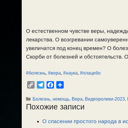
О естественном чувстве веры, надежды,
лекарства. О возгревании самоуверенн
увеличатся под конец времен? О болез
Скорби от болезней и обстоятельств. О 
#болезнь
,
#вера
,
#наука
,
#плацебо
C
T
F
О
o
e
a
т
Рубрики
Болезнь, немощь
,
Вера
,
Видеоролики-2023
,
p
l
c
п
Похожие записи
y
e
e
р
L
g
b
а
О спасении простого народа в ис
i
r
o
в