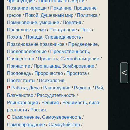
Чревоугодие
/
Подготовка к Смерти
/
Познание немощи
/
Покаяние, Прощение
грехов
/
Покой, Душевный мир
/
Политика
/
Поминовение, умершие
/
Понятия
/
Последнее время
/
Послушание
/
Пост
/
Похоть
/
Правда, Справедливость
/
Празднование праздников
/
Предведение,
Предопределение
/
Преемственность,
Священство
/
Прелесть, Самообольщение
/
Причастие
/
Пропаганда, Зомбирование
/
<
Проповедь
/
Пророчество
/
Простота
/
Протестанты
/
Психология
.
Р
Работа, Дела
/
Равнодушие
/
Радость
/
Рай,
Блаженство
/
Рассудительность
/
Реинкарнация
/
Религия
/
Решимость, сила
ревности
/
Россия
.
С
Самомнение, Самоуверенность
/
Самооправдание
/
Самоубийство
/