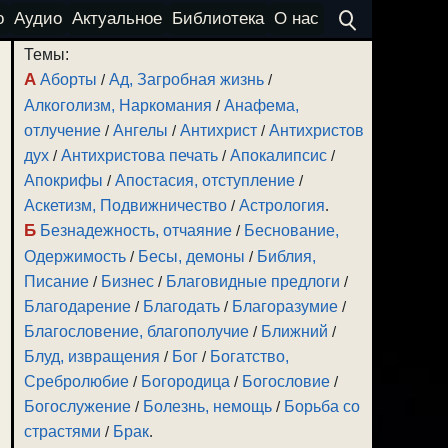
о
Аудио
Актуальное
Библиотека
О нас
Темы:
А
Аборты
/
Ад, Загробная жизнь
/
Алкоголизм, Наркомания
/
Анафема,
отлучение
/
Ангелы
/
Антихрист
/
Антихристов
дух
/
Антихристова печать
/
Апокалипсис
/
Апокрифы
/
Апостасия, отступление
/
Аскетизм, Подвижничество
/
Астрология
.
Б
Безнадежность, отчаяние
/
Беснование,
Одержимость
/
Бесы, демоны
/
Библия,
Писание
/
Бизнес
/
Благовидные предлоги
/
Благодарение
/
Благодать
/
Благоразумие
/
Благословение, благополучие
/
Ближний
/
Блуд, извращения
/
Бог
/
Богатство,
Сребролюбие
/
Богородица
/
Богословие
/
Богослужение
/
Болезнь, немощь
/
Борьба со
страстями
/
Брак
.