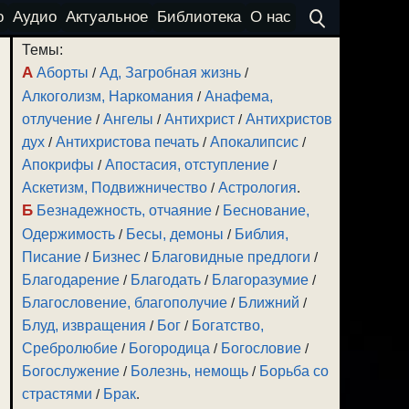
о
Аудио
Актуальное
Библиотека
О нас
Темы:
А
Аборты
/
Ад, Загробная жизнь
/
Алкоголизм, Наркомания
/
Анафема,
отлучение
/
Ангелы
/
Антихрист
/
Антихристов
дух
/
Антихристова печать
/
Апокалипсис
/
Апокрифы
/
Апостасия, отступление
/
Аскетизм, Подвижничество
/
Астрология
.
Б
Безнадежность, отчаяние
/
Беснование,
Одержимость
/
Бесы, демоны
/
Библия,
Писание
/
Бизнес
/
Благовидные предлоги
/
Благодарение
/
Благодать
/
Благоразумие
/
Благословение, благополучие
/
Ближний
/
Блуд, извращения
/
Бог
/
Богатство,
Сребролюбие
/
Богородица
/
Богословие
/
Богослужение
/
Болезнь, немощь
/
Борьба со
страстями
/
Брак
.