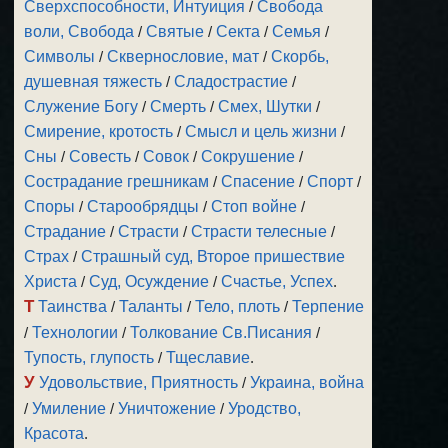
Сверхспособности, Интуиция
/
Свобода
воли, Свобода
/
Святые
/
Секта
/
Семья
/
Символы
/
Сквернословие, мат
/
Скорбь,
душевная тяжесть
/
Сладострастие
/
Служение Богу
/
Смерть
/
Смех, Шутки
/
Смирение, кротость
/
Смысл и цель жизни
/
Сны
/
Совесть
/
Совок
/
Сокрушение
/
Сострадание грешникам
/
Спасение
/
Спорт
/
Споры
/
Старообрядцы
/
Стоп войне
/
Страдание
/
Страсти
/
Страсти телесные
/
Страх
/
Страшный суд, Второе пришествие
Христа
/
Суд, Осуждение
/
Счастье, Успех
.
Т
Таинства
/
Таланты
/
Тело, плоть
/
Терпение
/
Технологии
/
Толкование Св.Писания
/
Тупость, глупость
/
Тщеславие
.
У
Удовольствие, Приятность
/
Украина, война
/
Умиление
/
Уничтожение
/
Уродство,
Красота
.