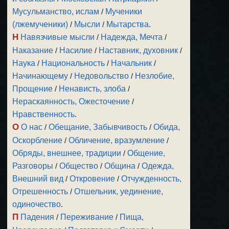
Мусульманство, ислам
/
Мученики
(лжемученики)
/
Мысли
/
Мытарства
.
Н
Навязчивые мысли
/
Надежда, Мечта
/
Наказание
/
Насилие
/
Наставник, духовник
/
Наука
/
Национальность
/
Начальник
/
Начинающему
/
Недовольство
/
Незлобие,
Прощение
/
Ненависть, злоба
/
Нераскаянность, Ожесточение
/
Нравственность
.
О
О нас
/
Обещание, Забывчивость
/
Обида,
Оскорбление
/
Обличение, вразумление
/
Обряды, внешнее, традиции
/
Общение,
Разговоры
/
Общество
/
Община
/
Одежда,
Внешний вид
/
Откровение
/
Отчужденность,
Отрешенность
/
Отшельник, уединение,
одиночество
.
П
Падения
/
Переживание
/
Пища,