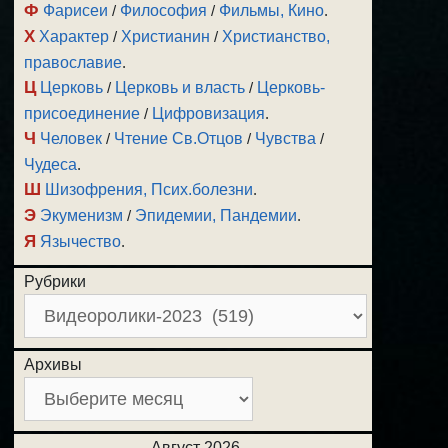
Ф
Фарисеи
/
Философия
/
Фильмы, Кино
.
Х
Характер
/
Христианин
/
Христианство,
православие
.
Ц
Церковь
/
Церковь и власть
/
Церковь-
присоединение
/
Цифровизация
.
Ч
Человек
/
Чтение Св.Отцов
/
Чувства
/
Чудеса
.
Ш
Шизофрения, Псих.болезни
.
Э
Экуменизм
/
Эпидемии, Пандемии
.
Я
Язычество
.
Рубрики
Архивы
Август 2026