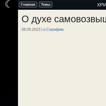
☾
Перейти
ХР
Главная
Темы
к
О духе самовозвы
содержимому
08.05.2023
|
о.Серафим.