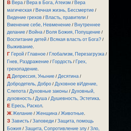
В
Вера
/
Вера в Бога, Атеизм
/
Вера
магическая
/
Вечная жизнь, Бессмертие
/
Видение грехов
/
Власть, правители
/
Вменение себе, Невменение
/
Внутреннее
делание
/
Война
/
Воля Божия, Попущение
/
Воспитание детей
/
Всякая власть от Бога?
/
Выживание
.
Г
Герой
/
Главное
/
Глобализм, Перезагрузка
/
Гнев, Раздражение
/
Гордость
/
Грех,
грехопадение
.
Д
Депрессия, Уныние
/
Десятина
/
Добродетель, Добро
/
Духовное вИдение,
Слепота
/
Духовные законы
/
Духовный,
духовность
/
Душа
/
Душевность, Эстетика
.
Е
Ересь, Раскол
.
Ж
Желание
/
Женщина
/
Животные
.
З
Зависть
/
Заповеди
/
Защита, помощь
Божия
/
Защита, Сопротивление злу
/
Зло,