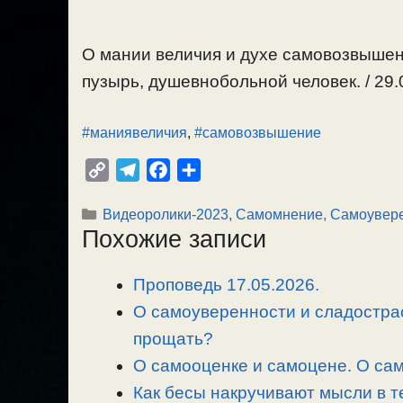
О мании величия и духе самовозвышен
пузырь, душевнобольной человек. / 29.
#маниявеличия
,
#самовозвышение
C
T
F
О
o
e
a
т
Рубрики
Видеоролики-2023
,
Самомнение, Самоувер
p
l
c
п
Похожие записи
y
e
e
р
L
g
b
а
Проповедь 17.05.2026.
i
r
o
в
n
О самоуверенности и сладостра
a
o
и
k
m
k
т
прощать?
ь
О самооценке и самоцене. О сам
Как бесы накручивают мысли в т