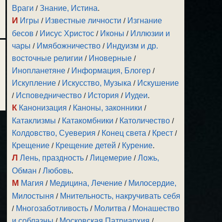
Враги
/
Знание, Истина
.
И
Игры
/
Известные личности
/
Изгнание
бесов
/
Иисус Христос
/
Иконы
/
Иллюзии и
чары
/
Имябожничество
/
Индуизм и др.
восточные религии
/
Иноверные
/
Инопланетяне
/
Информация, Блогер
/
Искупление
/
Искусство, Музыка
/
Искушение
/
Исповедничество
/
История
/
Иудеи
.
К
Канонизация
/
Каноны, законники
/
Катаклизмы
/
Катакомбники
/
Католичество
/
Колдовство, Суеверия
/
Конец света
/
Крест
/
Крещение
/
Крещение детей
/
Курение
.
Л
Лень, праздность
/
Лицемерие
/
Ложь,
Обман
/
Любовь
.
М
Магия
/
Медицина, Лечение
/
Милосердие,
Милостыня
/
Мнительность, накручивать себя
/
Многозаботливость
/
Молитва
/
Монашество
и соблазны
/
Московская Патриархия
/