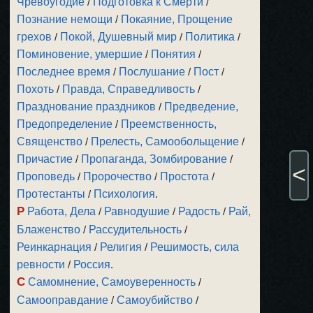
Чревоугодие
/
Подготовка к Смерти
/
Познание немощи
/
Покаяние, Прощение
грехов
/
Покой, Душевный мир
/
Политика
/
Поминовение, умершие
/
Понятия
/
Последнее время
/
Послушание
/
Пост
/
Похоть
/
Правда, Справедливость
/
Празднование праздников
/
Предведение,
Предопределение
/
Преемственность,
Священство
/
Прелесть, Самообольщение
/
Причастие
/
Пропаганда, Зомбирование
/
<
Проповедь
/
Пророчество
/
Простота
/
Протестанты
/
Психология
.
Р
Работа, Дела
/
Равнодушие
/
Радость
/
Рай,
Блаженство
/
Рассудительность
/
Реинкарнация
/
Религия
/
Решимость, сила
ревности
/
Россия
.
С
Самомнение, Самоуверенность
/
Самооправдание
/
Самоубийство
/