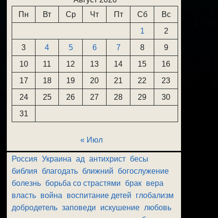
Пн
Вт
Ср
Чт
Пт
Сб
Вс
1
2
3
4
5
6
7
8
9
10
11
12
13
14
15
16
17
18
19
20
21
22
23
24
25
26
27
28
29
30
31
« Июл
Россия
Украина
ад
антихрист
бесы
библия
благодать
ближний
богослужение
болезнь
борьба со страстями
брак
вера
власть
война
воспитание детей
глобализм
добродетель
заповеди
искушение
любовь