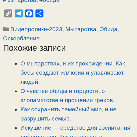
C
T
F
О
o
e
a
т
Рубрики
Видеоролики-2023
,
Мытарства
,
Обида,
p
l
c
п
y
e
e
р
Оскорбление
L
g
b
а
Похожие записи
i
r
o
в
n
a
o
и
О мытарствах, и их прохождении. Как
k
m
k
т
бесы создают иллюзии и улавливают
ь
людей.
О чувстве обиды и гордости, о
злопамятстве и прощении грехов.
Как сохранить семейный мир, и не
разрушить семью.
Искушение — средство для воспитания
добродетели. Как не ощущать