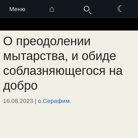
⌂
☾
Меню
Перейти
к
О преодолении
содержимому
мытарства, и обиде
соблазняющегося на
добро
16.08.2023
|
о.Серафим.