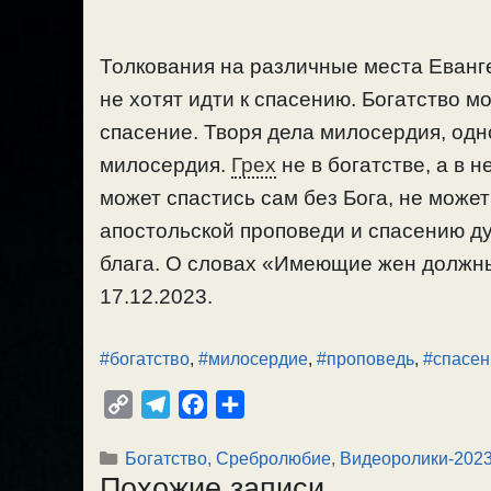
Толкования на различные места Еванге
не хотят идти к спасению. Богатство мо
спасение. Творя дела милосердия, одн
милосердия.
Грех
не в богатстве, а в 
может спастись сам без Бога, не может
апостольской проповеди и спасению д
блага. О словах «Имеющие жен должны 
17.12.2023.
#богатство
,
#милосердие
,
#проповедь
,
#спасен
C
T
F
О
o
e
a
т
Рубрики
Богатство, Сребролюбие
,
Видеоролики-202
p
l
c
п
Похожие записи
y
e
e
р