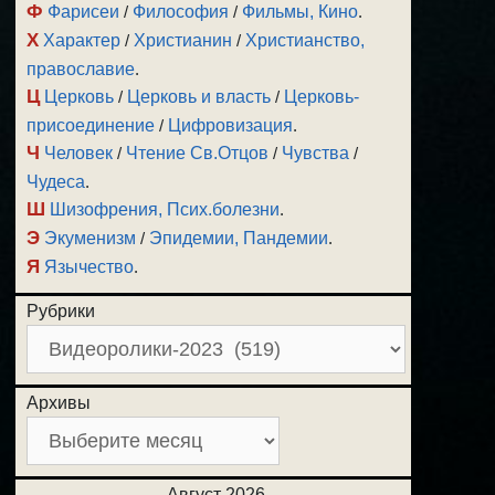
Ф
Фарисеи
/
Философия
/
Фильмы, Кино
.
Х
Характер
/
Христианин
/
Христианство,
православие
.
Ц
Церковь
/
Церковь и власть
/
Церковь-
присоединение
/
Цифровизация
.
Ч
Человек
/
Чтение Св.Отцов
/
Чувства
/
Чудеса
.
Ш
Шизофрения, Псих.болезни
.
Э
Экуменизм
/
Эпидемии, Пандемии
.
Я
Язычество
.
Рубрики
Архивы
Август 2026