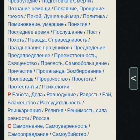
Чревоугодие
/
Подготовка к Смерти
/
Познание немощи
/
Покаяние, Прощение
грехов
/
Покой, Душевный мир
/
Политика
/
Поминовение, умершие
/
Понятия
/
Последнее время
/
Послушание
/
Пост
/
Похоть
/
Правда, Справедливость
/
Празднование праздников
/
Предведение,
Предопределение
/
Преемственность,
Священство
/
Прелесть, Самообольщение
/
Причастие
/
Пропаганда, Зомбирование
/
<
Проповедь
/
Пророчество
/
Простота
/
Протестанты
/
Психология
.
Р
Работа, Дела
/
Равнодушие
/
Радость
/
Рай,
Блаженство
/
Рассудительность
/
Реинкарнация
/
Религия
/
Решимость, сила
ревности
/
Россия
.
С
Самомнение, Самоуверенность
/
Самооправдание
/
Самоубийство
/