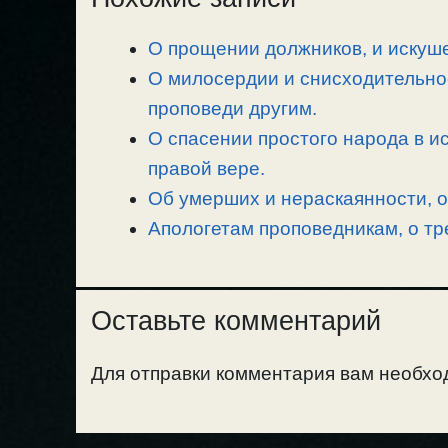
L
g
b
а
О прощении должников, и искуше
i
r
o
в
n
О милосердии и снисходительно
a
o
и
k
m
k
т
проповеди другим.
ь
О спасении простого народа в ис
правой вере.
Об умерших и нераскаянности, 
Апологетам проповедникам, о тр
Оставьте комментарий
Для отправки комментария вам необх