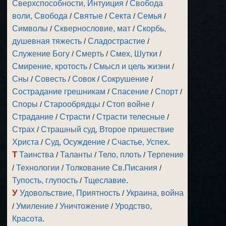
Сверхспособности, Интуиция
/
Свобода
воли, Свобода
/
Святые
/
Секта
/
Семья
/
Символы
/
Сквернословие, мат
/
Скорбь,
душевная тяжесть
/
Сладострастие
/
Служение Богу
/
Смерть
/
Смех, Шутки
/
Смирение, кротость
/
Смысл и цель жизни
/
Сны
/
Совесть
/
Совок
/
Сокрушение
/
Сострадание грешникам
/
Спасение
/
Спорт
/
Споры
/
Старообрядцы
/
Стоп войне
/
Страдание
/
Страсти
/
Страсти телесные
/
Страх
/
Страшный суд, Второе пришествие
Христа
/
Суд, Осуждение
/
Счастье, Успех
.
Т
Таинства
/
Таланты
/
Тело, плоть
/
Терпение
/
Технологии
/
Толкование Св.Писания
/
Тупость, глупость
/
Тщеславие
.
У
Удовольствие, Приятность
/
Украина, война
/
Умиление
/
Уничтожение
/
Уродство,
Красота
.