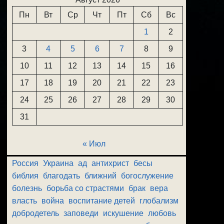
Пн
Вт
Ср
Чт
Пт
Сб
Вс
1
2
3
4
5
6
7
8
9
10
11
12
13
14
15
16
17
18
19
20
21
22
23
24
25
26
27
28
29
30
31
« Июл
Россия
Украина
ад
антихрист
бесы
библия
благодать
ближний
богослужение
болезнь
борьба со страстями
брак
вера
власть
война
воспитание детей
глобализм
добродетель
заповеди
искушение
любовь