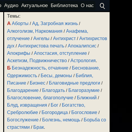
о
Аудио
Актуальное
Библиотека
О нас
Темы:
А
Аборты
/
Ад, Загробная жизнь
/
Алкоголизм, Наркомания
/
Анафема,
отлучение
/
Ангелы
/
Антихрист
/
Антихристов
дух
/
Антихристова печать
/
Апокалипсис
/
Апокрифы
/
Апостасия, отступление
/
Аскетизм, Подвижничество
/
Астрология
.
Б
Безнадежность, отчаяние
/
Беснование,
Одержимость
/
Бесы, демоны
/
Библия,
Писание
/
Бизнес
/
Благовидные предлоги
/
Благодарение
/
Благодать
/
Благоразумие
/
Благословение, благополучие
/
Ближний
/
Блуд, извращения
/
Бог
/
Богатство,
Сребролюбие
/
Богородица
/
Богословие
/
Богослужение
/
Болезнь, немощь
/
Борьба со
страстями
/
Брак
.