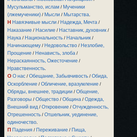
Мусульманство, ислам
/
Мученики
(лжемученики)
/
Мысли
/
Мытарства
.
Н
Навязчивые мысли
/
Надежда, Мечта
/
Наказание
/
Насилие
/
Наставник, духовник
/
Наука
/
Национальность
/
Начальник
/
Начинающему
/
Недовольство
/
Незлобие,
Прощение
/
Ненависть, злоба
/
Нераскаянность, Ожесточение
/
Нравственность
.
О
О нас
/
Обещание, Забывчивость
/
Обида,
Оскорбление
/
Обличение, вразумление
/
Обряды, внешнее, традиции
/
Общение,
Разговоры
/
Общество
/
Община
/
Одежда,
Внешний вид
/
Откровение
/
Отчужденность,
Отрешенность
/
Отшельник, уединение,
одиночество
.
П
Падения
/
Переживание
/
Пища,