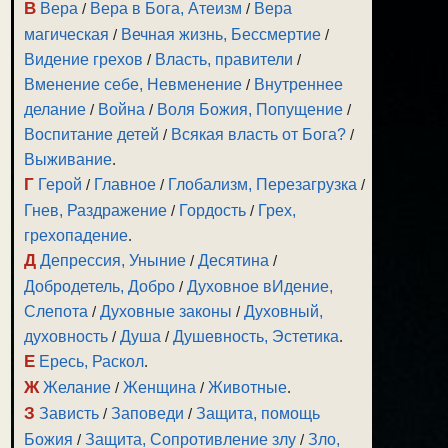
В
Вера
/
Вера в Бога, Атеизм
/
Вера
магическая
/
Вечная жизнь, Бессмертие
/
Видение грехов
/
Власть, правители
/
Вменение себе, Невменение
/
Внутреннее
делание
/
Война
/
Воля Божия, Попущение
/
Воспитание детей
/
Всякая власть от Бога?
/
Выживание
.
Г
Герой
/
Главное
/
Глобализм, Перезагрузка
/
Гнев, Раздражение
/
Гордость
/
Грех,
грехопадение
.
Д
Депрессия, Уныние
/
Десятина
/
Добродетель, Добро
/
Духовное вИдение,
Слепота
/
Духовные законы
/
Духовный,
духовность
/
Душа
/
Душевность, Эстетика
.
Е
Ересь, Раскол
.
Ж
Желание
/
Женщина
/
Животные
.
З
Зависть
/
Заповеди
/
Защита, помощь
Божия
/
Защита, Сопротивление злу
/
Зло,