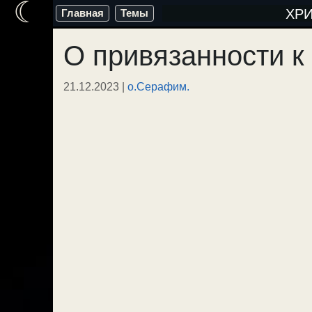
☾
Перейти
ХР
Главная
Темы
к
О привязанности к
содержимому
21.12.2023
|
о.Серафим.