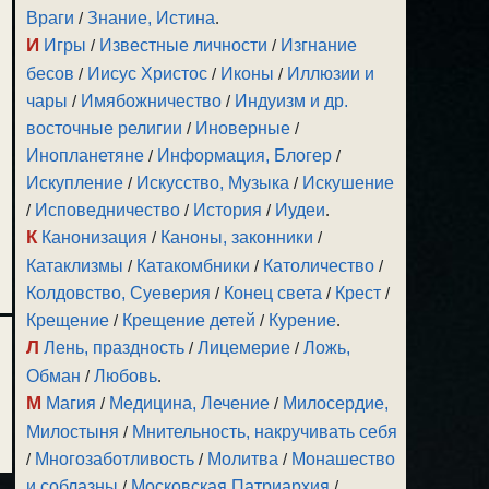
Враги
/
Знание, Истина
.
И
Игры
/
Известные личности
/
Изгнание
бесов
/
Иисус Христос
/
Иконы
/
Иллюзии и
чары
/
Имябожничество
/
Индуизм и др.
восточные религии
/
Иноверные
/
Инопланетяне
/
Информация, Блогер
/
Искупление
/
Искусство, Музыка
/
Искушение
/
Исповедничество
/
История
/
Иудеи
.
К
Канонизация
/
Каноны, законники
/
Катаклизмы
/
Катакомбники
/
Католичество
/
Колдовство, Суеверия
/
Конец света
/
Крест
/
Крещение
/
Крещение детей
/
Курение
.
Л
Лень, праздность
/
Лицемерие
/
Ложь,
Обман
/
Любовь
.
М
Магия
/
Медицина, Лечение
/
Милосердие,
Милостыня
/
Мнительность, накручивать себя
/
Многозаботливость
/
Молитва
/
Монашество
и соблазны
/
Московская Патриархия
/