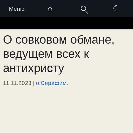
⌂
☾
Меню
Перейти
к
О совковом обмане,
содержимому
ведущем всех к
антихристу
11.11.2023
|
о.Серафим.