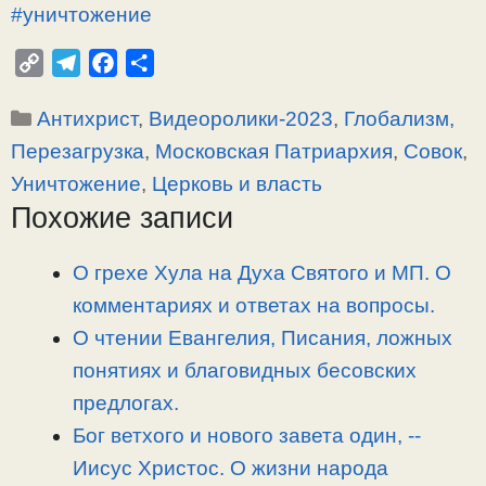
#уничтожение
C
T
F
О
o
e
a
т
Рубрики
Антихрист
,
Видеоролики-2023
,
Глобализм,
p
l
c
п
y
e
e
р
Перезагрузка
,
Московская Патриархия
,
Совок
,
L
g
b
а
Уничтожение
,
Церковь и власть
i
r
o
в
Похожие записи
n
a
o
и
k
m
k
т
О грехе Хула на Духа Святого и МП. О
ь
комментариях и ответах на вопросы.
О чтении Евангелия, Писания, ложных
понятиях и благовидных бесовских
предлогах.
Бог ветхого и нового завета один, -­
Иисус Христос. О жизни народа