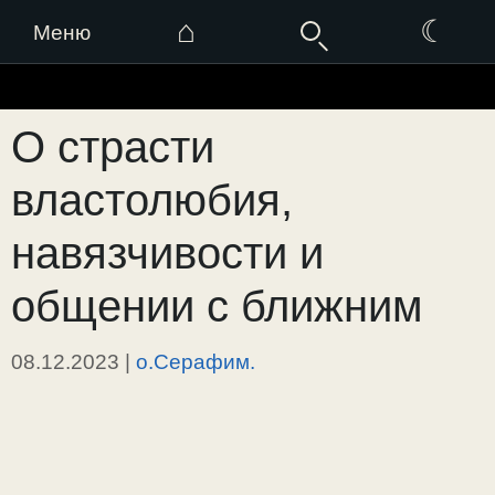
⌂
☾
Меню
Перейти
к
О страсти
содержимому
властолюбия,
навязчивости и
общении с ближним
08.12.2023
|
о.Серафим.