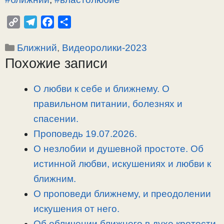
C
T
F
О
o
e
a
т
Рубрики
Ближний
,
Видеоролики-2023
p
l
c
п
Похожие записи
y
e
e
р
L
g
b
а
i
r
o
в
О любви к себе и ближнему. О
n
a
o
и
правильном питании, болезнях и
k
m
k
т
спасении.
ь
Проповедь 19.07.2026.
О незлобии и душевной простоте. Об
истинной любви, искушениях и любви к
ближним.
О проповеди ближнему, и преодолении
искушения от него.
Об обличении ближнего в духе кротости