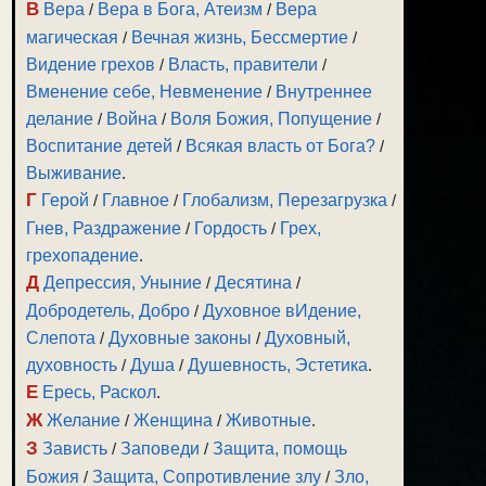
В
Вера
/
Вера в Бога, Атеизм
/
Вера
магическая
/
Вечная жизнь, Бессмертие
/
Видение грехов
/
Власть, правители
/
Вменение себе, Невменение
/
Внутреннее
делание
/
Война
/
Воля Божия, Попущение
/
Воспитание детей
/
Всякая власть от Бога?
/
Выживание
.
Г
Герой
/
Главное
/
Глобализм, Перезагрузка
/
Гнев, Раздражение
/
Гордость
/
Грех,
грехопадение
.
Д
Депрессия, Уныние
/
Десятина
/
Добродетель, Добро
/
Духовное вИдение,
Слепота
/
Духовные законы
/
Духовный,
духовность
/
Душа
/
Душевность, Эстетика
.
Е
Ересь, Раскол
.
Ж
Желание
/
Женщина
/
Животные
.
З
Зависть
/
Заповеди
/
Защита, помощь
Божия
/
Защита, Сопротивление злу
/
Зло,