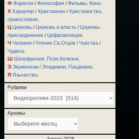
Ф
Фарисеи
/
Философия
/
Фильмы, Кино
.
Х
Характер
/
Христианин
/
Христианство,
православие
.
Ц
Церковь
/
Церковь и власть
/
Церковь-
присоединение
/
Цифровизация
.
Ч
Человек
/
Чтение Св.Отцов
/
Чувства
/
Чудеса
.
Ш
Шизофрения, Псих.болезни
.
Э
Экуменизм
/
Эпидемии, Пандемии
.
Я
Язычество
.
Рубрики
Архивы
Август 2026