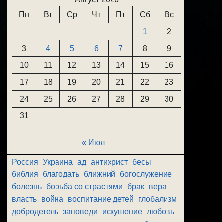
Пн
Вт
Ср
Чт
Пт
Сб
Вс
1
2
3
4
5
6
7
8
9
10
11
12
13
14
15
16
17
18
19
20
21
22
23
24
25
26
27
28
29
30
31
« Июл
Россия
Украина
ад
антихрист
бесы
библия
благодать
ближний
богослужение
болезнь
борьба со страстями
брак
вера
власть
война
воспитание детей
глобализм
добродетель
заповеди
искушение
любовь