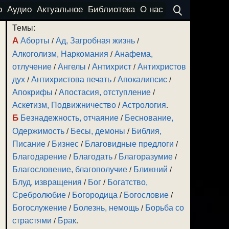
о
Аудио
Актуальное
Библиотека
О нас
Темы:
А
Аборты
/
Ад, Загробная жизнь
/
Алкоголизм, Наркомания
/
Анафема,
отлучение
/
Ангелы
/
Антихрист
/
Антихристов
дух
/
Антихристова печать
/
Апокалипсис
/
Апокрифы
/
Апостасия, отступление
/
Аскетизм, Подвижничество
/
Астрология
.
Б
Безнадежность, отчаяние
/
Беснование,
Одержимость
/
Бесы, демоны
/
Библия,
Писание
/
Бизнес
/
Благовидные предлоги
/
Благодарение
/
Благодать
/
Благоразумие
/
Благословение, благополучие
/
Ближний
/
Блуд, извращения
/
Бог
/
Богатство,
Сребролюбие
/
Богородица
/
Богословие
/
Богослужение
/
Болезнь, немощь
/
Борьба со
страстями
/
Брак
.