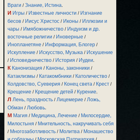
Враги
/
Знание, Истина
.
И
Игры
/
Известные личности
/
Изгнание
бесов
/
Иисус Христос
/
Иконы
/
Иллюзии и
чары
/
Имябожничество
/
Индуизм и др.
восточные религии
/
Иноверные
/
Инопланетяне
/
Информация, Блогер
/
Искупление
/
Искусство, Музыка
/
Искушение
/
Исповедничество
/
История
/
Иудеи
.
К
Канонизация
/
Каноны, законники
/
Катаклизмы
/
Катакомбники
/
Католичество
/
Колдовство, Суеверия
/
Конец света
/
Крест
/
Крещение
/
Крещение детей
/
Курение
.
Л
Лень, праздность
/
Лицемерие
/
Ложь,
Обман
/
Любовь
.
М
Магия
/
Медицина, Лечение
/
Милосердие,
Милостыня
/
Мнительность, накручивать себя
/
Многозаботливость
/
Молитва
/
Монашество
и соблазны
/
Московская Патриархия
/