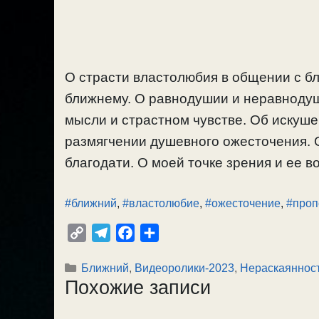
О страсти властолюбия в общении с бл
ближнему. О равнодушии и неравнодуш
мысли и страстном чувстве. Об искуше
размягчении душевного ожесточения. О
благодати. О моей точке зрения и ее во
#ближний
,
#властолюбие
,
#ожесточение
,
#проп
C
T
F
О
o
e
a
т
Рубрики
Ближний
,
Видеоролики-2023
,
Нераскаянност
p
l
c
п
Похожие записи
y
e
e
р
L
g
b
а