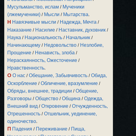
Мусульманство, ислам
/
Мученики
(лжемученики)
/
Мысли
/
Мытарства
.
Н
Навязчивые мысли
/
Надежда, Мечта
/
Наказание
/
Насилие
/
Наставник, духовник
/
Наука
/
Национальность
/
Начальник
/
Начинающему
/
Недовольство
/
Незлобие,
Прощение
/
Ненависть, злоба
/
Нераскаянность, Ожесточение
/
Нравственность
.
О
О нас
/
Обещание, Забывчивость
/
Обида,
Оскорбление
/
Обличение, вразумление
/
Обряды, внешнее, традиции
/
Общение,
Разговоры
/
Общество
/
Община
/
Одежда,
Внешний вид
/
Откровение
/
Отчужденность,
Отрешенность
/
Отшельник, уединение,
одиночество
.
П
Падения
/
Переживание
/
Пища,