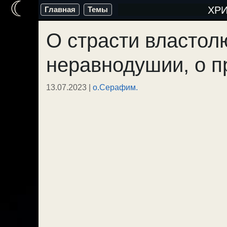
☾
Перейти
ХР
Главная
Темы
к
О страсти властол
содержимому
неравнодушии, о п
13.07.2023
|
о.Серафим.