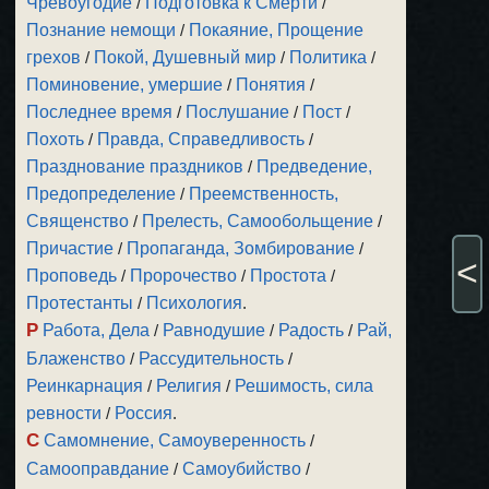
Чревоугодие
/
Подготовка к Смерти
/
Познание немощи
/
Покаяние, Прощение
грехов
/
Покой, Душевный мир
/
Политика
/
Поминовение, умершие
/
Понятия
/
Последнее время
/
Послушание
/
Пост
/
Похоть
/
Правда, Справедливость
/
Празднование праздников
/
Предведение,
Предопределение
/
Преемственность,
Священство
/
Прелесть, Самообольщение
/
Причастие
/
Пропаганда, Зомбирование
/
<
Проповедь
/
Пророчество
/
Простота
/
Протестанты
/
Психология
.
Р
Работа, Дела
/
Равнодушие
/
Радость
/
Рай,
Блаженство
/
Рассудительность
/
Реинкарнация
/
Религия
/
Решимость, сила
ревности
/
Россия
.
С
Самомнение, Самоуверенность
/
Самооправдание
/
Самоубийство
/