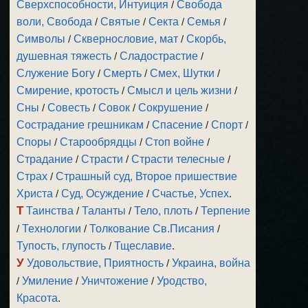
Сверхспособности, Интуиция
/
Свобода
воли, Свобода
/
Святые
/
Секта
/
Семья
/
Символы
/
Сквернословие, мат
/
Скорбь,
душевная тяжесть
/
Сладострастие
/
Служение Богу
/
Смерть
/
Смех, Шутки
/
Смирение, кротость
/
Смысл и цель жизни
/
Сны
/
Совесть
/
Совок
/
Сокрушение
/
Сострадание грешникам
/
Спасение
/
Спорт
/
Споры
/
Старообрядцы
/
Стоп войне
/
Страдание
/
Страсти
/
Страсти телесные
/
Страх
/
Страшный суд, Второе пришествие
Христа
/
Суд, Осуждение
/
Счастье, Успех
.
Т
Таинства
/
Таланты
/
Тело, плоть
/
Терпение
/
Технологии
/
Толкование Св.Писания
/
Тупость, глупость
/
Тщеславие
.
У
Удовольствие, Приятность
/
Украина, война
/
Умиление
/
Уничтожение
/
Уродство,
Красота
.