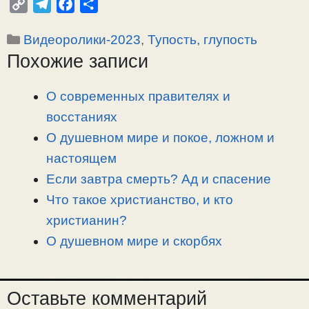
C
T
F
О
o
e
a
т
Рубрики
Видеоролики-2023
,
Тупость, глупость
p
l
c
п
Похожие записи
y
e
e
р
L
g
b
а
i
r
o
в
О современных правителях и
n
a
o
и
восстаниях
k
m
k
т
О душевном мире и покое, ложном и
ь
настоящем
Если завтра смерть? Ад и спасение
Что такое христианство, и кто
христианин?
О душевном мире и скорбях
Оставьте комментарий