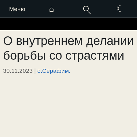
⌂
☾
Меню
Перейти
к
О внутреннем делании
содержимому
борьбы со страстями
30.11.2023
|
о.Серафим.