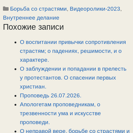
o
e
a
т
Рубрики
Борьба со страстями
,
Видеоролики-2023
,
p
l
c
п
y
e
e
р
Внутреннее делание
L
g
b
а
Похожие записи
i
r
o
в
n
a
o
и
О воспитании привычки сопротивления
k
m
k
т
страстям; о падениях, решимости, и о
ь
характере.
О заблуждении и попадании в прелесть
у протестантов. О спасении первых
христиан.
Проповедь 26.07.2026.
Апологетам проповедникам, о
трезвенности ума и искусстве
проповеди.
О неправой вере, борьбе со страстями и