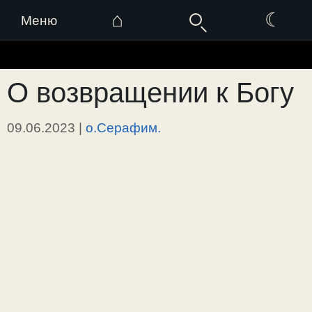
⌂
☾
Меню
Перейти
к
О возвращении к Богу
содержимому
09.06.2023
|
о.Серафим.