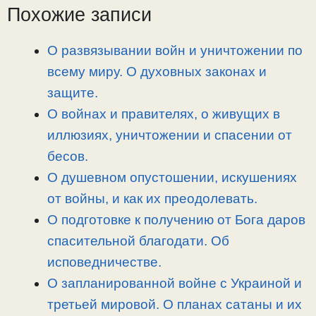
i
r
o
в
Похожие записи
n
a
o
и
k
m
k
т
О развязывании войн и уничтожении по
ь
всему миру. О духовных законах и
защите.
О войнах и правителях, о живущих в
иллюзиях, уничтожении и спасении от
бесов.
О душевном опустошении, искушениях
от войны, и как их преодолевать.
О подготовке к получению от Бога даров
спасительной благодати. Об
исповедничестве.
О запланированной войне с Украиной и
третьей мировой. О планах сатаны и их