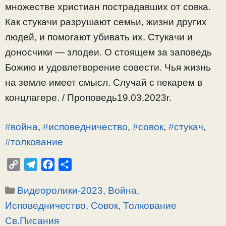
множестве христиан пострадавших от совка.
Как стукачи разрушают семьи, жизни других
людей, и помогают убивать их. Стукачи и
доносчики — злодеи. О стоящем за заповедь
Божию и удовлетворение совести. Чья жизнь
на земле имеет смысл. Случай с пекарем в
концлагере. / Проповедь19.03.2023г.
#война
,
#исповедничество
,
#совок
,
#стукач
,
#толкование
C
T
F
О
o
e
a
т
Рубрики
Видеоролики-2023
,
Война
,
p
l
c
п
y
e
e
р
Исповедничество
,
Совок
,
Толкование
L
g
b
а
Св.Писания