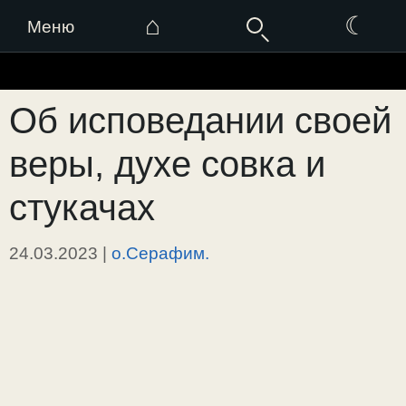
⌂
☾
Меню
Перейти
к
Об исповедании своей
содержимому
веры, духе совка и
стукачах
24.03.2023
|
о.Серафим.