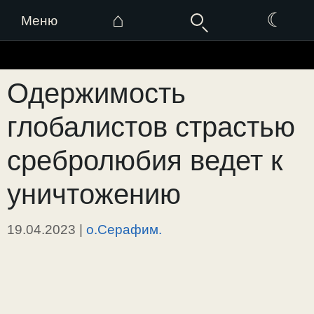
⌂
☾
Меню
Перейти
к
Одержимость
содержимому
глобалистов страстью
сребролюбия ведет к
уничтожению
19.04.2023
|
о.Серафим.