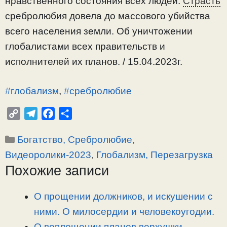
нравственного состояния всех людей.
Страсть
сребролюбия довела до массового убийства
всего населения земли. Об уничтожении
глобалистами всех правительств и
исполнителей их планов. / 15.04.2023г.
#глобализм
,
#сребролюбие
C
T
F
О
o
e
a
т
Рубрики
Богатство, Сребролюбие
,
p
l
c
п
y
e
e
р
Видеоролики-2023
,
Глобализм, Перезагрузка
L
g
b
а
Похожие записи
i
r
o
в
n
a
o
и
О прощении должников, и искушении с
k
m
k
т
ними. О милосердии и человекоугодии.
ь
О воплощении планов верхушки