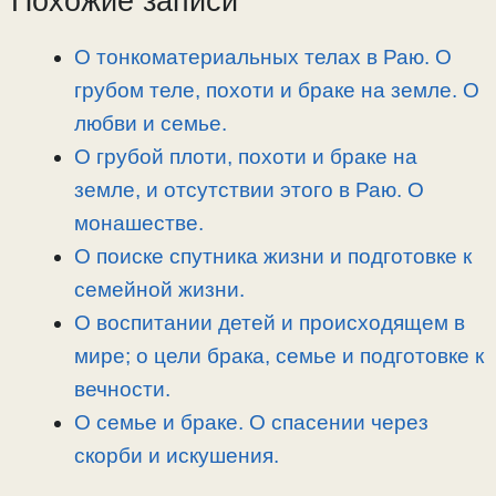
Похожие записи
L
g
b
а
i
r
o
в
О тонкоматериальных телах в Раю. О
n
a
o
и
грубом теле, похоти и браке на земле. О
k
m
k
т
любви и семье.
ь
О грубой плоти, похоти и браке на
земле, и отсутствии этого в Раю. О
монашестве.
О поиске спутника жизни и подготовке к
семейной жизни.
О воспитании детей и происходящем в
мире; о цели брака, семье и подготовке к
вечности.
О семье и браке. О спасении через
скорби и искушения.