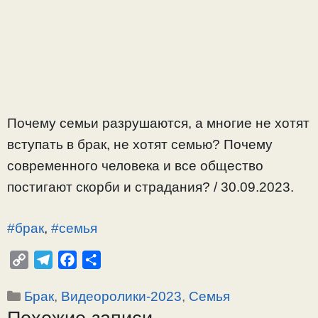
Почему семьи разрушаются, а многие не хотят
вступать в брак, не хотят семью? Почему
современного человека и все общество
постигают скорби и страдания? / 30.09.2023.
#брак
,
#семья
C
T
F
О
o
e
a
т
Рубрики
Брак
,
Видеоролики-2023
,
Семья
p
l
c
п
y
e
e
р