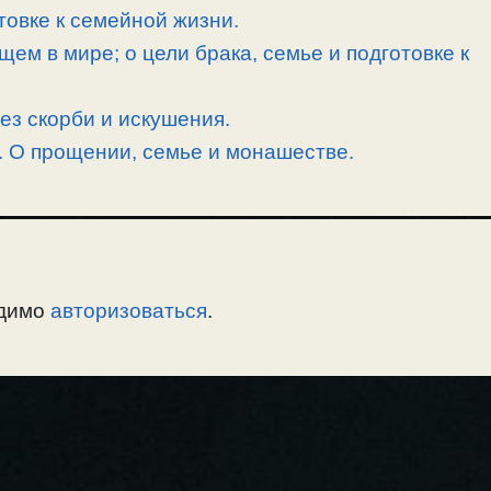
товке к семейной жизни.
ем в мире; о цели брака, семье и подготовке к
ез скорби и искушения.
. О прощении, семье и монашестве.
одимо
авторизоваться
.