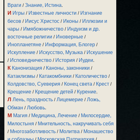
Враги
/
Знание, Истина
.
И
Игры
/
Известные личности
/
Изгнание
бесов
/
Иисус Христос
/
Иконы
/
Иллюзии и
чары
/
Имябожничество
/
Индуизм и др.
восточные религии
/
Иноверные
/
Инопланетяне
/
Информация, Блогер
/
Искупление
/
Искусство, Музыка
/
Искушение
/
Исповедничество
/
История
/
Иудеи
.
К
Канонизация
/
Каноны, законники
/
Катаклизмы
/
Катакомбники
/
Католичество
/
Колдовство, Суеверия
/
Конец света
/
Крест
/
Крещение
/
Крещение детей
/
Курение
.
Л
Лень, праздность
/
Лицемерие
/
Ложь,
Обман
/
Любовь
.
М
Магия
/
Медицина, Лечение
/
Милосердие,
Милостыня
/
Мнительность, накручивать себя
/
Многозаботливость
/
Молитва
/
Монашество
и соблазны
/
Московская Патриархия
/