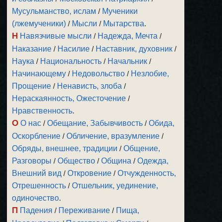
Мусульманство, ислам
/
Мученики
(лжемученики)
/
Мысли
/
Мытарства
.
Н
Навязчивые мысли
/
Надежда, Мечта
/
Наказание
/
Насилие
/
Наставник, духовник
/
Наука
/
Национальность
/
Начальник
/
Начинающему
/
Недовольство
/
Незлобие,
Прощение
/
Ненависть, злоба
/
Нераскаянность, Ожесточение
/
Нравственность
.
О
О нас
/
Обещание, Забывчивость
/
Обида,
Оскорбление
/
Обличение, вразумление
/
Обряды, внешнее, традиции
/
Общение,
Разговоры
/
Общество
/
Община
/
Одежда,
Внешний вид
/
Откровение
/
Отчужденность,
Отрешенность
/
Отшельник, уединение,
одиночество
.
П
Падения
/
Переживание
/
Пища,