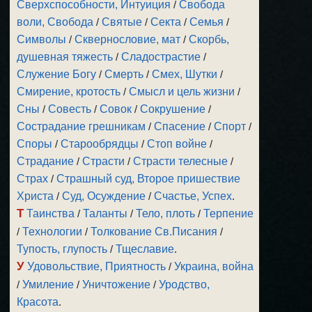
Сверхспособности, Интуиция
/
Свобода
воли, Свобода
/
Святые
/
Секта
/
Семья
/
Символы
/
Сквернословие, мат
/
Скорбь,
душевная тяжесть
/
Сладострастие
/
Служение Богу
/
Смерть
/
Смех, Шутки
/
Смирение, кротость
/
Смысл и цель жизни
/
Сны
/
Совесть
/
Совок
/
Сокрушение
/
Сострадание грешникам
/
Спасение
/
Спорт
/
Споры
/
Старообрядцы
/
Стоп войне
/
Страдание
/
Страсти
/
Страсти телесные
/
Страх
/
Страшный суд, Второе пришествие
Христа
/
Суд, Осуждение
/
Счастье, Успех
.
Т
Таинства
/
Таланты
/
Тело, плоть
/
Терпение
/
Технологии
/
Толкование Св.Писания
/
Тупость, глупость
/
Тщеславие
.
У
Удовольствие, Приятность
/
Украина, война
/
Умиление
/
Уничтожение
/
Уродство,
Красота
.