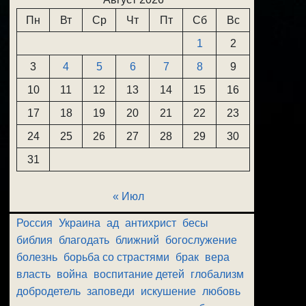
Пн
Вт
Ср
Чт
Пт
Сб
Вс
1
2
3
4
5
6
7
8
9
10
11
12
13
14
15
16
17
18
19
20
21
22
23
24
25
26
27
28
29
30
31
« Июл
Россия
Украина
ад
антихрист
бесы
библия
благодать
ближний
богослужение
болезнь
борьба со страстями
брак
вера
власть
война
воспитание детей
глобализм
добродетель
заповеди
искушение
любовь