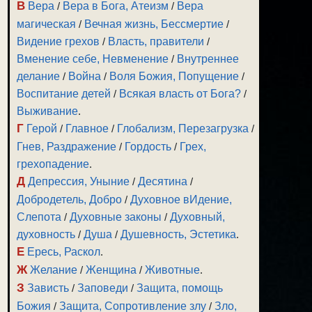
В
Вера
/
Вера в Бога, Атеизм
/
Вера
магическая
/
Вечная жизнь, Бессмертие
/
Видение грехов
/
Власть, правители
/
Вменение себе, Невменение
/
Внутреннее
делание
/
Война
/
Воля Божия, Попущение
/
Воспитание детей
/
Всякая власть от Бога?
/
Выживание
.
Г
Герой
/
Главное
/
Глобализм, Перезагрузка
/
Гнев, Раздражение
/
Гордость
/
Грех,
грехопадение
.
Д
Депрессия, Уныние
/
Десятина
/
Добродетель, Добро
/
Духовное вИдение,
Слепота
/
Духовные законы
/
Духовный,
духовность
/
Душа
/
Душевность, Эстетика
.
Е
Ересь, Раскол
.
Ж
Желание
/
Женщина
/
Животные
.
З
Зависть
/
Заповеди
/
Защита, помощь
Божия
/
Защита, Сопротивление злу
/
Зло,