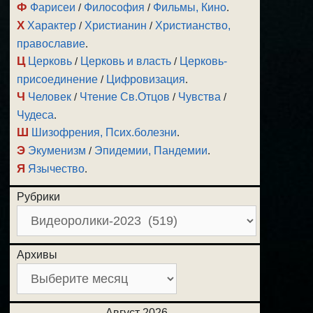
Ф
Фарисеи
/
Философия
/
Фильмы, Кино
.
Х
Характер
/
Христианин
/
Христианство,
православие
.
Ц
Церковь
/
Церковь и власть
/
Церковь-
присоединение
/
Цифровизация
.
Ч
Человек
/
Чтение Св.Отцов
/
Чувства
/
Чудеса
.
Ш
Шизофрения, Псих.болезни
.
Э
Экуменизм
/
Эпидемии, Пандемии
.
Я
Язычество
.
Рубрики
Архивы
Август 2026