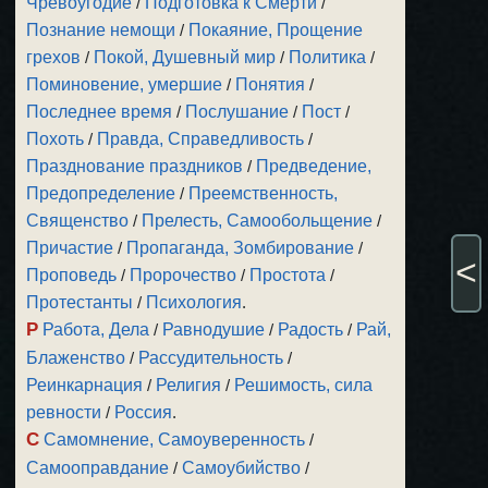
Чревоугодие
/
Подготовка к Смерти
/
Познание немощи
/
Покаяние, Прощение
грехов
/
Покой, Душевный мир
/
Политика
/
Поминовение, умершие
/
Понятия
/
Последнее время
/
Послушание
/
Пост
/
Похоть
/
Правда, Справедливость
/
Празднование праздников
/
Предведение,
Предопределение
/
Преемственность,
Священство
/
Прелесть, Самообольщение
/
Причастие
/
Пропаганда, Зомбирование
/
<
Проповедь
/
Пророчество
/
Простота
/
Протестанты
/
Психология
.
Р
Работа, Дела
/
Равнодушие
/
Радость
/
Рай,
Блаженство
/
Рассудительность
/
Реинкарнация
/
Религия
/
Решимость, сила
ревности
/
Россия
.
С
Самомнение, Самоуверенность
/
Самооправдание
/
Самоубийство
/