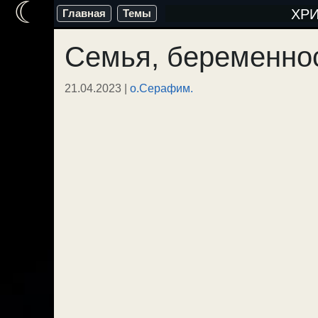
☾
Перейти
ХР
Главная
Темы
к
Семья, беременно
содержимому
21.04.2023
|
о.Серафим.