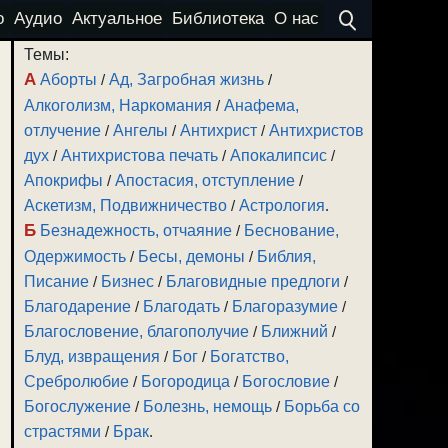
о
Аудио
Актуальное
Библиотека
О нас
Темы:
А
Аборты
/
Ад, Загробная жизнь
/
Алкоголизм, Наркомания
/
Анафема,
отлучение
/
Ангелы
/
Антихрист
/
Антихристов
дух
/
Антихристова печать
/
Апокалипсис
/
Апокрифы
/
Апостасия, отступление
/
Аскетизм, Подвижничество
/
Астрология
.
Б
Безнадежность, отчаяние
/
Беснование,
Одержимость
/
Бесы, демоны
/
Библия,
Писание
/
Бизнес
/
Благовидные предлоги
/
Благодарение
/
Благодать
/
Благоразумие
/
Благословение, благополучие
/
Ближний
/
Блуд, извращения
/
Бог
/
Богатство,
Сребролюбие
/
Богородица
/
Богословие
/
Богослужение
/
Болезнь, немощь
/
Борьба со
страстями
/
Брак
.