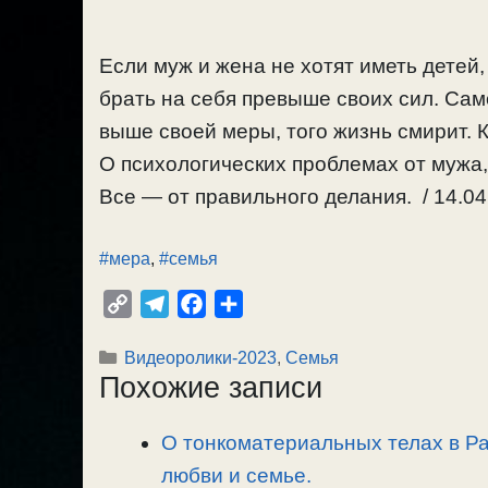
Если муж и жена не хотят иметь детей
брать на себя превыше своих сил. Сам
выше своей меры, того жизнь смирит. 
О психологических проблемах от мужа,
Все — от правильного делания. / 14.04
#мера
,
#семья
C
T
F
О
o
e
a
т
Рубрики
Видеоролики-2023
,
Семья
p
l
c
п
Похожие записи
y
e
e
р
L
g
b
а
О тонкоматериальных телах в Раю
i
r
o
в
n
любви и семье.
a
o
и