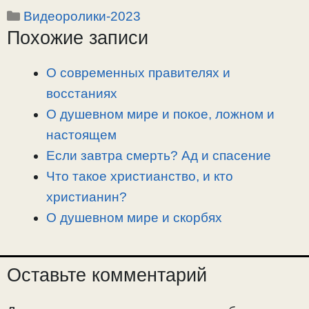
Рубрики
Видеоролики-2023
p
l
c
п
Похожие записи
y
e
e
р
L
g
b
а
i
r
o
в
О современных правителях и
n
a
o
и
восстаниях
k
m
k
т
О душевном мире и покое, ложном и
ь
настоящем
Если завтра смерть? Ад и спасение
Что такое христианство, и кто
христианин?
О душевном мире и скорбях
Оставьте комментарий