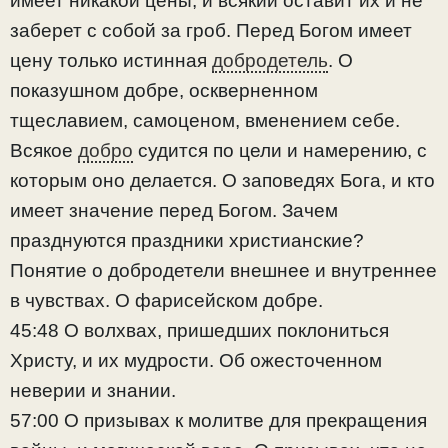
имеет никакой цены; и всякий оставит их и не
заберет с собой за гроб. Перед Богом имеет
цену только истинная
добродетель
. О
показушном добре, оскверненном
тщеславием, самоценом, вменением себе.
Всякое
добро
судится по цели и намерению, с
которым оно делается. О заповедях Бога, и кто
имеет значение перед Богом. Зачем
празднуются праздники христианские?
Понятие о добродетели внешнее и внутреннее
в чувствах. О фарисейском добре.
45:48 О волхвах, пришедших поклониться
Христу, и их мудрости. Об ожесточенном
неверии и знании.
57:00 О призывах к молитве для прекращения